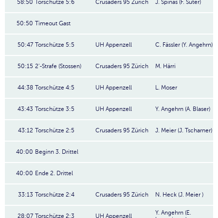
58:50
Torschütze 5:6
Crusaders 95 Zürich
J. Spinas (F. Suter)
50:50
Timeout Gast
50:47
Torschütze 5:5
UH Appenzell
C. Fässler (Y. Angehrn)
50:15
2'-Strafe (Stossen)
Crusaders 95 Zürich
M. Härri
44:38
Torschütze 4:5
UH Appenzell
L. Moser
43:43
Torschütze 3:5
UH Appenzell
Y. Angehrn (A. Blaser)
43:12
Torschütze 2:5
Crusaders 95 Zürich
J. Meier (J. Tscharner)
40:00
Beginn 3. Drittel
40:00
Ende 2. Drittel
33:13
Torschütze 2:4
Crusaders 95 Zürich
N. Heck (J. Meier )
Y. Angehrn (E.
28:07
Torschütze 2:3
UH Appenzell