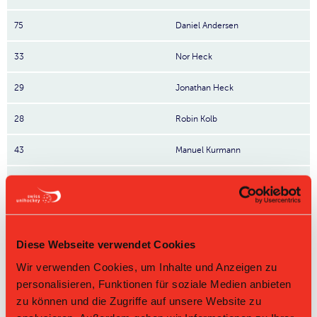
75
Daniel Andersen
33
Nor Heck
29
Jonathan Heck
28
Robin Kolb
43
Manuel Kurmann
10
Loris Keller
38
Michel Gabriel
Diese Webseite verwendet Cookies
93
Lukas Wethli
Wir verwenden Cookies, um Inhalte und Anzeigen zu
27
Florian Suter
personalisieren, Funktionen für soziale Medien anbieten
zu können und die Zugriffe auf unsere Website zu
21
Jonas Tscharner