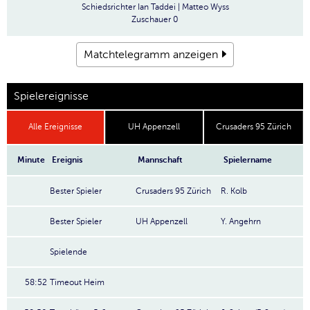
Schiedsrichter
Ian Taddei | Matteo Wyss
Zuschauer
0
Matchtelegramm anzeigen
Spielereignisse
Alle Ereignisse
UH Appenzell
Crusaders 95 Zürich
Minute
Ereignis
Mannschaft
Spielername
Bester Spieler
Crusaders 95 Zürich
R. Kolb
Bester Spieler
UH Appenzell
Y. Angehrn
Spielende
58:52
Timeout Heim