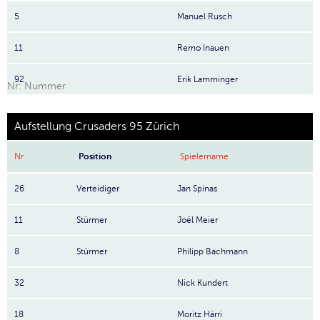
5
Manuel Rusch
11
Remo Inauen
92
Erik Lamminger
Nr: Nummer
Aufstellung Crusaders 95 Zürich
Nr
Position
Spielername
26
Verteidiger
Jan Spinas
11
Stürmer
Joël Meier
8
Stürmer
Philipp Bachmann
32
Nick Kundert
18
Moritz Härri