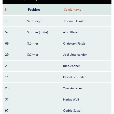
Nr
Position
Spielername
72
Verteidiger
Jerôme Huwiler
57
Stürmer (mitte)
Aldo Blaser
69
Stürmer
Christoph Fässler
29
Stürmer
Joel Untersander
2
Rico Zahner
13
Pascal Gmünder
23
Yves Angehrn
37
Marius Wolf
97
Cedric Sutter