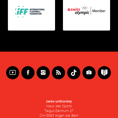
swiss unihockey
Haus des Sports
Talgut-Zentrum 27
CH-3063 Ittigen bei Bern