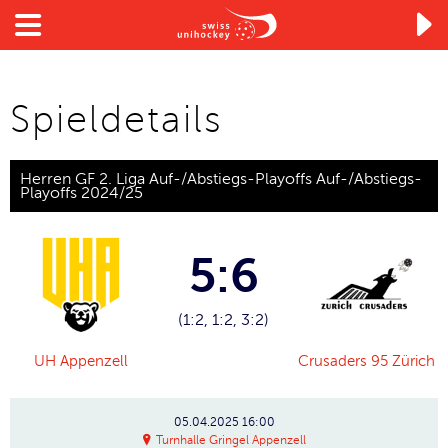

Spieldetails
Herren GF 2. Liga Auf-/Abstiegs-Playoffs Auf-/Abstiegs-
Playoffs 2024/25
5:6
(1:2, 1:2, 3:2)
UH Appenzell
Crusaders 95 Zürich
05.04.2025
16:00
Turnhalle Gringel Appenzell