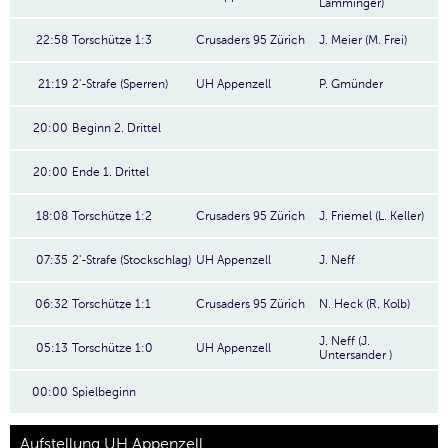
Lamminger)
22:58
Torschütze 1:3
Crusaders 95 Zürich
J. Meier (M. Frei)
21:19
2'-Strafe (Sperren)
UH Appenzell
P. Gmünder
20:00
Beginn 2. Drittel
20:00
Ende 1. Drittel
18:08
Torschütze 1:2
Crusaders 95 Zürich
J. Friemel (L. Keller)
07:35
2'-Strafe (Stockschlag)
UH Appenzell
J. Neff
06:32
Torschütze 1:1
Crusaders 95 Zürich
N. Heck (R. Kolb)
J. Neff (J.
05:13
Torschütze 1:0
UH Appenzell
Untersander )
00:00
Spielbeginn
Aufstellung UH Appenzell