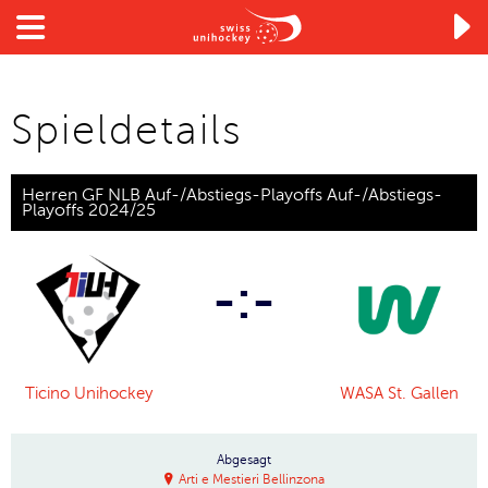

Spieldetails
Herren GF NLB Auf-/Abstiegs-Playoffs Auf-/Abstiegs-
Playoffs 2024/25
-:-
Ticino Unihockey
WASA St. Gallen
Abgesagt
Arti e Mestieri Bellinzona