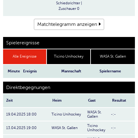
Schiedsrichter
|
Zuschauer
0
Matchtelegramm anzeigen
Spielereignisse
Alle Ereignisse
Ticino Unihockey
WASA St. Gallen
Minute
Ereignis
Mannschaft
Spielername
Direktbegegnungen
Zeit
Heim
Gast
Resultat
WASA St.
19.04.2025 18:00
Ticino Unihockey
-:-
Gallen
Ticino
13.04.2025 19:00
WASA St. Gallen
-:-
Unihockey