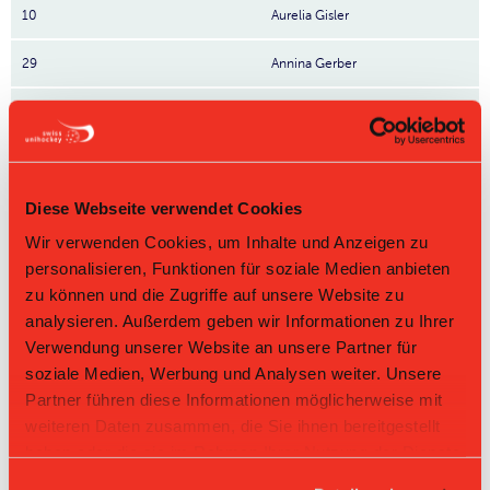
10
Aurelia Gisler
29
Annina Gerber
7
Céline Stäubli
73
Vendula Štolbová
Diese Webseite verwendet Cookies
47
Wilma Johansson
Wir verwenden Cookies, um Inhalte und Anzeigen zu
48
Emma Hansson
personalisieren, Funktionen für soziale Medien anbieten
zu können und die Zugriffe auf unsere Website zu
49
Malin Hansson
Nr: Nummer
analysieren. Außerdem geben wir Informationen zu Ihrer
Verwendung unserer Website an unsere Partner für
soziale Medien, Werbung und Analysen weiter. Unsere
Tabelle Damen GF L-UPL Gruppe 1 2025/26 per
08.08.2026
Partner führen diese Informationen möglicherweise mit
weiteren Daten zusammen, die Sie ihnen bereitgestellt
L-UPL
L-UPL
HNLB
DNLB
andere
Men
Women
haben oder die sie im Rahmen Ihrer Nutzung der Dienste
gesammelt haben.