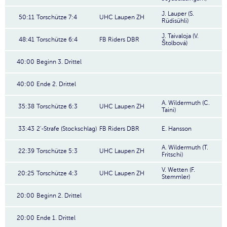
J. Lauper (S.
50:11
Torschütze 7:4
UHC Laupen ZH
Rüdisühli)
J. Taivaloja (V.
48:41
Torschütze 6:4
FB Riders DBR
Štolbová)
40:00
Beginn 3. Drittel
40:00
Ende 2. Drittel
A. Wildermuth (C.
35:38
Torschütze 6:3
UHC Laupen ZH
Taini)
33:43
2'-Strafe (Stockschlag)
FB Riders DBR
E. Hansson
A. Wildermuth (T.
22:39
Torschütze 5:3
UHC Laupen ZH
Fritschi)
V. Wetten (F.
20:25
Torschütze 4:3
UHC Laupen ZH
Stemmler)
20:00
Beginn 2. Drittel
20:00
Ende 1. Drittel