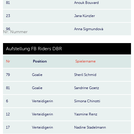
81
Anouk Bouvard
23
Jana Künzler
96
Anna Sigmundovà
Nr: Nummer
Aufstellung FB Riders DBR
Nr
Position
Spielername
79
Goalie
Sheril Schmid
81
Goalie
Sandrine Goetz
6
Verteidigerin
Simona Chinotti
12
Verteidigerin
Yasmine Renz
17
Verteidigerin
Nadine Stadelmann