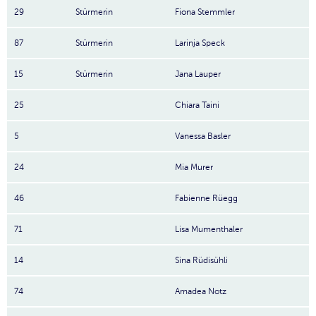
29
Stürmerin
Fiona Stemmler
87
Stürmerin
Larinja Speck
15
Stürmerin
Jana Lauper
25
Chiara Taini
5
Vanessa Basler
24
Mia Murer
46
Fabienne Rüegg
71
Lisa Mumenthaler
14
Sina Rüdisühli
74
Amadea Notz