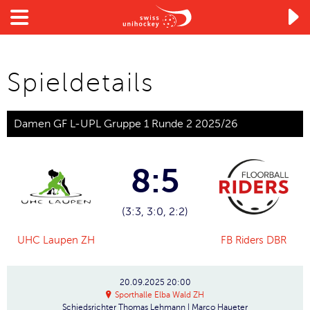

Spieldetails
Damen GF L-UPL Gruppe 1 Runde 2 2025/26
8:5
(3:3, 3:0, 2:2)
UHC Laupen ZH
FB Riders DBR
20.09.2025
20:00
Sporthalle Elba Wald ZH
Schiedsrichter
Thomas Lehmann | Marco Haueter