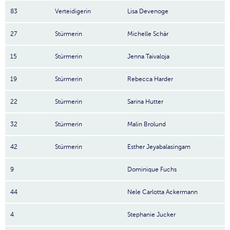
83
Verteidigerin
Lisa Devenoge
27
Stürmerin
Michelle Schär
15
Stürmerin
Jenna Taivaloja
19
Stürmerin
Rebecca Harder
22
Stürmerin
Sarina Hutter
32
Stürmerin
Malin Brolund
42
Stürmerin
Esther Jeyabalasingam
9
Dominique Fuchs
44
Nele Carlotta Ackermann
4
Stephanie Jucker