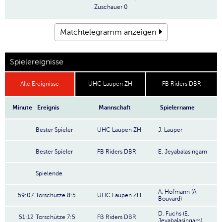
Zuschauer
0
Matchtelegramm anzeigen
Spielereignisse
Alle Ereignisse
UHC Laupen ZH
FB Riders DBR
Minute
Ereignis
Mannschaft
Spielername
Bester Spieler
UHC Laupen ZH
J. Lauper
Bester Spieler
FB Riders DBR
E. Jeyabalasingam
Spielende
A. Hofmann (A.
59:07
Torschütze 8:5
UHC Laupen ZH
Bouvard)
D. Fuchs (E.
51:12
Torschütze 7:5
FB Riders DBR
Jeyabalasingam)