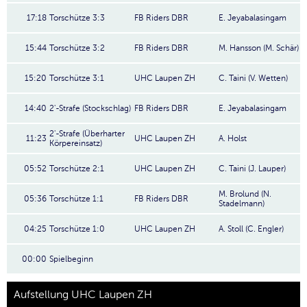
17:18
Torschütze 3:3
FB Riders DBR
E. Jeyabalasingam
15:44
Torschütze 3:2
FB Riders DBR
M. Hansson (M. Schär)
15:20
Torschütze 3:1
UHC Laupen ZH
C. Taini (V. Wetten)
14:40
2'-Strafe (Stockschlag)
FB Riders DBR
E. Jeyabalasingam
2'-Strafe (Überharter
11:23
UHC Laupen ZH
A. Holst
Körpereinsatz)
05:52
Torschütze 2:1
UHC Laupen ZH
C. Taini (J. Lauper)
M. Brolund (N.
05:36
Torschütze 1:1
FB Riders DBR
Stadelmann)
04:25
Torschütze 1:0
UHC Laupen ZH
A. Stoll (C. Engler)
00:00
Spielbeginn
Aufstellung UHC Laupen ZH