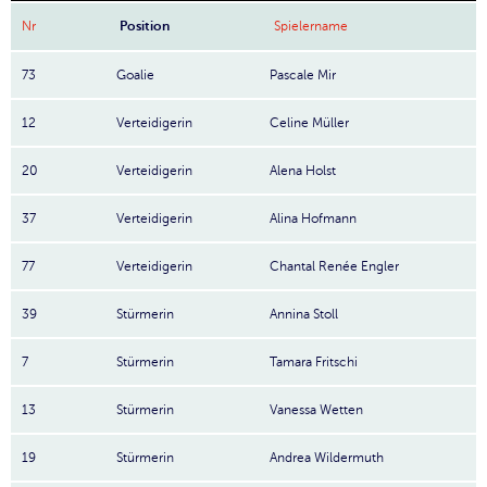
Nr
Position
Spielername
73
Goalie
Pascale Mir
12
Verteidigerin
Celine Müller
20
Verteidigerin
Alena Holst
37
Verteidigerin
Alina Hofmann
77
Verteidigerin
Chantal Renée Engler
39
Stürmerin
Annina Stoll
7
Stürmerin
Tamara Fritschi
13
Stürmerin
Vanessa Wetten
19
Stürmerin
Andrea Wildermuth