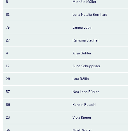
8
Michèle Müller
81
Lena Natalia Bernhard
79
Janina Lüthi
27
Ramona Stauffer
4
Aliya Bühler
17
Aline Schuppisser
28
Lara Röllin
57
Noa Lena Bühler
86
Kerstin Rutschi
23
Viola Kiener
36
Moah Wisler