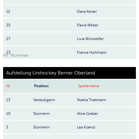
12
Daria Keiser
25
Flavia Weber
27
Livia Winistörfer
23
Franca Hürlimann
Nr: Nummer
Aufstellung Unihockey Berner Oberland
Nr
Position
Spielername
13
Verteidigerin
Noelia Trottmann
10
Stürmerin
Aline Greber
5
Stürmerin
Lea Küenzi