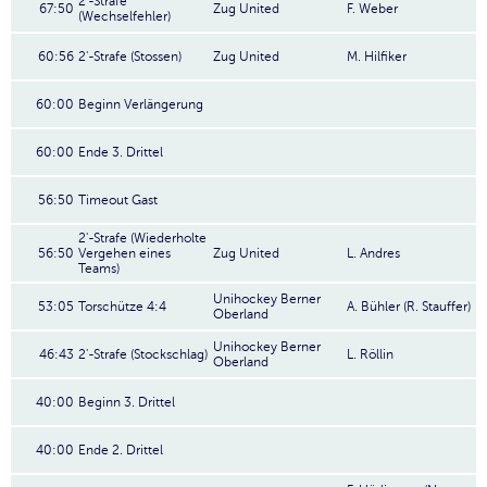
2'-Strafe
67:50
Zug United
F. Weber
(Wechselfehler)
60:56
2'-Strafe (Stossen)
Zug United
M. Hilfiker
60:00
Beginn Verlängerung
60:00
Ende 3. Drittel
56:50
Timeout Gast
2'-Strafe (Wiederholte
56:50
Vergehen eines
Zug United
L. Andres
Teams)
Unihockey Berner
53:05
Torschütze 4:4
A. Bühler (R. Stauffer)
Oberland
Unihockey Berner
46:43
2'-Strafe (Stockschlag)
L. Röllin
Oberland
40:00
Beginn 3. Drittel
40:00
Ende 2. Drittel