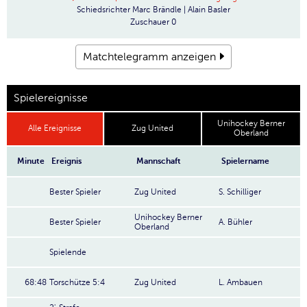
Schiedsrichter
Marc Brändle | Alain Basler
Zuschauer
0
Matchtelegramm anzeigen
Spielereignisse
Unihockey Berner
Alle Ereignisse
Zug United
Oberland
Minute
Ereignis
Mannschaft
Spielername
Bester Spieler
Zug United
S. Schilliger
Unihockey Berner
Bester Spieler
A. Bühler
Oberland
Spielende
68:48
Torschütze 5:4
Zug United
L. Ambauen