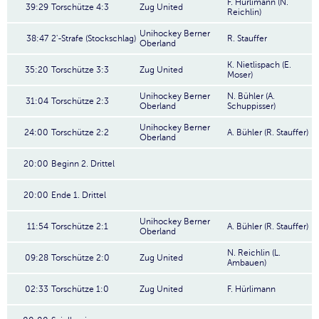
F. Hürlimann (N.
39:29
Torschütze 4:3
Zug United
Reichlin)
Unihockey Berner
38:47
2'-Strafe (Stockschlag)
R. Stauffer
Oberland
K. Nietlispach (E.
35:20
Torschütze 3:3
Zug United
Moser)
Unihockey Berner
N. Bühler (A.
31:04
Torschütze 2:3
Oberland
Schuppisser)
Unihockey Berner
24:00
Torschütze 2:2
A. Bühler (R. Stauffer)
Oberland
20:00
Beginn 2. Drittel
20:00
Ende 1. Drittel
Unihockey Berner
11:54
Torschütze 2:1
A. Bühler (R. Stauffer)
Oberland
N. Reichlin (L.
09:28
Torschütze 2:0
Zug United
Ambauen)
02:33
Torschütze 1:0
Zug United
F. Hürlimann