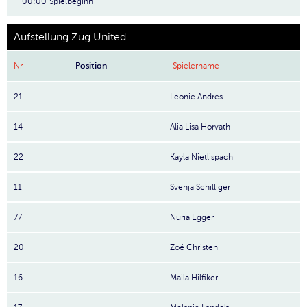
00:00
Spielbeginn
Aufstellung Zug United
Nr
Position
Spielername
21
Leonie Andres
14
Alia Lisa Horvath
22
Kayla Nietlispach
11
Svenja Schilliger
77
Nuria Egger
20
Zoé Christen
16
Maila Hilfiker