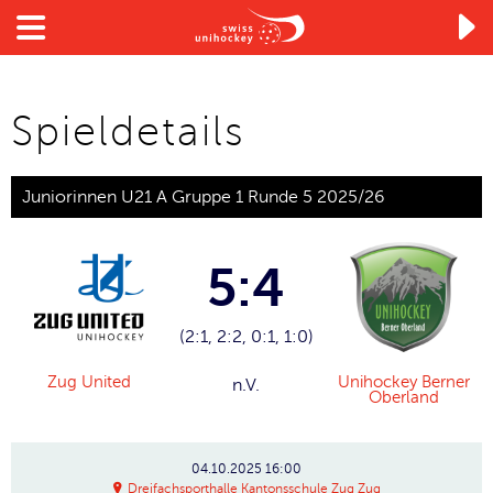

Spieldetails
Juniorinnen U21 A Gruppe 1 Runde 5 2025/26
5:4
(2:1, 2:2, 0:1, 1:0)
Zug United
Unihockey Berner
n.V.
Oberland
04.10.2025
16:00
Dreifachsporthalle Kantonsschule Zug Zug