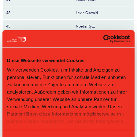
48
Levia Oswald
45
Noelia Rytz
46
Annalena Janina Etter
71
Annalena Josi
Diese Webseite verwendet Cookies
11
Shona Sigrist
Wir verwenden Cookies, um Inhalte und Anzeigen zu
personalisieren, Funktionen für soziale Medien anbieten
6
Carina Reber
Nr: Nummer
zu können und die Zugriffe auf unsere Website zu
analysieren. Außerdem geben wir Informationen zu Ihrer
Verwendung unserer Website an unsere Partner für
Tabelle Juniorinnen U21 A Gruppe 1 2025/26 per
08.08.2026
soziale Medien, Werbung und Analysen weiter. Unsere
Partner führen diese Informationen möglicherweise mit
L-UPL
L-UPL
HNLB
DNLB
andere
Men
Women
weiteren Daten zusammen, die Sie ihnen bereitgestellt
haben oder die sie im Rahmen Ihrer Nutzung der Dienste
Rg.
Team
Sp
TD
PQ
P
gesammelt haben.