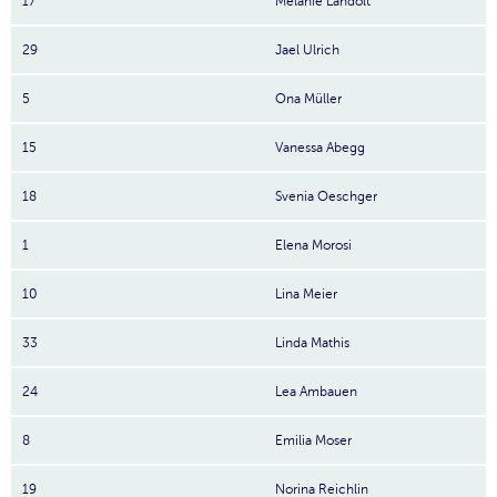
17
Melanie Landolt
29
Jael Ulrich
5
Ona Müller
15
Vanessa Abegg
18
Svenia Oeschger
1
Elena Morosi
10
Lina Meier
33
Linda Mathis
24
Lea Ambauen
8
Emilia Moser
19
Norina Reichlin