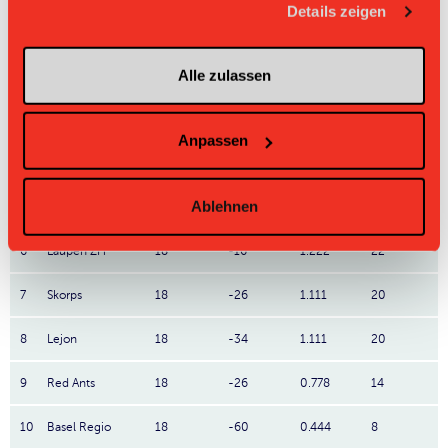
Details zeigen
1
Jets
18
+93
3.0
54
Alle zulassen
2
Zug United
18
+48
2.5
45
3
Wizards
18
+24
1.889
34
Anpassen
4
UH BEO
18
+5
1.722
31
Ablehnen
5
Chur United
18
-8
1.222
22
6
Laupen ZH
18
-16
1.222
22
7
Skorps
18
-26
1.111
20
8
Lejon
18
-34
1.111
20
9
Red Ants
18
-26
0.778
14
10
Basel Regio
18
-60
0.444
8