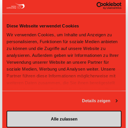
9
Keira Lehmann
Nr: Nummer
Diese Webseite verwendet Cookies
Tabelle Juniorinnen U21 A Gruppe 1 2025/26 per
06.08.2026
Wir verwenden Cookies, um Inhalte und Anzeigen zu
personalisieren, Funktionen für soziale Medien anbieten
L-UPL
L-UPL
HNLB
DNLB
andere
Men
Women
zu können und die Zugriffe auf unsere Website zu
analysieren. Außerdem geben wir Informationen zu Ihrer
Rg.
Team
Sp
TD
PQ
P
Verwendung unserer Website an unsere Partner für
soziale Medien, Werbung und Analysen weiter. Unsere
1
Jets
18
+93
3.0
54
Partner führen diese Informationen möglicherweise mit
weiteren Daten zusammen, die Sie ihnen bereitgestellt
2
Zug United
18
+48
2.5
45
haben oder die sie im Rahmen Ihrer Nutzung der Dienste
3
Wizards
18
+24
1.889
34
gesammelt haben.
Details zeigen
4
UH BEO
18
+5
1.722
31
Alle zulassen
5
Chur United
18
-8
1.222
22