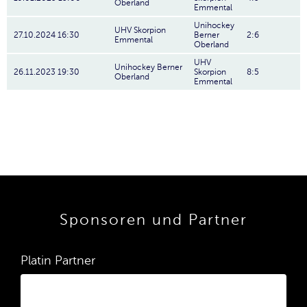
Oberland
Emmental
Unihockey
UHV Skorpion
27.10.2024 16:30
Berner
2:6
Emmental
Oberland
UHV
Unihockey Berner
26.11.2023 19:30
Skorpion
8:5
Oberland
Emmental
Sponsoren und Partner
Platin Partner