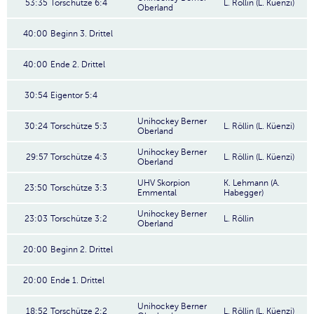
53:35
Torschütze 6:4
L. Röllin (L. Küenzi)
Oberland
40:00
Beginn 3. Drittel
40:00
Ende 2. Drittel
30:54
Eigentor 5:4
Unihockey Berner
30:24
Torschütze 5:3
L. Röllin (L. Küenzi)
Oberland
Unihockey Berner
29:57
Torschütze 4:3
L. Röllin (L. Küenzi)
Oberland
UHV Skorpion
K. Lehmann (A.
23:50
Torschütze 3:3
Emmental
Habegger)
Unihockey Berner
23:03
Torschütze 3:2
L. Röllin
Oberland
20:00
Beginn 2. Drittel
20:00
Ende 1. Drittel
Unihockey Berner
18:52
Torschütze 2:2
L. Röllin (L. Küenzi)