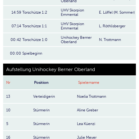
Oberland
UHV Skorpion
14:59
Torschütze 1:2
E. Löffel (M. Sommer)
Emmental
UHV Skorpion
07:14
Torschütze 1:1
L. Röthlisberger
Emmental
Unihockey Berner
00:42
Torschütze 1:0
N. Trottmann
Oberland
00:00
Spielbeginn
Aufstellung Unihockey Berner Oberland
Nr
Position
Spielername
13
Verteidigerin
Noelia Trottmann
10
Stürmerin
Aline Greber
5
Stürmerin
Lea Küenzi
16
Stürmerin
Julie Meyer