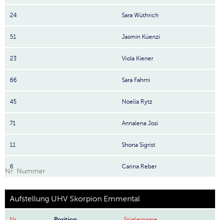
24
Sara Wüthrich
51
Jasmin Küenzi
23
Viola Kiener
66
Sara Fahrni
45
Noelia Rytz
71
Annalena Josi
11
Shona Sigrist
6
Carina Reber
Nr: Nummer
Aufstellung UHV Skorpion Emmental
Nr
Position
Spielername