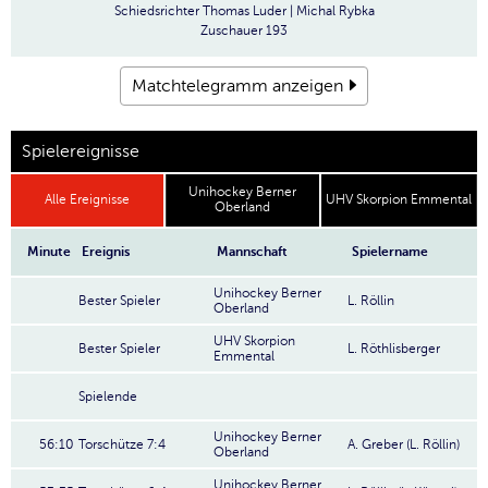
Schiedsrichter
Thomas Luder | Michal Rybka
Zuschauer
193
Matchtelegramm anzeigen
Spielereignisse
Unihockey Berner
Alle Ereignisse
UHV Skorpion Emmental
Oberland
Minute
Ereignis
Mannschaft
Spielername
Unihockey Berner
Bester Spieler
L. Röllin
Oberland
UHV Skorpion
Bester Spieler
L. Röthlisberger
Emmental
Spielende
Unihockey Berner
56:10
Torschütze 7:4
A. Greber (L. Röllin)
Oberland
Unihockey Berner