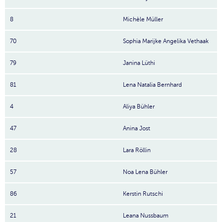
8
Michèle Müller
70
Sophia Marijke Angelika Vethaak
79
Janina Lüthi
81
Lena Natalia Bernhard
4
Aliya Bühler
47
Anina Jost
28
Lara Röllin
57
Noa Lena Bühler
86
Kerstin Rutschi
21
Leana Nussbaum