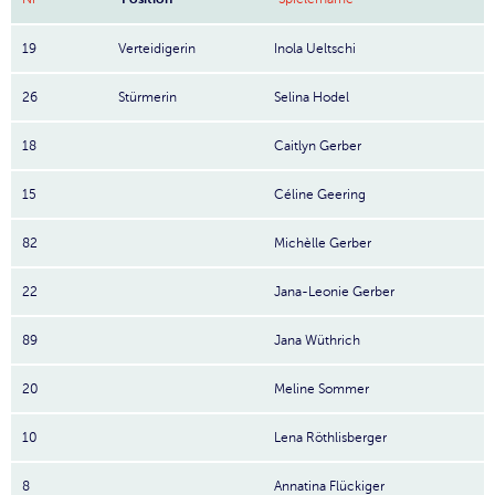
19
Verteidigerin
Inola Ueltschi
26
Stürmerin
Selina Hodel
18
Caitlyn Gerber
15
Céline Geering
82
Michèlle Gerber
22
Jana-Leonie Gerber
89
Jana Wüthrich
20
Meline Sommer
10
Lena Röthlisberger
8
Annatina Flückiger