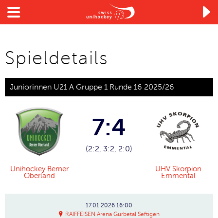

Spieldetails
Juniorinnen U21 A Gruppe 1 Runde 16 2025/26
7:4
(2:2, 3:2, 2:0)
Unihockey Berner
UHV Skorpion
Oberland
Emmental
17.01.2026
16:00
RAIFFEISEN Arena Gürbetal Seftigen