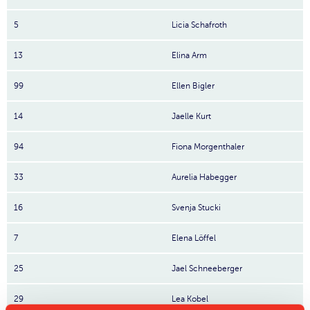
5
Licia Schafroth
13
Elina Arm
99
Ellen Bigler
14
Jaelle Kurt
94
Fiona Morgenthaler
33
Aurelia Habegger
16
Svenja Stucki
7
Elena Löffel
25
Jael Schneeberger
29
Lea Kobel