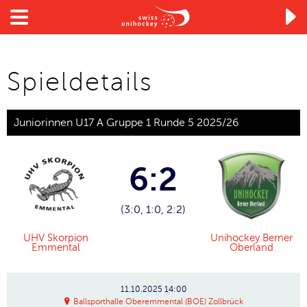

Spieldetails
Juniorinnen U17 A Gruppe 1 Runde 5 2025/26
6:2
(3:0, 1:0, 2:2)
UHV Skorpion
Unihockey Berner
Emmental
Oberland
11.10.2025
14:00
Ballsporthalle Oberemmental (BOE) Zollbrück