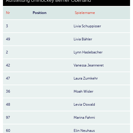
Aufstellung Unihockey Berner Oberland
Nr
Position
Spielername
3
Livia Schuppisser
49
Livia Bähler
2
Lynn Haslebacher
42
Vanessa Jeanneret
47
Laura Zumkehr
36
Moah Wisler
48
Levia Oswald
97
Marina Fahrni
60
Elin Neuhaus