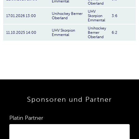
Emmental
Oberland
UHV
Unihockey Berner
17.01.2026 13:00
Skorpion
3:6
Oberland
Emmental
Unihockey
UHV Skorpion
11.10.2025 14:00
Berner
6:2
Emmental
Oberland
Sponsoren und Partner
Platin Partner