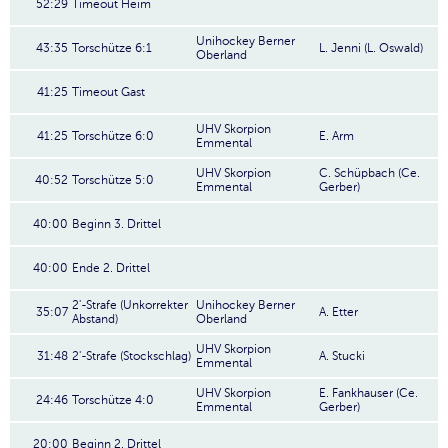
52:29
Timeout Heim
Unihockey Berner
43:35
Torschütze 6:1
L. Jenni (L. Oswald)
Oberland
41:25
Timeout Gast
UHV Skorpion
41:25
Torschütze 6:0
E. Arm
Emmental
UHV Skorpion
C. Schüpbach (Ce.
40:52
Torschütze 5:0
Emmental
Gerber)
40:00
Beginn 3. Drittel
40:00
Ende 2. Drittel
2'-Strafe (Unkorrekter
Unihockey Berner
35:07
A. Etter
Abstand)
Oberland
UHV Skorpion
31:48
2'-Strafe (Stockschlag)
A. Stucki
Emmental
UHV Skorpion
E. Fankhauser (Ce.
24:46
Torschütze 4:0
Emmental
Gerber)
20:00
Beginn 2. Drittel