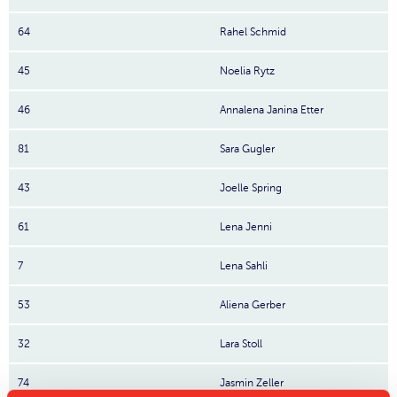
64
Rahel Schmid
45
Noelia Rytz
46
Annalena Janina Etter
81
Sara Gugler
43
Joelle Spring
61
Lena Jenni
7
Lena Sahli
53
Aliena Gerber
32
Lara Stoll
74
Jasmin Zeller