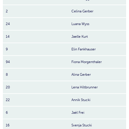
2
Celina Gerber
24
Luana Wyss
14
Jaelle Kurt
9
Elin Fankhauser
94
Fiona Morgenthaler
8
Alina Gerber
20
Lena Hiltbrunner
22
Annik Stucki
6
Jaël Frei
16
Svenja Stucki