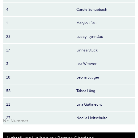
4
Carole Schüpbach
1
Marylou Jau
23
Luccy-Lynn Jau
17
Linnea Stucki
3
Lea Wittwer
10
Leona Lutiger
58
Tabea Läng
21
Lina Gutknecht
27
Noelia Holtschulte
Nr: Nummer