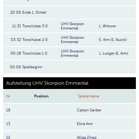
20:00
Ende 1. Drittel
UHV Skorpion
11:31
Torschütze 3:0
L. Wittwer
Emmental
UHV Skorpion
03:32
Torschütze 2:0
E. Arm (S. Stucki)
Emmental
UHV Skorpion
00:26
Torschütze 1:0
L. Lutiger (E. Arm)
Emmental
00:00
Spielbeginn
Aufstellung UHV Skorpion Emmental
Nr
Position
Spielername
18
Caitlyn Gerber
13
Elina Arm
12
Alissa Zingg