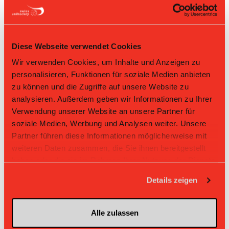
73
Theresa Pekárková
Nr: Nummer
Diese Webseite verwendet Cookies
Tabelle Juniorinnen U17 A Gruppe 1 2025/26 per
08.08.2026
Wir verwenden Cookies, um Inhalte und Anzeigen zu
personalisieren, Funktionen für soziale Medien anbieten
L-UPL
L-UPL
HNLB
DNLB
andere
Men
Women
zu können und die Zugriffe auf unsere Website zu
analysieren. Außerdem geben wir Informationen zu Ihrer
Rg.
Team
Sp
TD
PQ
P
Verwendung unserer Website an unsere Partner für
soziale Medien, Werbung und Analysen weiter. Unsere
1
Zug United
18
+41
2.333
42
Partner führen diese Informationen möglicherweise mit
weiteren Daten zusammen, die Sie ihnen bereitgestellt
2
Skorps
18
+38
2.278
41
haben oder die sie im Rahmen Ihrer Nutzung der Dienste
3
UH BEO
18
+26
1.944
35
gesammelt haben.
Details zeigen
4
Laupen ZH
18
+8
1.667
30
Alle zulassen
5
Jets
18
+12
1.611
29