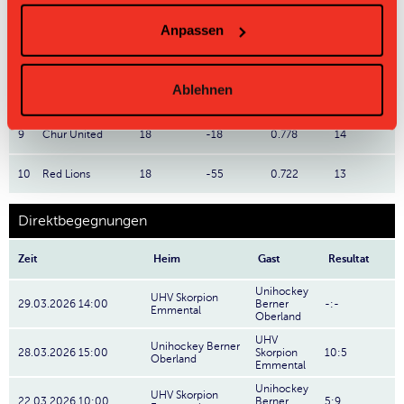
6
Red Ants
18
-9
1.278
23
Anpassen
7
Lejon
18
-11
1.278
23
Ablehnen
8
Wizards
18
-32
1.111
20
9
Chur United
18
-18
0.778
14
10
Red Lions
18
-55
0.722
13
Direktbegegnungen
Zeit
Heim
Gast
Resultat
Unihockey
UHV Skorpion
29.03.2026 14:00
Berner
-:-
Emmental
Oberland
UHV
Unihockey Berner
28.03.2026 15:00
Skorpion
10:5
Oberland
Emmental
Unihockey
UHV Skorpion
22.03.2026 10:00
Berner
5:9