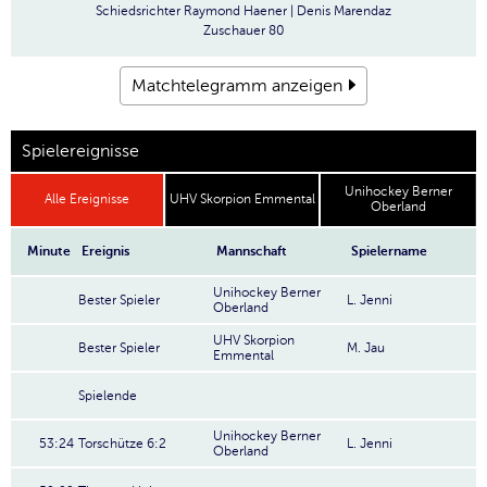
Schiedsrichter
Raymond Haener | Denis Marendaz
Zuschauer
80
Matchtelegramm anzeigen
Spielereignisse
Unihockey Berner
Alle Ereignisse
UHV Skorpion Emmental
Oberland
Minute
Ereignis
Mannschaft
Spielername
Unihockey Berner
Bester Spieler
L. Jenni
Oberland
UHV Skorpion
Bester Spieler
M. Jau
Emmental
Spielende
Unihockey Berner
53:24
Torschütze 6:2
L. Jenni
Oberland