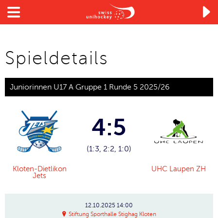

Spieldetails
Juniorinnen U17 A Gruppe 1 Runde 5 2025/26
4:5
(1:3, 2:2, 1:0)
Kloten-Dietlikon
UHC Laupen ZH
Jets
12.10.2025
14:00
Stiftung Sporthalle Stighag Kloten