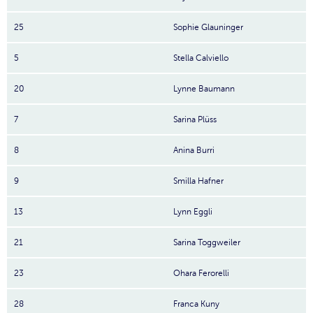
25
Sophie Glauninger
5
Stella Calviello
20
Lynne Baumann
7
Sarina Plüss
8
Anina Burri
9
Smilla Hafner
13
Lynn Eggli
21
Sarina Toggweiler
23
Ohara Ferorelli
28
Franca Kuny