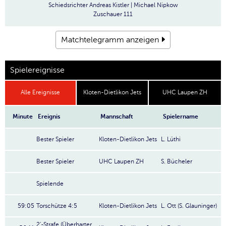
Schiedsrichter
Andreas Kistler | Michael Nipkow
Zuschauer
111
Matchtelegramm anzeigen
Spielereignisse
Alle Ereignisse
Kloten-Dietlikon Jets
UHC Laupen ZH
Minute
Ereignis
Mannschaft
Spielername
Bester Spieler
Kloten-Dietlikon Jets
L. Lüthi
Bester Spieler
UHC Laupen ZH
S. Bücheler
Spielende
59:05
Torschütze 4:5
Kloten-Dietlikon Jets
L. Ott (S. Glauninger)
2'-Strafe (Überharter