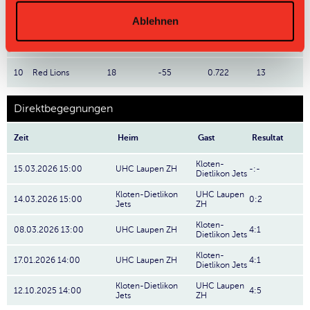
8
Wizards
18
-32
1.111
20
Ablehnen
9
Chur United
18
-18
0.778
14
10
Red Lions
18
-55
0.722
13
Direktbegegnungen
Zeit
Heim
Gast
Resultat
Kloten-
15.03.2026 15:00
UHC Laupen ZH
-:-
Dietlikon Jets
Kloten-Dietlikon
UHC Laupen
14.03.2026 15:00
0:2
Jets
ZH
Kloten-
08.03.2026 13:00
UHC Laupen ZH
4:1
Dietlikon Jets
Kloten-
17.01.2026 14:00
UHC Laupen ZH
4:1
Dietlikon Jets
Kloten-Dietlikon
UHC Laupen
12.10.2025 14:00
4:5
Jets
ZH