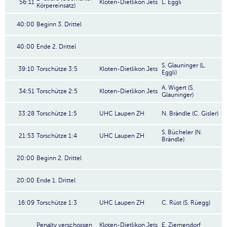
56:11
Kloten-Dietlikon Jets
L. Eggli
Körpereinsatz)
40:00
Beginn 3. Drittel
40:00
Ende 2. Drittel
S. Glauninger (L.
39:10
Torschütze 3:5
Kloten-Dietlikon Jets
Eggli)
A. Wigert (S.
34:51
Torschütze 2:5
Kloten-Dietlikon Jets
Glauninger)
33:28
Torschütze 1:5
UHC Laupen ZH
N. Brändle (C. Gisler)
S. Bücheler (N.
21:53
Torschütze 1:4
UHC Laupen ZH
Brändle)
20:00
Beginn 2. Drittel
20:00
Ende 1. Drittel
16:09
Torschütze 1:3
UHC Laupen ZH
C. Rüst (S. Rüegg)
Penalty verschossen
Kloten-Dietlikon Jets
E. Ziemendorf