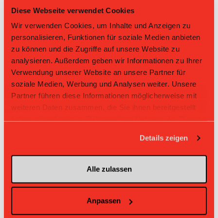
Tabelle Juniorinnen U17 A Gruppe 1 2025/26 per
07.08.2026
Diese Webseite verwendet Cookies
Wir verwenden Cookies, um Inhalte und Anzeigen zu
L-UPL
L-UPL
HNLB
DNLB
andere
Men
Women
personalisieren, Funktionen für soziale Medien anbieten
zu können und die Zugriffe auf unsere Website zu
Rg.
Team
Sp
TD
PQ
P
analysieren. Außerdem geben wir Informationen zu Ihrer
Verwendung unserer Website an unsere Partner für
1
Zug United
18
+41
2.333
42
soziale Medien, Werbung und Analysen weiter. Unsere
Partner führen diese Informationen möglicherweise mit
2
Skorps
18
+38
2.278
41
weiteren Daten zusammen, die Sie ihnen bereitgestellt
haben oder die sie im Rahmen Ihrer Nutzung der Dienste
3
UH BEO
18
+26
1.944
35
gesammelt haben.
Details zeigen
4
Laupen ZH
18
+8
1.667
30
5
Jets
18
+12
1.611
29
Alle zulassen
6
Red Ants
18
-9
1.278
23
Anpassen
7
Lejon
18
-11
1.278
23