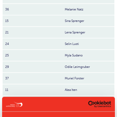
36
Melanie Natz
15
Sina Sprenger
21
Lena Sprenger
24
Selin Lusti
25
Myla Sudano
29
Odile Leimgruber
37
Muriel Forster
11
Alea Iten
13
Nova Lovis Brändle
Nr: Nummer