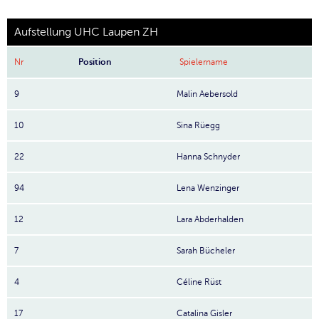
Aufstellung UHC Laupen ZH
Nr
Position
Spielername
9
Malin Aebersold
10
Sina Rüegg
22
Hanna Schnyder
94
Lena Wenzinger
12
Lara Abderhalden
7
Sarah Bücheler
4
Céline Rüst
17
Catalina Gisler