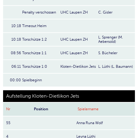
Penalty verschossen
UHC Laupen ZH
C. Gisler
10:18
Timeout Heim
L. Sprenger (M.
10:18
Torschütze 1:2
UHC Laupen ZH
Aebersold)
08:56
Torschütze 1:1
UHC Laupen ZH
S. Bücheler
06:11
Torschütze 1:0
Kloten-Dietlikon Jets
L. Lüthi (L. Baumann)
00:00
Spielbeginn
Aufstellung Kloten-Dietlikon Jets
Nr
Position
Spielername
55
Anna Runa Wolf
4
Leyna Lüthi