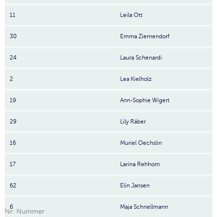
11
Leila Ott
30
Emma Ziemendorf
24
Laura Schenardi
2
Lea Kielholz
19
Ann-Sophie Wigert
29
Lily Räber
16
Muriel Oechslin
17
Larina Rehhorn
62
Elin Jansen
6
Maja Schnellmann
Nr: Nummer