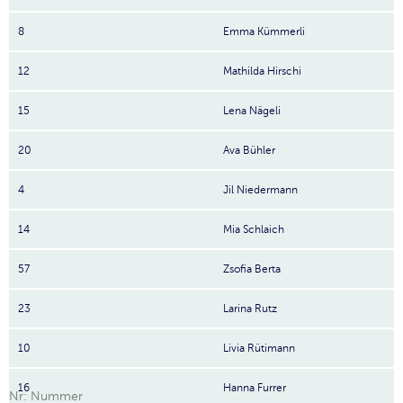
8
Emma Kümmerli
12
Mathilda Hirschi
15
Lena Nägeli
20
Ava Bühler
4
Jil Niedermann
14
Mia Schlaich
57
Zsofia Berta
23
Larina Rutz
10
Livia Rütimann
16
Hanna Furrer
Nr: Nummer