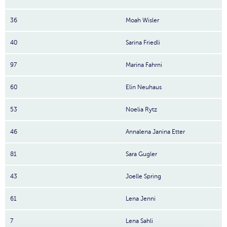
36
Moah Wisler
40
Sarina Friedli
97
Marina Fahrni
60
Elin Neuhaus
53
Noelia Rytz
46
Annalena Janina Etter
81
Sara Gugler
43
Joelle Spring
61
Lena Jenni
7
Lena Sahli