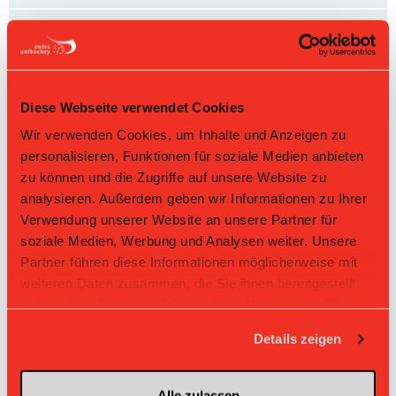
32
Lara Stoll
74
Jasmin Zeller
Diese Webseite verwendet Cookies
73
Theresa Pekárková
Nr: Nummer
Wir verwenden Cookies, um Inhalte und Anzeigen zu
personalisieren, Funktionen für soziale Medien anbieten
Tabelle Juniorinnen U17 A Gruppe 1 2025/26 per
07.08.2026
zu können und die Zugriffe auf unsere Website zu
analysieren. Außerdem geben wir Informationen zu Ihrer
L-UPL
L-UPL
HNLB
DNLB
andere
Verwendung unserer Website an unsere Partner für
Men
Women
soziale Medien, Werbung und Analysen weiter. Unsere
Rg.
Team
Sp
TD
PQ
P
Partner führen diese Informationen möglicherweise mit
weiteren Daten zusammen, die Sie ihnen bereitgestellt
1
Zug United
18
+41
2.333
42
haben oder die sie im Rahmen Ihrer Nutzung der Dienste
gesammelt haben.
2
Skorps
18
+38
2.278
41
Details zeigen
3
UH BEO
18
+26
1.944
35
Alle zulassen