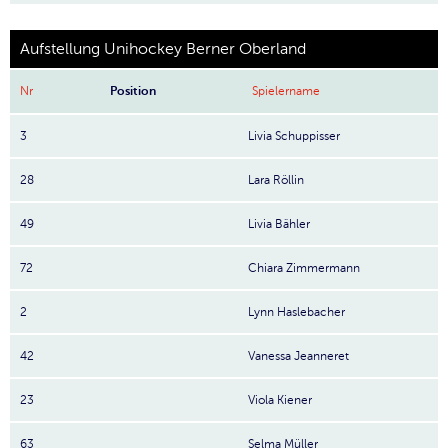
Aufstellung Unihockey Berner Oberland
Nr
Position
Spielername
3
Livia Schuppisser
28
Lara Röllin
49
Livia Bähler
72
Chiara Zimmermann
2
Lynn Haslebacher
42
Vanessa Jeanneret
23
Viola Kiener
63
Selma Müller