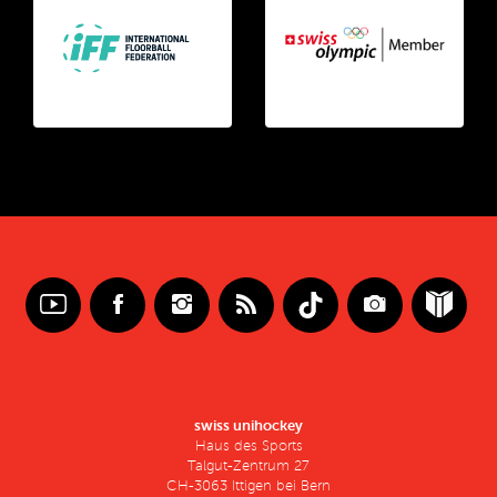
swiss unihockey
Haus des Sports
Talgut-Zentrum 27
CH-3063 Ittigen bei Bern