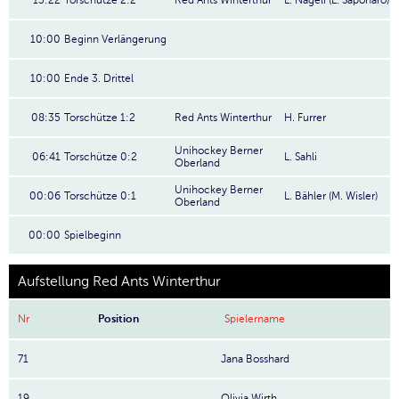
13:22
Torschütze 2:2
Red Ants Winterthur
L. Nägeli (L. Saponaro)
10:00
Beginn Verlängerung
10:00
Ende 3. Drittel
08:35
Torschütze 1:2
Red Ants Winterthur
H. Furrer
Unihockey Berner
06:41
Torschütze 0:2
L. Sahli
Oberland
Unihockey Berner
00:06
Torschütze 0:1
L. Bähler (M. Wisler)
Oberland
00:00
Spielbeginn
Aufstellung Red Ants Winterthur
Nr
Position
Spielername
71
Jana Bosshard
19
Olivia Wirth