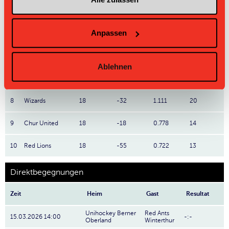
4
Laupen ZH
18
+8
1.667
30
Anpassen
5
Jets
18
+12
1.611
29
6
Red Ants
18
-9
1.278
23
Ablehnen
7
Lejon
18
-11
1.278
23
8
Wizards
18
-32
1.111
20
9
Chur United
18
-18
0.778
14
10
Red Lions
18
-55
0.722
13
Direktbegegnungen
Zeit
Heim
Gast
Resultat
Unihockey Berner
Red Ants
15.03.2026 14:00
-:-
Oberland
Winterthur