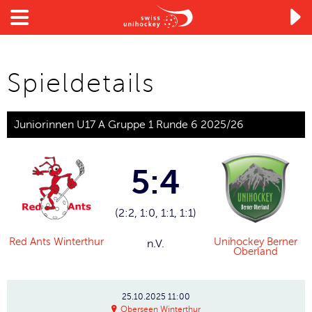

Spieldetails
Juniorinnen U17 A Gruppe 1 Runde 6 2025/26
5:4
(2:2, 1:0, 1:1, 1:1)
Red Ants Winterthur
Unihockey Berner
n.V.
Oberland
25.10.2025
11:00
Oberseen Winterthur