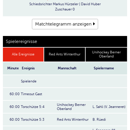
Schiedsrichter
Markus Hürzeler | David Huber
Zuschauer
0
Matchtelegramm anzeigen
Spielereignisse
Unihockey Berner
Alle Ereignisse
Red Ants Winterthur
Oberland
Minute
Ereignis
Mannschaft
Spielername
Spielende
60:00
Timeout Gast
Unihockey Berner
60:00
Torschütze 5:4
L. Sahli (V. Jeanneret)
Oberland
60:00
Torschütze 5:3
Red Ants Winterthur
B. Rüedi