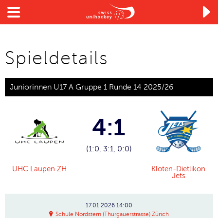

Spieldetails
Juniorinnen U17 A Gruppe 1 Runde 14 2025/26
4:1
(1:0, 3:1, 0:0)
UHC Laupen ZH
Kloten-Dietlikon
Jets
17.01.2026
14:00
Schule Nordstern (Thurgauerstrasse) Zürich