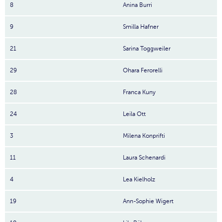
8
Anina Burri
9
Smilla Hafner
21
Sarina Toggweiler
29
Ohara Ferorelli
28
Franca Kuny
24
Leila Ott
3
Milena Konprifti
11
Laura Schenardi
4
Lea Kielholz
19
Ann-Sophie Wigert