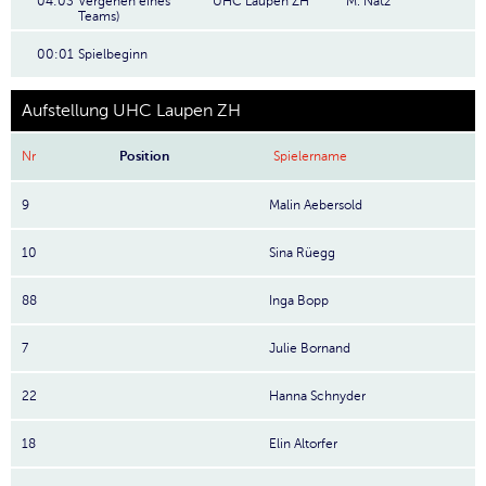
04:03
Vergehen eines
UHC Laupen ZH
M. Natz
Teams)
00:01
Spielbeginn
Aufstellung UHC Laupen ZH
Nr
Position
Spielername
9
Malin Aebersold
10
Sina Rüegg
88
Inga Bopp
7
Julie Bornand
22
Hanna Schnyder
18
Elin Altorfer