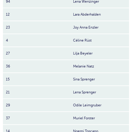
94
Lena Wenzinger
12
Lara Abderhalden
23
Joy Anna Enzler
4
Céline Rüst
27
Lilja Beyeler
36
Melanie Natz
15
Sina Sprenger
21
Lena Sprenger
29
Odile Leimgruber
37
Muriel Forster
14
Noemi Toscano