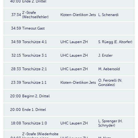
40:00
Ende 2. Drittel
2'-Strafe
37:34
Kloten-Dietlikon Jets
L. Schenardi
(Wechselfehler)
34:59
Timeout Gast
34:59
Torschütze 4:1
UHC Laupen ZH
S. Rüegg (E. Altorfer)
32:15
Torschütze 3:1
UHC Laupen ZH
J. Enzler
28:33
Torschütze 2:1
UHC Laupen ZH
M. Aebersold
O. Ferorelli (N.
23:39
Torschütze 1:1
Kloten-Dietlikon Jets
Gonzàlez)
20:00
Beginn 2. Drittel
20:00
Ende 1. Drittel
L. Sprenger (H.
18:08
Torschütze 1:0
UHC Laupen ZH
Schnyder)
2'-Strafe (Wiederholte