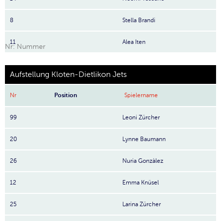
8
Stella Brandi
11
Alea Iten
Nr: Nummer
Aufstellung Kloten-Dietlikon Jets
Nr
Position
Spielername
99
Leoni Zürcher
20
Lynne Baumann
26
Nuria Gonzàlez
12
Emma Knüsel
25
Larina Zürcher