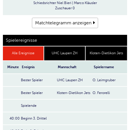
Schiedsrichter
Niel Bieri | Marco Kläusler
Zuschauer
0
Matchtelegramm anzeigen
Spielereignisse
Alle Ereignisse
UHC Laupen ZH
Kloten-Dietlikon Jets
Minute
Ereignis
Mannschaft
Spielername
Bester Spieler
UHC Laupen ZH
O. Leimgruber
Bester Spieler
Kloten-Dietlikon Jets
O. Ferorelli
Spielende
40:00
Beginn 3. Drittel