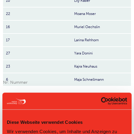
10
Lily Räber
22
Moana Moser
16
Muriel Oechslin
17
Larina Rehhorn
27
Yara Donini
23
Kajra Neuhaus
6
Maja Schnellmann
Nr: Nummer
Tabelle Juniorinnen U17 A Gruppe 1 2025/26 per
10.08.2026
L-UPL
L-UPL
HNLB
DNLB
andere
Men
Women
Diese Webseite verwendet Cookies
Wir verwenden Cookies, um Inhalte und Anzeigen zu
Rg.
Team
Sp
TD
PQ
P