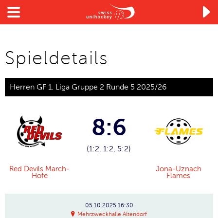

Spieldetails
Herren GF 1. Liga Gruppe 2 Runde 5 2025/26
8:6
(1:2, 1:2, 5:2)
Red Devils March-
Jona-Uznach
Höfe
Flames
05.10.2025
16:30
Mehrzweckhalle Altendorf