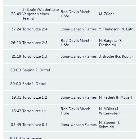
2'-Strafe (Wiederholte
Red Devils March-
38:49
Vergehen eines
M. Züger
Höfe
Teams)
37:24
Torschütze 2:4
Jona-Uznach Flames
Y. Thalmann (N. Lüthi)
Red Devils March-
N. Bargetzi (F.
26:20
Torschütze 2:3
Höfe
Diethelm)
21:19
Torschütze 1:3
Jona-Uznach Flames
J. Broder (Pa. Köpfli)
20:00
Beginn 2. Drittel
20:00
Ende 1. Drittel
19:31
Torschütze 1:2
Jona-Uznach Flames
N. Federli (F. Müller)
Red Devils March-
N. Müller (J.
13:47
Torschütze 1:1
Höfe
Wittenwiler)
N. Steiner (T.
03:49
Torschütze 0:1
Jona-Uznach Flames
Schmidt)
00:00
Spielbeginn