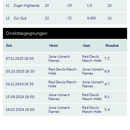
11
Zuger Highlands
22
-23
1.0
22
12
Züri Süd
22
-72
0.455
10
Direktbegegnungen
Zeit
Heim
Gast
Resultat
Jona-Uznach
Red Devils
07.12.2025 18:00
7:3
Flames
March-Höfe
Red Devils March-
Jona-Uznach
05.10.2025 16:30
8:6
Höfe
Flames
Red Devils March-
Jona-Uznach
24.11.2024 19:30
4:7
Höfe
Flames
Jona-Uznach
Red Devils
15.09.2024 18:00
9:1
Flames
March-Höfe
Jona-Uznach
Red Devils
18.02.2024 19:00
5:4
Flames
March-Höfe