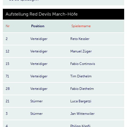
Aufstellung Red Devils March-Höfe
Nr
Position
Spielername
2
Verteidiger
Reto Kessler
12
Verteidiger
Manuel Züger
15
Verteidiger
Fabio Cortinovis
71
Verteidiger
Tim Diethelm
28
Verteidiger
Fabio Diethelm
21
Stürmer
Luca Bargetzi
3
Stürmer
Jan Wittenwiler
4
Philipp Köpfli