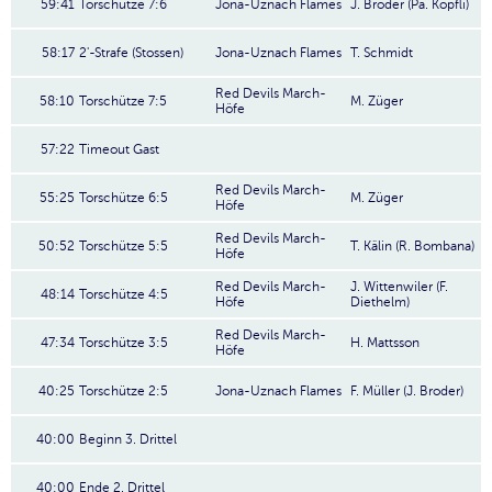
59:41
Torschütze 7:6
Jona-Uznach Flames
J. Broder (Pa. Köpfli)
58:17
2'-Strafe (Stossen)
Jona-Uznach Flames
T. Schmidt
Red Devils March-
58:10
Torschütze 7:5
M. Züger
Höfe
57:22
Timeout Gast
Red Devils March-
55:25
Torschütze 6:5
M. Züger
Höfe
Red Devils March-
50:52
Torschütze 5:5
T. Kälin (R. Bombana)
Höfe
Red Devils March-
J. Wittenwiler (F.
48:14
Torschütze 4:5
Höfe
Diethelm)
Red Devils March-
47:34
Torschütze 3:5
H. Mattsson
Höfe
40:25
Torschütze 2:5
Jona-Uznach Flames
F. Müller (J. Broder)
40:00
Beginn 3. Drittel
40:00
Ende 2. Drittel