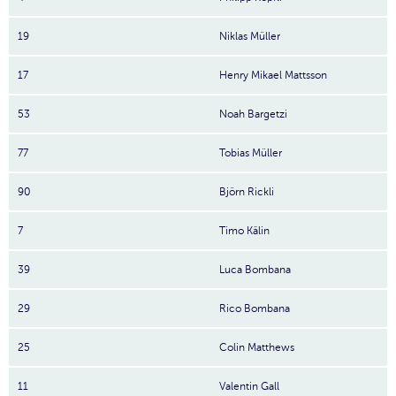
19
Niklas Müller
17
Henry Mikael Mattsson
53
Noah Bargetzi
77
Tobias Müller
90
Björn Rickli
7
Timo Kälin
39
Luca Bombana
29
Rico Bombana
25
Colin Matthews
11
Valentin Gall