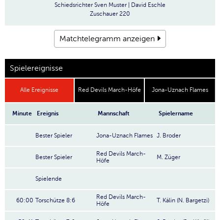
Schiedsrichter
Sven Muster | David Eschle
Zuschauer
220
Matchtelegramm anzeigen
Spielereignisse
Alle Ereignisse
Red Devils March-Höfe
Jona-Uznach Flames
Minute
Ereignis
Mannschaft
Spielername
Bester Spieler
Jona-Uznach Flames
J. Broder
Red Devils March-
Bester Spieler
M. Züger
Höfe
Spielende
Red Devils March-
60:00
Torschütze 8:6
T. Kälin (N. Bargetzi)
Höfe