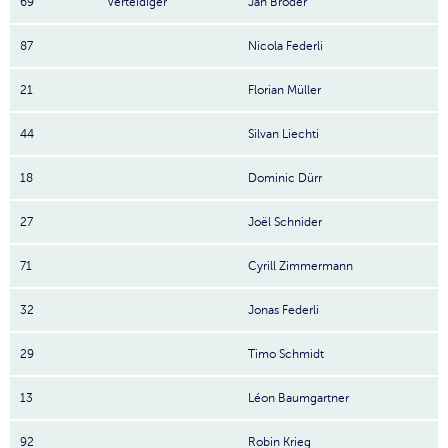
69
Verteidiger
Jan Broder
87
Nicola Federli
21
Florian Müller
44
Silvan Liechti
18
Dominic Dürr
27
Joël Schnider
71
Cyrill Zimmermann
32
Jonas Federli
29
Timo Schmidt
13
Léon Baumgartner
92
Robin Krieg