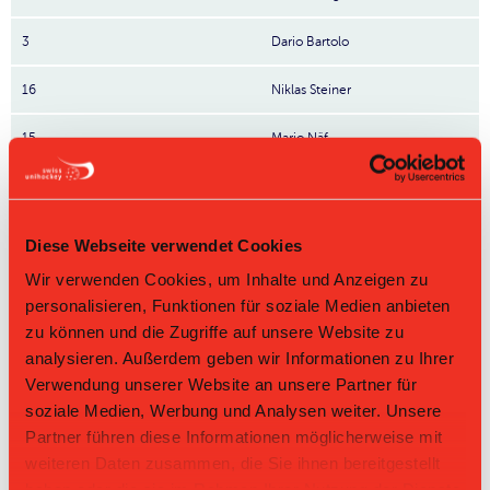
3
Dario Bartolo
16
Niklas Steiner
15
Mario Näf
10
Noah Lüthi
11
Tobias Sturzenegger
Diese Webseite verwendet Cookies
Wir verwenden Cookies, um Inhalte und Anzeigen zu
7
Ronny Schnyder
Nr: Nummer
personalisieren, Funktionen für soziale Medien anbieten
zu können und die Zugriffe auf unsere Website zu
Tabelle Herren GF 1. Liga Gruppe 2 2025/26 per
analysieren. Außerdem geben wir Informationen zu Ihrer
08.08.2026
Verwendung unserer Website an unsere Partner für
soziale Medien, Werbung und Analysen weiter. Unsere
L-UPL
L-UPL
HNLB
DNLB
andere
Men
Women
Partner führen diese Informationen möglicherweise mit
weiteren Daten zusammen, die Sie ihnen bereitgestellt
Rg.
Team
Sp
TD
PQ
P
haben oder die sie im Rahmen Ihrer Nutzung der Dienste