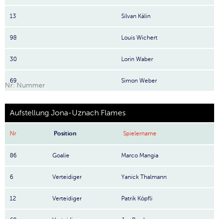
13
Silvan Kälin
98
Louis Wichert
30
Lorin Waber
69
Simon Weber
Nr: Nummer
Aufstellung Jona-Uznach Flames
Nr
Position
Spielername
86
Goalie
Marco Mangia
6
Verteidiger
Yanick Thalmann
12
Verteidiger
Patrik Köpfli