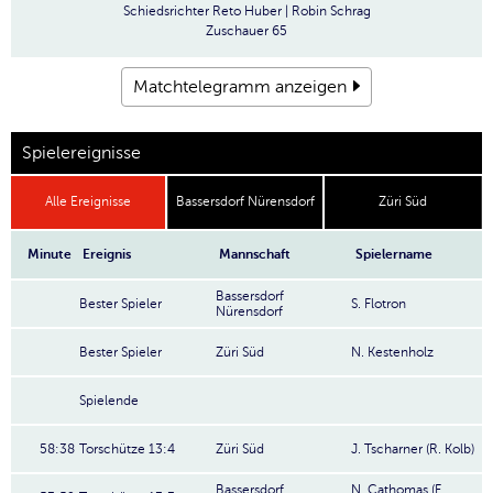
Schiedsrichter
Reto Huber | Robin Schrag
Zuschauer
65
Matchtelegramm anzeigen
Spielereignisse
Alle Ereignisse
Bassersdorf Nürensdorf
Züri Süd
Minute
Ereignis
Mannschaft
Spielername
Bassersdorf
Bester Spieler
S. Flotron
Nürensdorf
Bester Spieler
Züri Süd
N. Kestenholz
Spielende
58:38
Torschütze 13:4
Züri Süd
J. Tscharner (R. Kolb)
Bassersdorf
N. Cathomas (F.