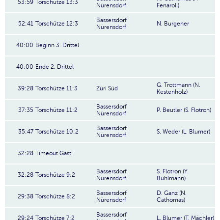
53:59
Torschütze 13:3
Nürensdorf
Fenaroli)
Bassersdorf
52:41
Torschütze 12:3
N. Burgener
Nürensdorf
40:00
Beginn 3. Drittel
40:00
Ende 2. Drittel
G. Trottmann (N.
39:28
Torschütze 11:3
Züri Süd
Kestenholz)
Bassersdorf
37:35
Torschütze 11:2
P. Beutler (S. Flotron)
Nürensdorf
Bassersdorf
35:47
Torschütze 10:2
S. Weder (L. Blumer)
Nürensdorf
32:28
Timeout Gast
Bassersdorf
S. Flotron (Y.
32:28
Torschütze 9:2
Nürensdorf
Bühlmann)
Bassersdorf
D. Ganz (N.
29:38
Torschütze 8:2
Nürensdorf
Cathomas)
Bassersdorf
29:24
Torschütze 7:2
L. Blumer (T. Mächler)