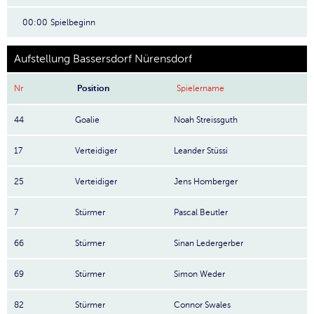
00:00
Spielbeginn
Aufstellung Bassersdorf Nürensdorf
Nr
Position
Spielername
44
Goalie
Noah Streissguth
17
Verteidiger
Leander Stüssi
25
Verteidiger
Jens Homberger
7
Stürmer
Pascal Beutler
66
Stürmer
Sinan Ledergerber
69
Stürmer
Simon Weder
82
Stürmer
Connor Swales