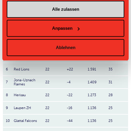
1
Bülach Floorball
22
+45
2.273
50
Alle zulassen
2
Uri
22
+18
1.955
43
Anpassen
3
Red Devils
22
+16
1.955
43
4
Gators
22
+52
1.909
42
Ablehnen
5
UBN
22
+28
1.909
42
6
Red Lions
22
+22
1.591
35
Jona-Uznach
7
22
-4
1.409
31
Flames
8
Herisau
22
-22
1.273
28
9
Laupen ZH
22
-16
1.136
25
10
Glattal Falcons
22
-44
1.136
25