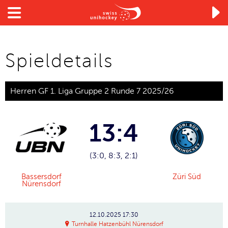

Spieldetails
Herren GF 1. Liga Gruppe 2 Runde 7 2025/26
13:4
(3:0, 8:3, 2:1)
Bassersdorf
Züri Süd
Nürensdorf
12.10.2025
17:30
Turnhalle Hatzenbühl Nürensdorf