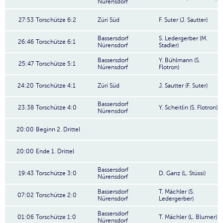
Nürensdorf
27:53
Torschütze 6:2
Züri Süd
F. Suter (J. Sautter)
Bassersdorf
S. Ledergerber (M.
26:46
Torschütze 6:1
Nürensdorf
Stadler)
Bassersdorf
Y. Bühlmann (S.
25:47
Torschütze 5:1
Nürensdorf
Flotron)
24:20
Torschütze 4:1
Züri Süd
J. Sautter (F. Suter)
Bassersdorf
23:38
Torschütze 4:0
Y. Scheitlin (S. Flotron)
Nürensdorf
20:00
Beginn 2. Drittel
20:00
Ende 1. Drittel
Bassersdorf
19:43
Torschütze 3:0
D. Ganz (L. Stüssi)
Nürensdorf
Bassersdorf
T. Mächler (S.
07:02
Torschütze 2:0
Nürensdorf
Ledergerber)
Bassersdorf
01:06
Torschütze 1:0
T. Mächler (L. Blumer)
Nürensdorf