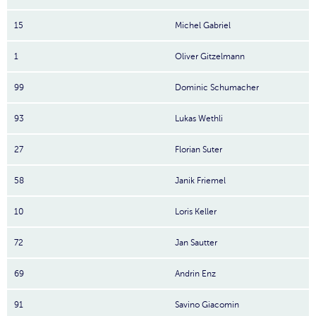
15
Michel Gabriel
1
Oliver Gitzelmann
99
Dominic Schumacher
93
Lukas Wethli
27
Florian Suter
58
Janik Friemel
10
Loris Keller
72
Jan Sautter
69
Andrin Enz
91
Savino Giacomin