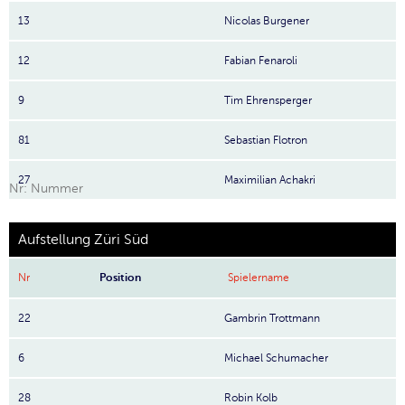
13
Nicolas Burgener
12
Fabian Fenaroli
9
Tim Ehrensperger
81
Sebastian Flotron
27
Maximilian Achakri
Nr: Nummer
Aufstellung Züri Süd
Nr
Position
Spielername
22
Gambrin Trottmann
6
Michael Schumacher
28
Robin Kolb