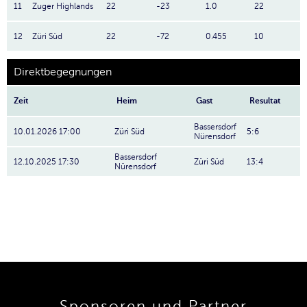
11
Zuger Highlands
22
-23
1.0
22
12
Züri Süd
22
-72
0.455
10
Direktbegegnungen
Zeit
Heim
Gast
Resultat
Bassersdorf
10.01.2026 17:00
Züri Süd
5:6
Nürensdorf
Bassersdorf
12.10.2025 17:30
Züri Süd
13:4
Nürensdorf
Sponsoren und Partner