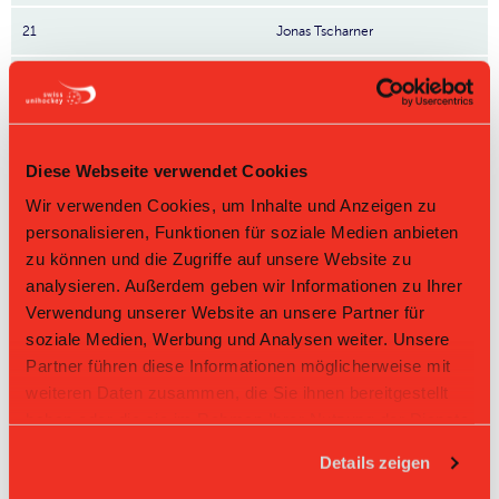
21
Jonas Tscharner
77
Nils Kestenholz
4
Tino Wettstein
Diese Webseite verwendet Cookies
71
Manuel Frei
Wir verwenden Cookies, um Inhalte und Anzeigen zu
55
Nino Störi
personalisieren, Funktionen für soziale Medien anbieten
zu können und die Zugriffe auf unsere Website zu
44
Andrin Friemel
analysieren. Außerdem geben wir Informationen zu Ihrer
Nr: Nummer
Verwendung unserer Website an unsere Partner für
soziale Medien, Werbung und Analysen weiter. Unsere
Tabelle Herren GF 1. Liga Gruppe 2 2025/26 per
08.08.2026
Partner führen diese Informationen möglicherweise mit
weiteren Daten zusammen, die Sie ihnen bereitgestellt
L-UPL
L-UPL
HNLB
DNLB
andere
haben oder die sie im Rahmen Ihrer Nutzung der Dienste
Men
Women
gesammelt haben.
Details zeigen
Rg.
Team
Sp
TD
PQ
P