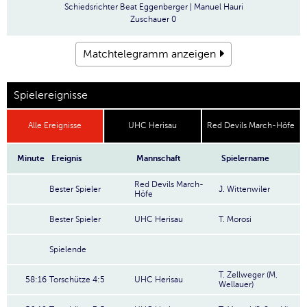
Schiedsrichter
Beat Eggenberger | Manuel Hauri
Zuschauer
0
Matchtelegramm anzeigen
Spielereignisse
Alle Ereignisse
UHC Herisau
Red Devils March-Höfe
Minute
Ereignis
Mannschaft
Spielername
Red Devils March-
Bester Spieler
J. Wittenwiler
Höfe
Bester Spieler
UHC Herisau
T. Morosi
Spielende
T. Zellweger (M.
58:16
Torschütze 4:5
UHC Herisau
Wellauer)