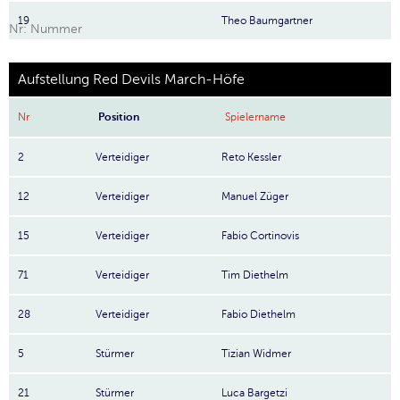
19
Theo Baumgartner
Nr: Nummer
Aufstellung Red Devils March-Höfe
Nr
Position
Spielername
2
Verteidiger
Reto Kessler
12
Verteidiger
Manuel Züger
15
Verteidiger
Fabio Cortinovis
71
Verteidiger
Tim Diethelm
28
Verteidiger
Fabio Diethelm
5
Stürmer
Tizian Widmer
21
Stürmer
Luca Bargetzi