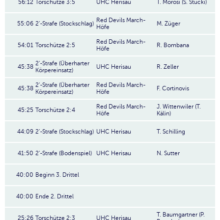
56:12
Torschütze 3:5
UHC Herisau
T. Morosi (S. Stucki)
Red Devils March-
55:06
2'-Strafe (Stockschlag)
M. Züger
Höfe
Red Devils March-
54:01
Torschütze 2:5
R. Bombana
Höfe
2'-Strafe (Überharter
45:38
UHC Herisau
R. Zeller
Körpereinsatz)
2'-Strafe (Überharter
Red Devils March-
45:38
F. Cortinovis
Körpereinsatz)
Höfe
Red Devils March-
J. Wittenwiler (T.
45:25
Torschütze 2:4
Höfe
Kälin)
44:09
2'-Strafe (Stockschlag)
UHC Herisau
T. Schilling
41:50
2'-Strafe (Bodenspiel)
UHC Herisau
N. Sutter
40:00
Beginn 3. Drittel
40:00
Ende 2. Drittel
T. Baumgartner (P.
25:26
Torschütze 2:3
UHC Herisau