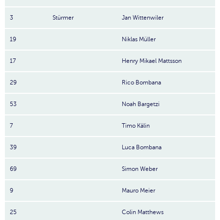
3
Stürmer
Jan Wittenwiler
19
Niklas Müller
17
Henry Mikael Mattsson
29
Rico Bombana
53
Noah Bargetzi
7
Timo Kälin
39
Luca Bombana
69
Simon Weber
9
Mauro Meier
25
Colin Matthews