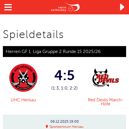

Spieldetails
Herren GF 1. Liga Gruppe 2 Runde 15 2025/26
4:5
(1:3, 1:0, 2:2)
UHC Herisau
Red Devils March-
Höfe
06.12.2025
19:00
Sportzentrum Herisau