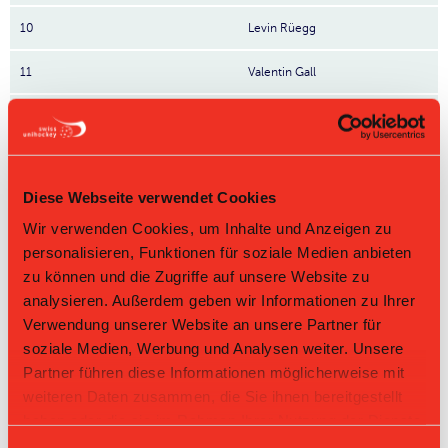
10
Levin Rüegg
11
Valentin Gall
98
Louis Wichert
30
Lorin Waber
Diese Webseite verwendet Cookies
77
Tobias Müller
Nr: Nummer
Wir verwenden Cookies, um Inhalte und Anzeigen zu
personalisieren, Funktionen für soziale Medien anbieten
Tabelle Herren GF 1. Liga Gruppe 2 2025/26 per
zu können und die Zugriffe auf unsere Website zu
09.08.2026
analysieren. Außerdem geben wir Informationen zu Ihrer
L-UPL
L-UPL
Verwendung unserer Website an unsere Partner für
HNLB
DNLB
andere
Men
Women
soziale Medien, Werbung und Analysen weiter. Unsere
Partner führen diese Informationen möglicherweise mit
Rg.
Team
Sp
TD
PQ
P
weiteren Daten zusammen, die Sie ihnen bereitgestellt
haben oder die sie im Rahmen Ihrer Nutzung der Dienste
1
Bülach Floorball
22
+45
2.273
50
gesammelt haben.