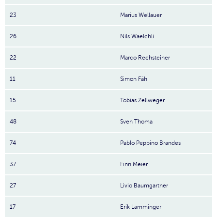
23
Marius Wellauer
26
Nils Waelchli
22
Marco Rechsteiner
11
Simon Fäh
15
Tobias Zellweger
48
Sven Thoma
74
Pablo Peppino Brandes
37
Finn Meier
27
Livio Baumgartner
17
Erik Lamminger