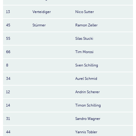
13
Verteidiger
Nico Sutter
45
Stürmer
Ramon Zeller
55
Silas Stucki
66
Tim Morosi
8
Sven Schilling
34
Aurel Schmid
12
Andrin Scherer
14
Timon Schilling
31
Sandro Wagner
44
Yannis Tobler