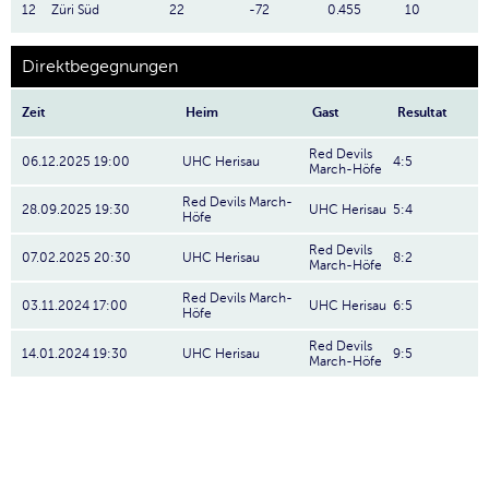
12
Züri Süd
22
-72
0.455
10
Direktbegegnungen
Zeit
Heim
Gast
Resultat
Red Devils
06.12.2025 19:00
UHC Herisau
4:5
March-Höfe
Red Devils March-
28.09.2025 19:30
UHC Herisau
5:4
Höfe
Red Devils
07.02.2025 20:30
UHC Herisau
8:2
March-Höfe
Red Devils March-
03.11.2024 17:00
UHC Herisau
6:5
Höfe
Red Devils
14.01.2024 19:30
UHC Herisau
9:5
March-Höfe