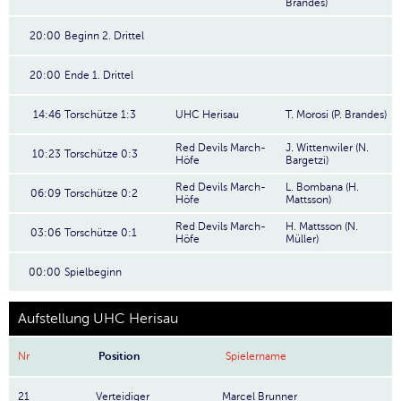
Brandes)
20:00
Beginn 2. Drittel
20:00
Ende 1. Drittel
14:46
Torschütze 1:3
UHC Herisau
T. Morosi (P. Brandes)
Red Devils March-
J. Wittenwiler (N.
10:23
Torschütze 0:3
Höfe
Bargetzi)
Red Devils March-
L. Bombana (H.
06:09
Torschütze 0:2
Höfe
Mattsson)
Red Devils March-
H. Mattsson (N.
03:06
Torschütze 0:1
Höfe
Müller)
00:00
Spielbeginn
Aufstellung UHC Herisau
Nr
Position
Spielername
21
Verteidiger
Marcel Brunner