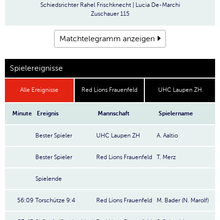
Schiedsrichter
Rahel Frischknecht | Lucia De-Marchi
Zuschauer
115
Matchtelegramm anzeigen
Spielereignisse
Alle Ereignisse
Red Lions Frauenfeld
UHC Laupen ZH
Minute
Ereignis
Mannschaft
Spielername
Bester Spieler
UHC Laupen ZH
A. Aaltio
Bester Spieler
Red Lions Frauenfeld
T. Merz
Spielende
56:09
Torschütze 9:4
Red Lions Frauenfeld
M. Bader (N. Marolf)