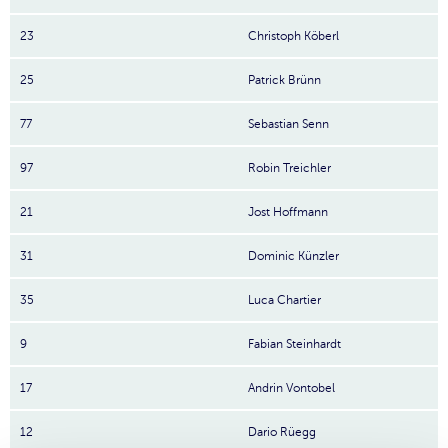
23
Christoph Köberl
25
Patrick Brünn
77
Sebastian Senn
97
Robin Treichler
21
Jost Hoffmann
31
Dominic Künzler
35
Luca Chartier
9
Fabian Steinhardt
17
Andrin Vontobel
12
Dario Rüegg