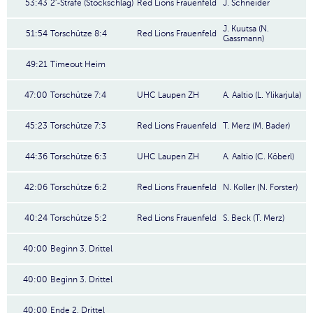
53:43
2'-Strafe (Stockschlag)
Red Lions Frauenfeld
J. Schneider
J. Kuutsa (N.
51:54
Torschütze 8:4
Red Lions Frauenfeld
Gassmann)
49:21
Timeout Heim
47:00
Torschütze 7:4
UHC Laupen ZH
A. Aaltio (L. Ylikarjula)
45:23
Torschütze 7:3
Red Lions Frauenfeld
T. Merz (M. Bader)
44:36
Torschütze 6:3
UHC Laupen ZH
A. Aaltio (C. Köberl)
42:06
Torschütze 6:2
Red Lions Frauenfeld
N. Koller (N. Forster)
40:24
Torschütze 5:2
Red Lions Frauenfeld
S. Beck (T. Merz)
40:00
Beginn 3. Drittel
40:00
Beginn 3. Drittel
40:00
Ende 2. Drittel