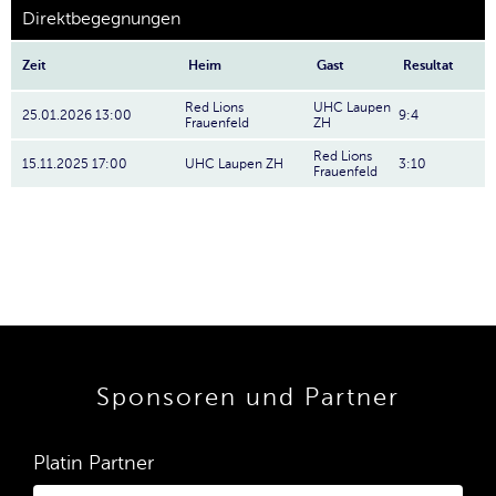
Direktbegegnungen
Zeit
Heim
Gast
Resultat
Red Lions
UHC Laupen
25.01.2026 13:00
9:4
Frauenfeld
ZH
Red Lions
15.11.2025 17:00
UHC Laupen ZH
3:10
Frauenfeld
Sponsoren und Partner
Platin Partner