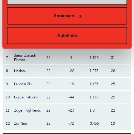
3
Red Devils
22
+16
1.955
43
Anpassen
4
Gators
22
+52
1.909
42
5
UBN
22
+28
1.909
42
Ablehnen
6
Red Lions
22
+22
1.591
35
Jona-Uznach
7
22
-4
1.409
31
Flames
8
Herisau
22
-22
1.273
28
9
Laupen ZH
22
-16
1.136
25
10
Glattal Falcons
22
-44
1.136
25
11
Zuger Highlands
22
-23
1.0
22
12
Züri Süd
22
-72
0.455
10