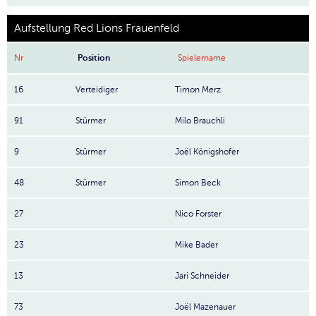
Aufstellung Red Lions Frauenfeld
Nr
Position
Spielername
16
Verteidiger
Timon Merz
91
Stürmer
Milo Brauchli
9
Stürmer
Joël Königshofer
48
Stürmer
Simon Beck
27
Nico Forster
23
Mike Bader
13
Jari Schneider
73
Joël Mazenauer