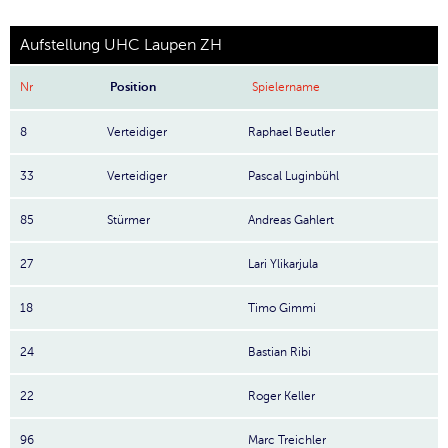
Aufstellung UHC Laupen ZH
Nr
Position
Spielername
8
Verteidiger
Raphael Beutler
33
Verteidiger
Pascal Luginbühl
85
Stürmer
Andreas Gahlert
27
Lari Ylikarjula
18
Timo Gimmi
24
Bastian Ribi
22
Roger Keller
96
Marc Treichler