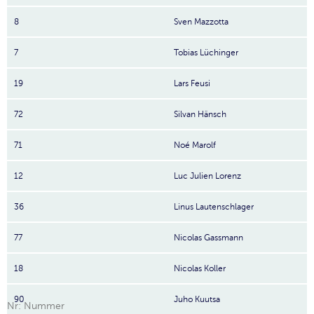
8
Sven Mazzotta
7
Tobias Lüchinger
19
Lars Feusi
72
Silvan Hänsch
71
Noé Marolf
12
Luc Julien Lorenz
36
Linus Lautenschlager
77
Nicolas Gassmann
18
Nicolas Koller
90
Juho Kuutsa
Nr: Nummer