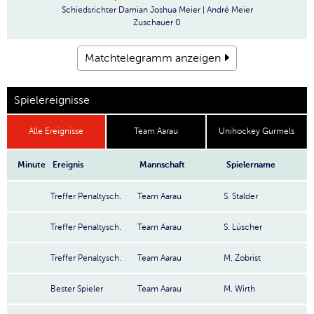
Schiedsrichter
Damian Joshua Meier | André Meier
Zuschauer
0
Matchtelegramm anzeigen
Spielereignisse
Alle Ereignisse
Team Aarau
Unihockey Gurmels
Minute
Ereignis
Mannschaft
Spielername
Treffer Penaltysch.
Team Aarau
S. Stalder
Treffer Penaltysch.
Team Aarau
S. Lüscher
Treffer Penaltysch.
Team Aarau
M. Zobrist
Bester Spieler
Team Aarau
M. Wirth