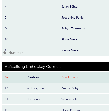
4
Sarah Böhler
5
Josephine Panier
0
Robyn Truttmann
16
Alisha Meyer
15
Naima Meyer
Nr: Nummer
Aufstellung Unihockey Gurmels
Nr
Position
Spielername
13
Verteidigerin
Amelie Aeby
51
Stürmerin
Sabrina Jelk
11
Eloise Perritaz