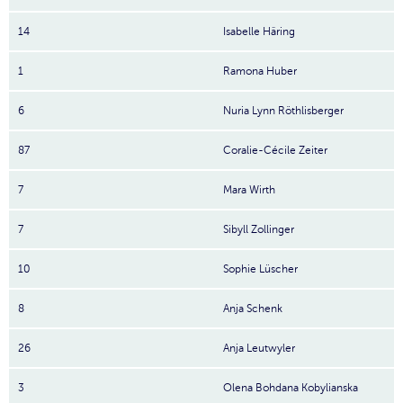
14
Isabelle Häring
1
Ramona Huber
6
Nuria Lynn Röthlisberger
87
Coralie-Cécile Zeiter
7
Mara Wirth
7
Sibyll Zollinger
10
Sophie Lüscher
8
Anja Schenk
26
Anja Leutwyler
3
Olena Bohdana Kobylianska