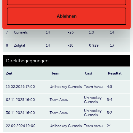
5
Wizards
14
-13
1.357
19
Ablehnen
6
Yverdon
14
-9
1.071
15
7
Gurmels
14
-26
1.0
14
8
Zulgtal
14
-10
0.929
13
Direktbegegnungen
Zeit
Heim
Gast
Resultat
15.02.2026 17:00
Unihockey Gurmels
Team Aarau
4:5
Unihockey
02.11.2025 16:00
Team Aarau
5:4
Gurmels
Unihockey
30.11.2024 16:00
Team Aarau
5:2
Gurmels
22.09.2024 19:00
Unihockey Gurmels
Team Aarau
2:1