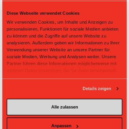
36
Lena Brügger
Diese Webseite verwendet Cookies
Wir verwenden Cookies, um Inhalte und Anzeigen zu
1
Bettina Zimmermann
Nr: Nummer
personalisieren, Funktionen für soziale Medien anbieten
zu können und die Zugriffe auf unsere Website zu
Tabelle Damen GF 1. Liga Gruppe 1 2025/26 per
analysieren. Außerdem geben wir Informationen zu Ihrer
08.08.2026
Verwendung unserer Website an unsere Partner für
L-UPL
L-UPL
soziale Medien, Werbung und Analysen weiter. Unsere
HNLB
DNLB
andere
Men
Women
Partner führen diese Informationen möglicherweise mit
weiteren Daten zusammen, die Sie ihnen bereitgestellt
Rg.
Team
Sp
TD
PQ
P
haben oder die sie im Rahmen Ihrer Nutzung der Dienste
gesammelt haben.
1
Skorps
14
+30
2.429
34
Details zeigen
2
Lok
14
+19
1.857
26
Alle zulassen
3
Einhorn
14
+6
1.714
24
4
Aarau
14
+3
1.643
23
Anpassen