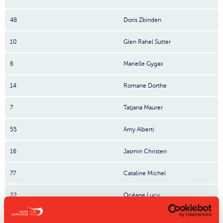
48
Doris Zbinden
10
Glen Rahel Sutter
6
Marielle Gygax
14
Romane Dorthe
7
Tatjana Maurer
55
Amy Alberti
16
Jasmin Christen
77
Cataline Michel
22
Océane Lucy
12
Alissa Knupp