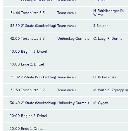
Penalty verschossen
Team Aarau
S. Stalder
N. Röthlisberger (M.
54:44
Torschütze 3:3
Team Aarau
Wirth)
52:30
2'-Strafe (Stockschlag)
Team Aarau
S. Stalder
42:00
Torschütze 2:3
Unihockey Gurmels
O. Lucy (R. Dorthe)
40:00
Beginn 3. Drittel
40:00
Ende 2. Drittel
35:02
2'-Strafe (Stockschlag)
Team Aarau
O. Kobylianska
32:59
Torschütze 2:2
Team Aarau
M. Wirth (S. Zgraggen)
30:40
2'-Strafe (Stockschlag)
Unihockey Gurmels
M. Gygax
20:00
Beginn 2. Drittel
20:00
Ende 1. Drittel