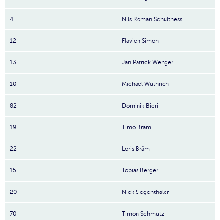
4
Nils Roman Schulthess
12
Flavien Simon
13
Jan Patrick Wenger
10
Michael Wüthrich
82
Dominik Bieri
19
Timo Bräm
22
Loris Bräm
15
Tobias Berger
20
Nick Siegenthaler
70
Timon Schmutz