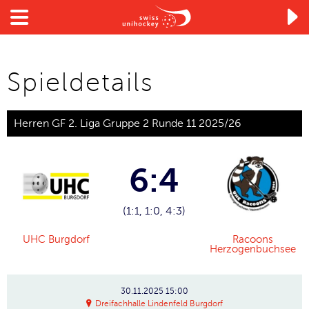

Spieldetails
Herren GF 2. Liga Gruppe 2 Runde 11 2025/26
6:4
(1:1, 1:0, 4:3)
UHC Burgdorf
Racoons
Herzogenbuchsee
30.11.2025
15:00
Dreifachhalle Lindenfeld Burgdorf