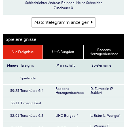
Schiedsrichter
Andreas Brunner | Heinz Schneider
Zuschauer
0
Matchtelegramm anzeigen
Spielereignisse
Racoons
Alle Ereignisse
UHC Burgdorf
Herzogenbuchsee
Minute
Ereignis
Mannschaft
Spielername
Spielende
Racoons
D. Zumstein (P.
59:25
Torschütze 6:4
Herzogenbuchsee
Stalder)
55:11
Timeout Gast
52:01
Torschütze 6:3
UHC Burgdorf
L. Bräm (L. Wenger)
L. Wenger (J.