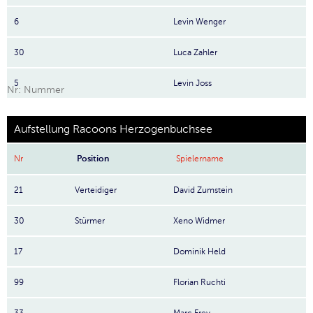
6
Levin Wenger
30
Luca Zahler
5
Levin Joss
Nr: Nummer
Aufstellung Racoons Herzogenbuchsee
Nr
Position
Spielername
21
Verteidiger
David Zumstein
30
Stürmer
Xeno Widmer
17
Dominik Held
99
Florian Ruchti