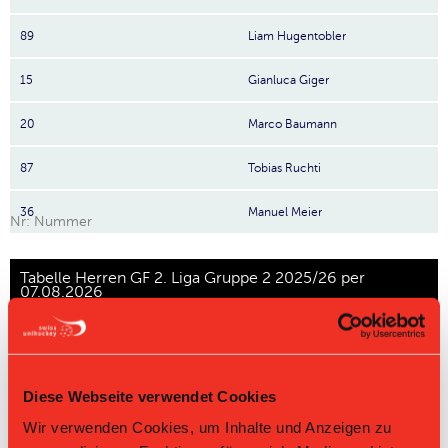
89
Liam Hugentobler
15
Gianluca Giger
20
Marco Baumann
87
Tobias Ruchti
36
Manuel Meier
Nr: Nummer
Tabelle Herren GF 2. Liga Gruppe 2 2025/26 per
07.08.2026
L-UPL
L-UPL
HNLB
DNLB
andere
Men
Women
Rg.
Team
Sp
TD
PQ
P
Diese Webseite verwendet Cookies
Wir verwenden Cookies, um Inhalte und Anzeigen zu
1
Black Creek
18
+67
2.611
47