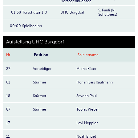
Herzogenbuchsee
S. Pauli (N.
01:38
Torschütze 1:0
UHC Burgdorf
Schulthess)
00:00
Spielbeginn
Aufstellung UHC Burgdorf
Nr
Position
Spielername
27
Verteidiger
Micha Käser
81
Stürmer
Florian Lars Kaufmann
18
Stürmer
Severin Pauli
87
Stürmer
Tobias Weber
17
Levi Heppler
11
Noah Engel