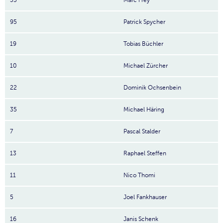
33
Marc Frey
95
Patrick Spycher
19
Tobias Büchler
10
Michael Zürcher
22
Dominik Ochsenbein
35
Michael Häring
7
Pascal Stalder
13
Raphael Steffen
11
Nico Thomi
5
Joel Fankhauser
16
Janis Schenk