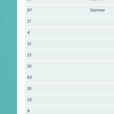
87
Stürmer
17
4
12
13
10
82
19
22
8