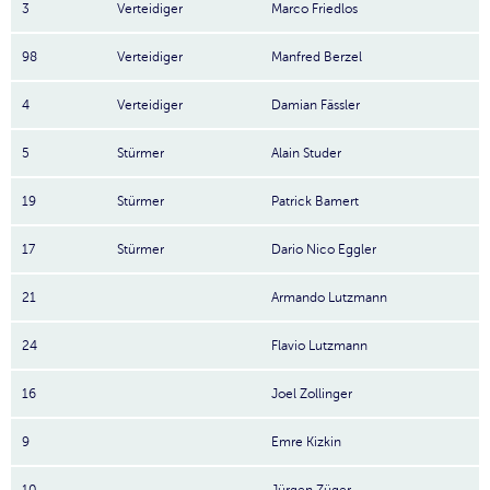
3
Verteidiger
Marco Friedlos
98
Verteidiger
Manfred Berzel
4
Verteidiger
Damian Fässler
5
Stürmer
Alain Studer
19
Stürmer
Patrick Bamert
17
Stürmer
Dario Nico Eggler
21
Armando Lutzmann
24
Flavio Lutzmann
16
Joel Zollinger
9
Emre Kizkin