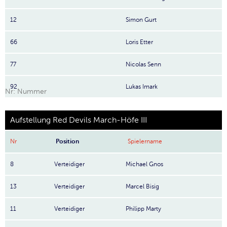
12
Simon Gurt
66
Loris Etter
77
Nicolas Senn
92
Lukas Imark
Nr: Nummer
Aufstellung Red Devils March-Höfe III
Nr
Position
Spielername
8
Verteidiger
Michael Gnos
13
Verteidiger
Marcel Bisig
11
Verteidiger
Philipp Marty