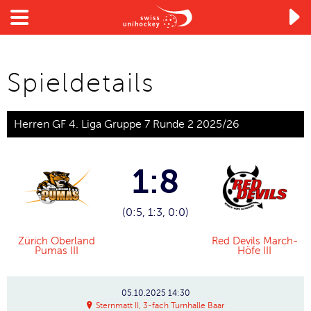

Spieldetails
Herren GF 4. Liga Gruppe 7 Runde 2 2025/26
1:8
(0:5, 1:3, 0:0)
Zürich Oberland
Red Devils March-
Pumas III
Höfe III
05.10.2025
14:30
Sternmatt II, 3-fach Turnhalle Baar