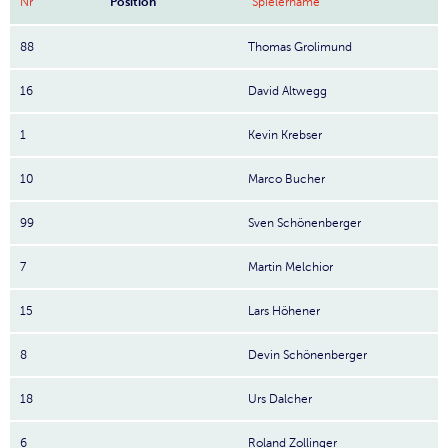
Nr
Position
Spielername
88
Thomas Grolimund
16
David Altwegg
1
Kevin Krebser
10
Marco Bucher
99
Sven Schönenberger
7
Martin Melchior
15
Lars Höhener
8
Devin Schönenberger
18
Urs Dalcher
6
Roland Zollinger