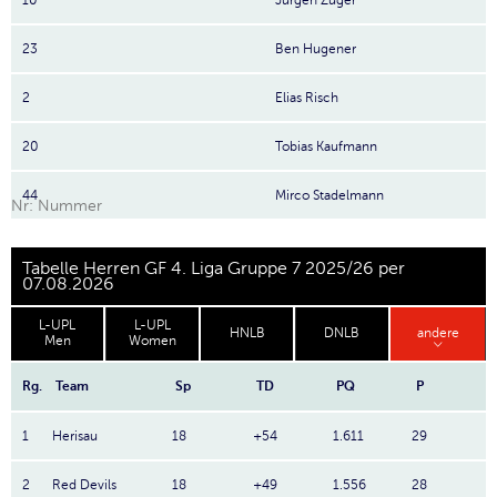
10
Jürgen Züger
23
Ben Hugener
2
Elias Risch
20
Tobias Kaufmann
44
Mirco Stadelmann
Nr: Nummer
Tabelle Herren GF 4. Liga Gruppe 7 2025/26 per
07.08.2026
L-UPL
L-UPL
HNLB
DNLB
andere
Men
Women
Rg.
Team
Sp
TD
PQ
P
1
Herisau
18
+54
1.611
29
2
Red Devils
18
+49
1.556
28