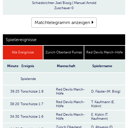
Schiedsrichter
Joel Bissig | Manuel Arnold
Zuschauer
0
Matchtelegramm anzeigen
Spielereignisse
Alle Ereignisse
Zürich Oberland Pumas
Red Devils March-Höfe
Minute
Ereignis
Mannschaft
Spielername
Spielende
Red Devils March-
39:25
Torschütze 1:8
D. Fässler (M. Bisig)
Höfe
Red Devils March-
T. Kaufmann (E.
38:20
Torschütze 1:7
Höfe
Kizkin)
Red Devils March-
E. Kizkin (T.
34:30
Torschütze 1:6
Höfe
Kaufmann)
Zürich Oberland
D. Altwegg (D.