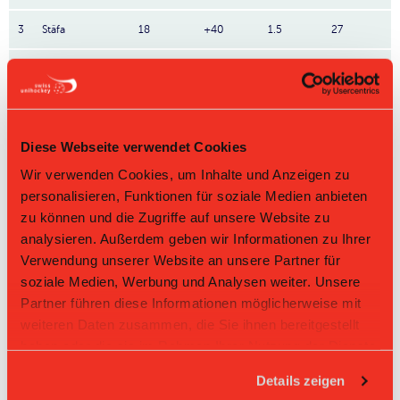
3
Stäfa
18
+40
1.5
27
4
Wetzikon
18
+13
1.333
24
5
White Indians
18
-12
1.056
19
Diese Webseite verwendet Cookies
6
FB Riders
18
-8
0.889
16
Wir verwenden Cookies, um Inhalte und Anzeigen zu
7
Zimmerberg
18
-12
0.889
16
personalisieren, Funktionen für soziale Medien anbieten
zu können und die Zugriffe auf unsere Website zu
8
Gators
18
-2
0.556
10
analysieren. Außerdem geben wir Informationen zu Ihrer
Verwendung unserer Website an unsere Partner für
9
Züri Süd
18
-27
0.556
10
soziale Medien, Werbung und Analysen weiter. Unsere
Partner führen diese Informationen möglicherweise mit
10
Pumas
18
-95
0.056
1
weiteren Daten zusammen, die Sie ihnen bereitgestellt
haben oder die sie im Rahmen Ihrer Nutzung der Dienste
Direktbegegnungen
gesammelt haben.
Details zeigen
Zeit
Heim
Gast
Resultat