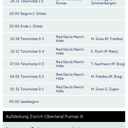
24:32
Torschütze 1:5
Pumas
Schönenberger)
20:00
Beginn 2. Drittel
20:00
Ende 1. Drittel
Red Devils March-
10:58
Torschütze 0:5
M. Gnos (M. Friedlos)
Höfe
Red Devils March-
10:12
Torschütze 0:4
E. Risch (P. Marty)
Höfe
Red Devils March-
07:04
Torschütze 0:3
T. Kaufmann (M. Bisig)
Höfe
Red Devils March-
04:55
Torschütze 0:2
M. Friedlos (M. Bisig)
Höfe
Red Devils March-
01:32
Torschütze 0:1
M. Gnos (J. Züger)
Höfe
00:00
Spielbeginn
Aufstellung Zürich Oberland Pumas III