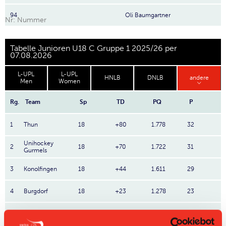
94
Oli Baumgartner
Nr: Nummer
Tabelle Junioren U18 C Gruppe 1 2025/26 per
07.08.2026
L-UPL
L-UPL
HNLB
DNLB
andere
Men
Women
Rg.
Team
Sp
TD
PQ
P
1
Thun
18
+80
1.778
32
Unihockey
2
18
+70
1.722
31
Gurmels
3
Konolfingen
18
+44
1.611
29
4
Burgdorf
18
+23
1.278
23
5
Yverdon
18
-15
1.0
18