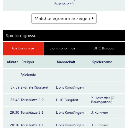
Zuschauer
0
Matchtelegramm anzeigen
Spielereignisse
Alle Ereignisse
Lions Konolfingen
UHC Burgdorf
Minute
Ereignis
Mannschaft
Spielername
Spielende
37:59
2'-Strafe (Stossen)
Lions Konolfingen
Y. Hostettler (O.
33:48
Torschütze 2:2
UHC Burgdorf
Baumgartner)
29:30
Torschütze 2:1
Lions Konolfingen
J. Kummer
28:30
Torschütze 1:1
Lions Konolfingen
J. Kummer