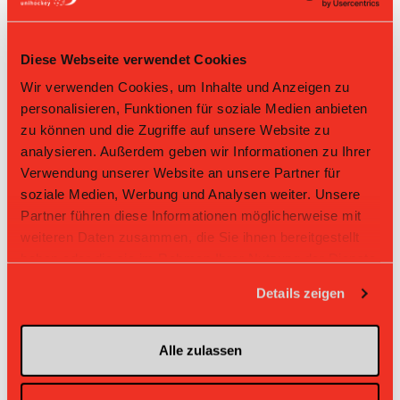
6
Black Creek
18
+9
0.944
17
7
Visper Lions
18
-30
0.722
13
Diese Webseite verwendet Cookies
Wir verwenden Cookies, um Inhalte und Anzeigen zu
8
Aigle
18
-17
0.5
9
personalisieren, Funktionen für soziale Medien anbieten
zu können und die Zugriffe auf unsere Website zu
9
Gruyeres
18
-74
0.333
6
analysieren. Außerdem geben wir Informationen zu Ihrer
Verwendung unserer Website an unsere Partner für
10
Frutigen
18
-90
0.111
2
soziale Medien, Werbung und Analysen weiter. Unsere
Partner führen diese Informationen möglicherweise mit
Direktbegegnungen
weiteren Daten zusammen, die Sie ihnen bereitgestellt
haben oder die sie im Rahmen Ihrer Nutzung der Dienste
Zeit
Heim
Gast
Resultat
gesammelt haben.
Details zeigen
Lions
15.02.2026 13:35
UHC Burgdorf
1:3
Konolfingen
UHC
19.10.2025 12:40
Lions Konolfingen
2:2
Burgdorf
Alle zulassen
Lions
26.01.2025 16:20
UHC Burgdorf
3:9
Konolfingen