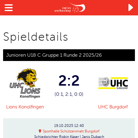

Spieldetails
Junioren U18 C Gruppe 1 Runde 2 2025/26
2:2
(0:1, 2:1, 0:0)
Lions Konolfingen
UHC Burgdorf
19.10.2025
12:40
Sporthalle Schützenmatt Burgdorf
Schiedsrichter
Robin Käser | Janis Dubach