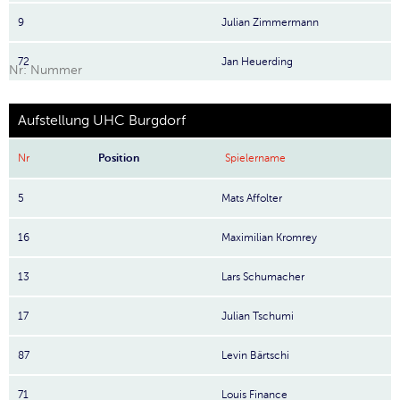
9
Julian Zimmermann
72
Jan Heuerding
Nr: Nummer
Aufstellung UHC Burgdorf
Nr
Position
Spielername
5
Mats Affolter
16
Maximilian Kromrey
13
Lars Schumacher
17
Julian Tschumi
87
Levin Bärtschi
71
Louis Finance