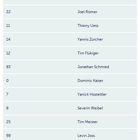
22
Joel Römer
11
Thierry Uetz
14
Yannis Zürcher
12
Tim Flükiger
83
Jonathan Schmied
0
Dominic Kaiser
7
Yanick Hostettler
8
Severin Weibel
25
Tim Meister
98
Levin Joss