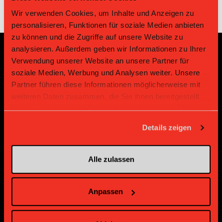
Wir verwenden Cookies, um Inhalte und Anzeigen zu
personalisieren, Funktionen für soziale Medien anbieten
zu können und die Zugriffe auf unsere Website zu
analysieren. Außerdem geben wir Informationen zu Ihrer
Verwendung unserer Website an unsere Partner für
Sponsoren und Partner
soziale Medien, Werbung und Analysen weiter. Unsere
Partner führen diese Informationen möglicherweise mit
Platin Partner
weiteren Daten zusammen, die Sie ihnen bereitgestellt
haben oder die sie im Rahmen Ihrer Nutzung der Dienste
gesammelt haben.
Details zeigen
Alle zulassen
Anpassen
Gold Partner
Gold Partner