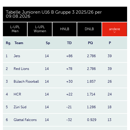
Tabelle Junioren U16 B Gruppe 3 2025/26 per
09.08.2026
L-UPL
L-UPL
HNLB
DNLB
andere
Men
Women
Rg.
Team
Sp
TD
PQ
P
1
Jets
14
+86
2.786
39
2
Red Lions
14
+78
2.786
39
3
Bülach Floorball
14
+30
1.857
26
4
HCR
14
+22
1.714
24
5
Züri Süd
14
-21
1.286
18
6
Glattal Falcons
14
-32
0.929
13