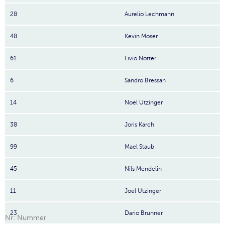
28
Aurelio Lechmann
48
Kevin Moser
61
Livio Notter
6
Sandro Bressan
14
Noel Utzinger
38
Joris Karch
99
Mael Staub
45
Nils Mendelin
11
Joel Utzinger
23
Dario Brunner
Nr: Nummer