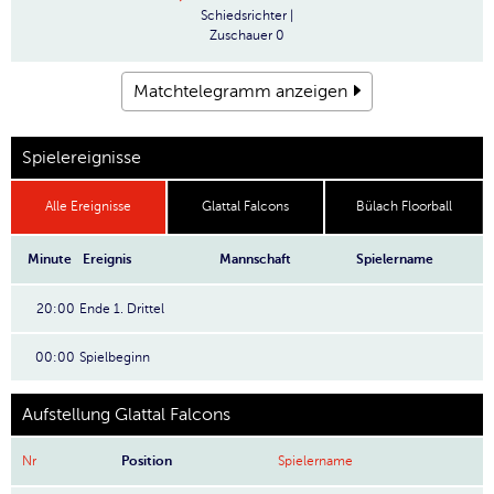
Schiedsrichter
|
Zuschauer
0
Matchtelegramm anzeigen
Spielereignisse
Alle Ereignisse
Glattal Falcons
Bülach Floorball
Minute
Ereignis
Mannschaft
Spielername
20:00
Ende 1. Drittel
00:00
Spielbeginn
Aufstellung Glattal Falcons
Nr
Position
Spielername