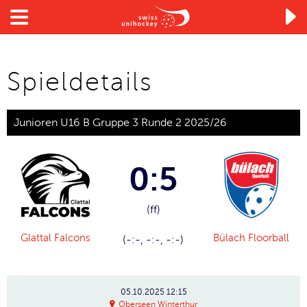

Spieldetails
Junioren U16 B Gruppe 3 Runde 2 2025/26
0:5
(ff)
Glattal Falcons
Bülach Floorball
(-:-, -:-, -:-)
05.10.2025
12:15
Oberseen Winterthur