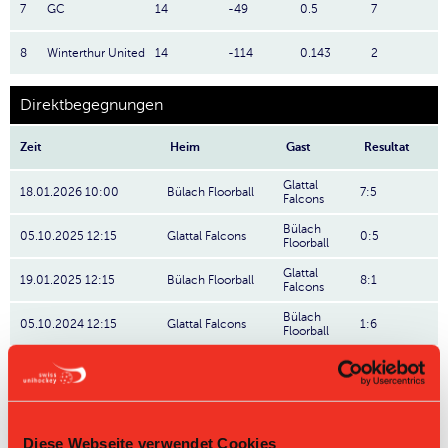
7
GC
14
-49
0.5
7
8
Winterthur United
14
-114
0.143
2
Direktbegegnungen
Zeit
Heim
Gast
Resultat
Glattal
18.01.2026 10:00
Bülach Floorball
7:5
Falcons
Bülach
05.10.2025 12:15
Glattal Falcons
0:5
Floorball
Glattal
19.01.2025 12:15
Bülach Floorball
8:1
Falcons
Bülach
05.10.2024 12:15
Glattal Falcons
1:6
Floorball
Glattal
22.01.2023 16:45
Bülach Floorball
5:0
Falcons
Diese Webseite verwendet Cookies