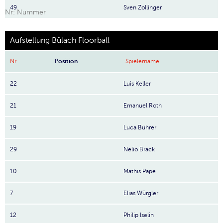
49
Sven Zollinger
Nr: Nummer
Aufstellung Bülach Floorball
Nr
Position
Spielername
22
Luis Keller
21
Emanuel Roth
19
Luca Bührer
29
Nelio Brack
10
Mathis Pape
7
Elias Würgler
12
Philip Iselin