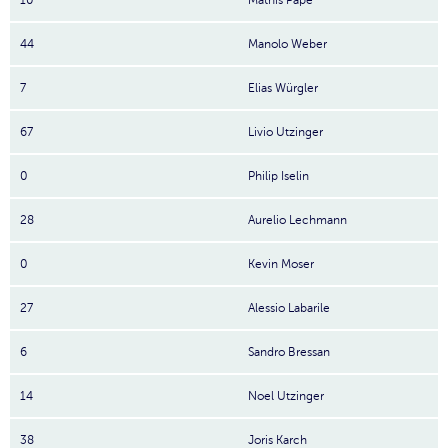
10
Mathis Pape
44
Manolo Weber
7
Elias Würgler
67
Livio Utzinger
0
Philip Iselin
28
Aurelio Lechmann
0
Kevin Moser
27
Alessio Labarile
6
Sandro Bressan
14
Noel Utzinger
38
Joris Karch