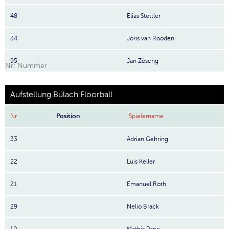
48
Elias Stettler
34
Joris van Rooden
95
Jan Zöschg
Nr: Nummer
Aufstellung Bülach Floorball
Nr
Position
Spielername
33
Adrian Gehring
22
Luis Keller
21
Emanuel Roth
29
Nelio Brack