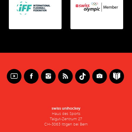
swiss unihockey
Haus des Sports
Talgut-Zentrum 27
CH-3063 Ittigen bei Bern