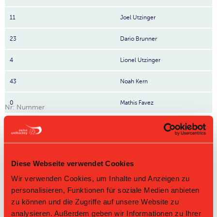
11
Joel Utzinger
23
Dario Brunner
4
Lionel Utzinger
43
Noah Kern
0
Mathis Favez
Nr: Nummer
Tabelle Junioren U16 B Gruppe 3 2025/26 per
09.08.2026
L-UPL
L-UPL
Diese Webseite verwendet Cookies
HNLB
DNLB
andere
Men
Women
Wir verwenden Cookies, um Inhalte und Anzeigen zu
Rg.
Team
Sp
TD
PQ
P
personalisieren, Funktionen für soziale Medien anbieten
zu können und die Zugriffe auf unsere Website zu
1
Jets
14
+86
2.786
39
analysieren. Außerdem geben wir Informationen zu Ihrer