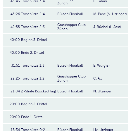
45:43
Torschütze 3:4
B. Fahrni
Zürich
43:26
Torschütze 2:4
Bülach Floorball
M. Pape (N. Utzinger)
Grasshopper Club
42:55
Torschütze 2:3
J. Büchel (L. Jost)
Zürich
40:00
Beginn 3. Drittel
40:00
Ende 2. Drittel
31:51
Torschütze 1:3
Bülach Floorball
E. Würgler
Grasshopper Club
22:25
Torschütze 1:2
C. Alt
Zürich
21:04
2'-Strafe (Stockschlag)
Bülach Floorball
N. Utzinger
20:00
Beginn 2. Drittel
20:00
Ende 1. Drittel
18:34
Torschütze 0:2
Bülach Floorball
Liv. Utzinger