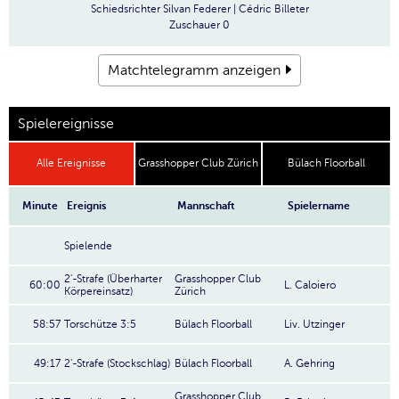
Schiedsrichter
Silvan Federer | Cédric Billeter
Zuschauer
0
Matchtelegramm anzeigen
Spielereignisse
Alle Ereignisse
Grasshopper Club Zürich
Bülach Floorball
Minute
Ereignis
Mannschaft
Spielername
Spielende
2'-Strafe (Überharter
Grasshopper Club
60:00
L. Caloiero
Körpereinsatz)
Zürich
58:57
Torschütze 3:5
Bülach Floorball
Liv. Utzinger
49:17
2'-Strafe (Stockschlag)
Bülach Floorball
A. Gehring
Grasshopper Club