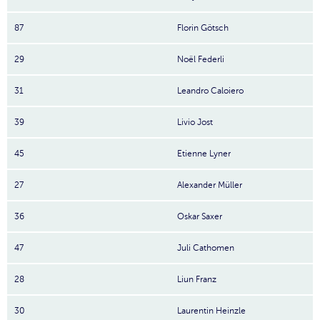
87
Florin Götsch
29
Noël Federli
31
Leandro Caloiero
39
Livio Jost
45
Etienne Lyner
27
Alexander Müller
36
Oskar Saxer
47
Juli Cathomen
28
Liun Franz
30
Laurentin Heinzle