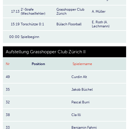
2'-Strafe
Grasshopper Club
17:13
A. Müller
(Wechselfehler)
Zürich
E. Roth (A.
15:19
Torschütze 0:1
Bülach Floorball
Lechmann)
00:00
Spielbeginn
Aufstellung Grasshopper Club Zürich II
Nr
Position
Spielername
49
Curdin Alt
35
Jakob Büchel
32
Pascal Burri
38
Cla Illi
33
Benjamin Fahrni