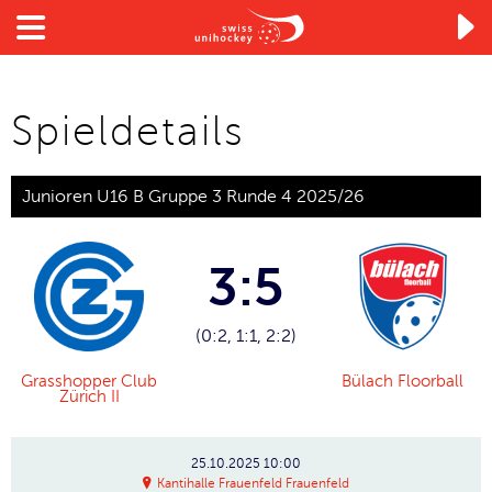

Spieldetails
Junioren U16 B Gruppe 3 Runde 4 2025/26
3:5
(0:2, 1:1, 2:2)
Grasshopper Club
Bülach Floorball
Zürich II
25.10.2025
10:00
Kantihalle Frauenfeld Frauenfeld