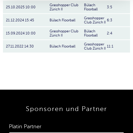
Grasshopper Club
Bülach
25.10.2025 10:00
3:5
Zürich II
Floorball
Grasshopper
21.12.2024 15:45
Bülach Floorball
6:3
Club Zürich II
Grasshopper Club
Bülach
15.09.2024 10:00
2:4
Zürich II
Floorball
Grasshopper
27.11.2022 14:30
Bülach Floorball
11:1
Club Zürich II
Sponsoren und Partner
Platin Partner