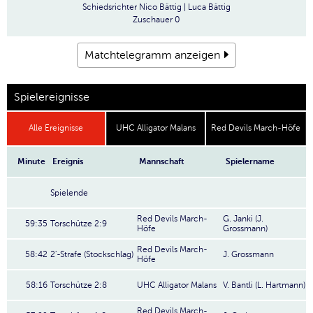
Schiedsrichter
Nico Bättig | Luca Bättig
Zuschauer
0
Matchtelegramm anzeigen
Spielereignisse
Alle Ereignisse
UHC Alligator Malans
Red Devils March-Höfe
Minute
Ereignis
Mannschaft
Spielername
Spielende
Red Devils March-
G. Janki (J.
59:35
Torschütze 2:9
Höfe
Grossmann)
Red Devils March-
58:42
2'-Strafe (Stockschlag)
J. Grossmann
Höfe
58:16
Torschütze 2:8
UHC Alligator Malans
V. Bantli (L. Hartmann)
Red Devils March-