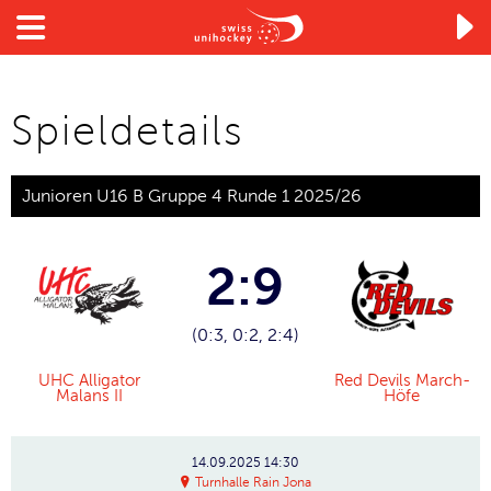

Spieldetails
Junioren U16 B Gruppe 4 Runde 1 2025/26
2:9
(0:3, 0:2, 2:4)
UHC Alligator
Red Devils March-
Malans II
Höfe
14.09.2025
14:30
Turnhalle Rain Jona