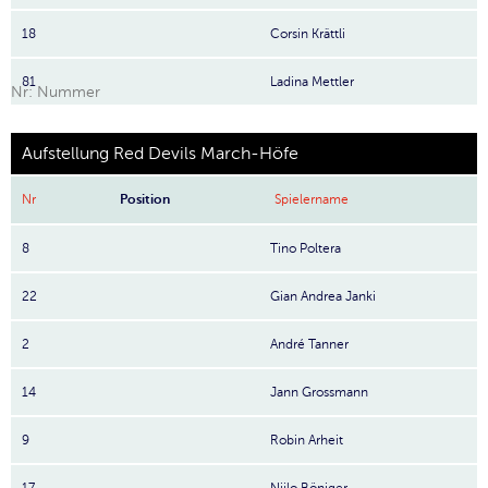
18
Corsin Krättli
81
Ladina Mettler
Nr: Nummer
Aufstellung Red Devils March-Höfe
Nr
Position
Spielername
8
Tino Poltera
22
Gian Andrea Janki
2
André Tanner
14
Jann Grossmann
9
Robin Arheit