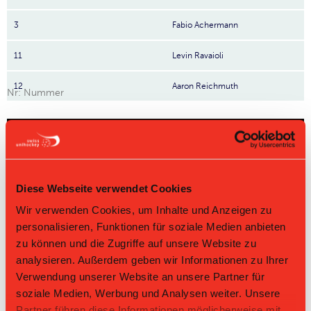
3
Fabio Achermann
11
Levin Ravaioli
12
Aaron Reichmuth
Nr: Nummer
Tabelle Junioren U16 B Gruppe 4 2025/26 per
08.08.2026
L-UPL
L-UPL
HNLB
DNLB
andere
Men
Women
Diese Webseite verwendet Cookies
Rg.
Team
Sp
TD
PQ
P
Wir verwenden Cookies, um Inhalte und Anzeigen zu
personalisieren, Funktionen für soziale Medien anbieten
1
Red Devils
14
+75
2.786
39
zu können und die Zugriffe auf unsere Website zu
analysieren. Außerdem geben wir Informationen zu Ihrer
2
EFS United
14
+23
2.214
31
Verwendung unserer Website an unsere Partner für
soziale Medien, Werbung und Analysen weiter. Unsere
3
Sarganserland
14
+4
1.786
25
Partner führen diese Informationen möglicherweise mit