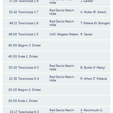
57:29
Torschütze 1:8
J. Gerber
Höfe
Red Devils March-
52:42
Torschütze 1:7
A. Müller (R. Arheit)
Höfe
Red Devils March-
49:21
Torschütze 1:6
T. Poltera (N. Böniger)
Höfe
48:00
Torschütze 1:5
UHC Alligator Malans
R. Sauter
40:00
Beginn 3. Drittel
40:00
Ende 2. Drittel
Red Devils March-
30:20
Torschütze 0:5
B. Burlet (F. Marty)
Höfe
Red Devils March-
21:30
Torschütze 0:4
R. Arheit (T. Poltera)
Höfe
20:00
Beginn 2. Drittel
20:00
Ende 1. Drittel
Red Devils March-
A. Reichmuth (J.
15:17
Torschütze 0:3