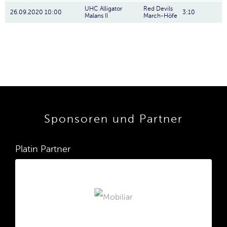
UHC Alligator
Red Devils
26.09.2020 10:00
3:10
Malans II
March-Höfe
Sponsoren und Partner
Platin Partner