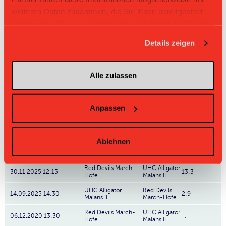
weiteren Daten zusammen, die Sie ihnen bereitgestellt
4
Pfannenstiel
14
-13
1.286
18
haben oder die sie im Rahmen Ihrer Nutzung der Dienste
gesammelt haben.
5
Malans
14
-15
1.071
15
Details zeigen
6
Herisau
14
-15
1.0
14
Alle zulassen
Jona-Uznach
7
14
-21
1.0
14
Flames
8
Uster
14
-38
0.857
12
Anpassen
Direktbegegnungen
Ablehnen
Zeit
Heim
Gast
Resultat
Red Devils March-
UHC Alligator
30.11.2025 12:15
13:3
Höfe
Malans II
UHC Alligator
Red Devils
14.09.2025 14:30
2:9
Malans II
March-Höfe
Red Devils March-
UHC Alligator
06.12.2020 13:30
-:-
Höfe
Malans II