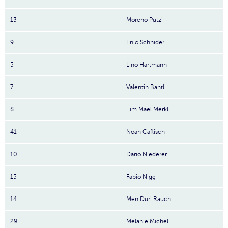
13
Moreno Putzi
9
Enio Schnider
5
Lino Hartmann
7
Valentin Bantli
8
Tim Maël Merkli
41
Noah Caflisch
10
Dario Niederer
15
Fabio Nigg
14
Men Duri Rauch
29
Melanie Michel