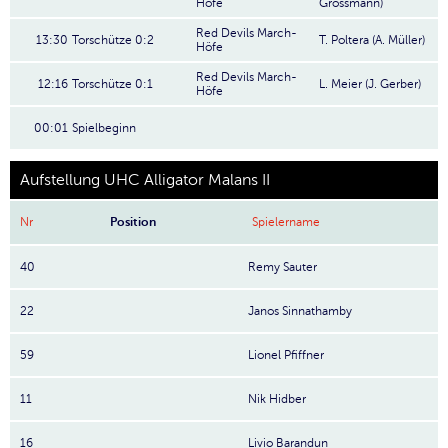
Höfe
Grossmann)
Red Devils March-
13:30
Torschütze 0:2
T. Poltera (A. Müller)
Höfe
Red Devils March-
12:16
Torschütze 0:1
L. Meier (J. Gerber)
Höfe
00:01
Spielbeginn
Aufstellung UHC Alligator Malans II
Nr
Position
Spielername
40
Remy Sauter
22
Janos Sinnathamby
59
Lionel Pfiffner
11
Nik Hidber
16
Livio Barandun