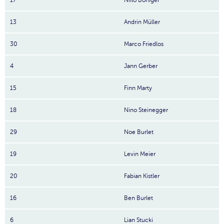
17
Niilo Böniger
13
Andrin Müller
30
Marco Friedlos
4
Jann Gerber
15
Finn Marty
18
Nino Steinegger
29
Noe Burlet
19
Levin Meier
20
Fabian Kistler
16
Ben Burlet
6
Lian Stucki