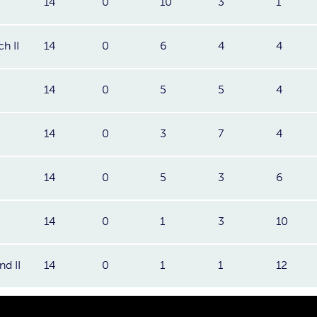
14
0
10
3
1
h II
14
0
6
4
4
14
0
5
5
4
14
0
3
7
4
14
0
5
3
6
14
0
1
3
10
d II
14
0
1
1
12