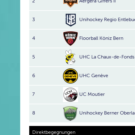
2
Aergera Giffers II
3
Unihockey Regio Entlebuc
4
Floorball Köniz Bern
5
UHC La Chaux-de-Fonds
6
UHC Genève
7
UC Moutier
8
Unihockey Berner Oberlan
Direktbegegnungen