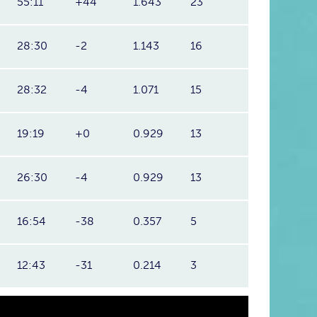
55:11
+44
1.643
23
28:30
-2
1.143
16
28:32
-4
1.071
15
19:19
+0
0.929
13
26:30
-4
0.929
13
16:54
-38
0.357
5
12:43
-31
0.214
3