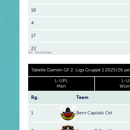
18
4
17
22
Nr: Nummer
Tabelle Damen GF 2. Liga Gruppe 1 2025/26 pe
L-UPL
L-U
Men
Wom
Rg.
Team
1
Bern Capitals Ost