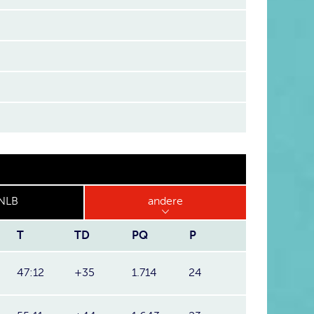
NLB
andere
T
TD
PQ
P
47:12
+35
1.714
24