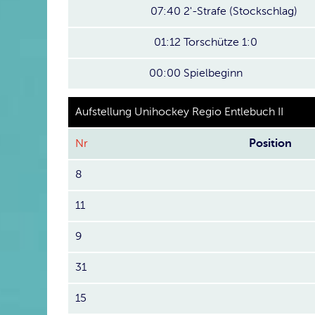
07:40
2'-Strafe (Stockschlag)
01:12
Torschütze 1:0
00:00
Spielbeginn
Aufstellung Unihockey Regio Entlebuch II
Nr
Position
8
11
9
31
15