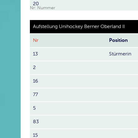
20
Nr: Nummer
Aufstellung Unihockey Berner Oberland II
Nr
Position
13
Stürmerin
2
16
77
5
83
15