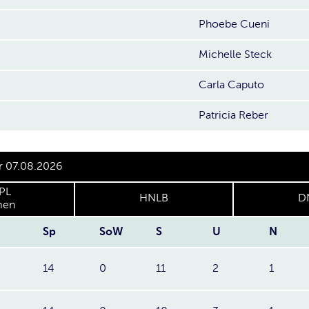
Phoebe Cueni
Michelle Steck
Carla Caputo
Patricia Reber
r 07.08.2026
PL
HNLB
D
en
Sp
SoW
S
U
N
14
0
11
2
1