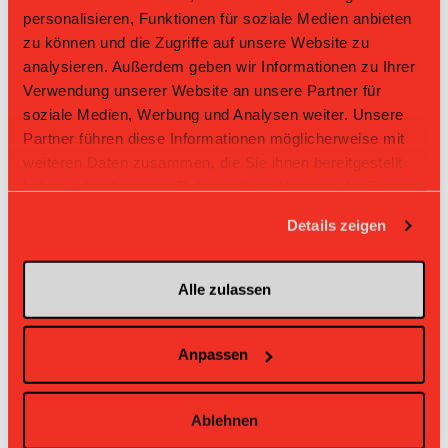
personalisieren, Funktionen für soziale Medien anbieten
Direktbegegnungen
zu können und die Zugriffe auf unsere Website zu
analysieren. Außerdem geben wir Informationen zu Ihrer
Zeit
Heim
Gast
Resultat
Verwendung unserer Website an unsere Partner für
soziale Medien, Werbung und Analysen weiter. Unsere
Bassersdorf
14.09.2025 13:35
UH Appenzell
4:2
Nürensdorf
Partner führen diese Informationen möglicherweise mit
weiteren Daten zusammen, die Sie ihnen bereitgestellt
Bassersdorf
UH
23.02.2025 13:45
0:1
Nürensdorf
Appenzell
haben oder die sie im Rahmen Ihrer Nutzung der Dienste
gesammelt haben.
Bassersdorf
26.01.2025 13:45
UH Appenzell
1:2
Nürensdorf
Details zeigen
Bassersdorf
UH
08.12.2024 13:45
1:0
Nürensdorf
Appenzell
Alle zulassen
Bassersdorf
10.11.2024 13:45
UH Appenzell
1:1
Nürensdorf
Anpassen
Ablehnen