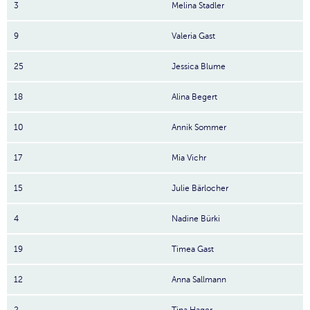
3
Melina Stadler
9
Valeria Gast
25
Jessica Blume
18
Alina Begert
10
Annik Sommer
17
Mia Vichr
15
Julie Bärlocher
4
Nadine Bürki
19
Timea Gast
12
Anna Sallmann