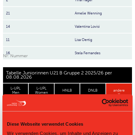
2
Tina Hager
21
Amelie Wenning
14
Valentina Lovisi
11
Lisa Oertig
16
Stela Fernandes
Nr: Nummer
Tabelle Juniorinnen U21 B Gruppe 2 2025/26 per
08.08.2026
L-UPL
L-UPL
HNLB
DNLB
andere
Men
Women
Rg.
Team
Sp
TD
PQ
P
Master Round
Diese Webseite verwendet Cookies
Challenge Round
Wir verwenden Cookies, um Inhalte und Anzeigen zu