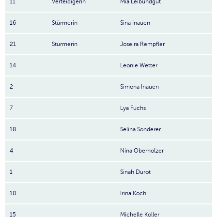
11
Verteidigerin
Mia Leibundgut
16
Stürmerin
Sina Inauen
21
Stürmerin
Joseira Rempfler
14
Leonie Wetter
2
Simona Inauen
7
Lya Fuchs
18
Selina Sonderer
4
Nina Oberholzer
1
Sinah Durot
10
Irina Koch
15
Michelle Koller