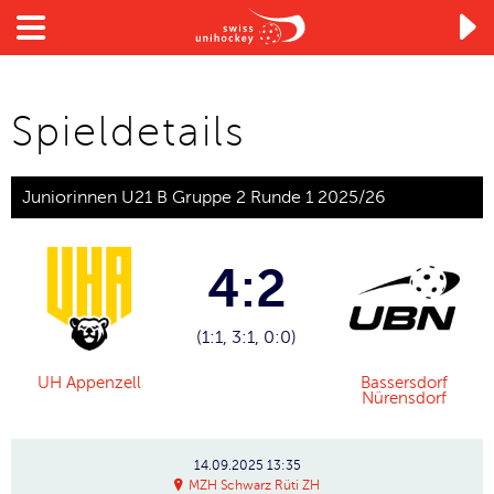

Spieldetails
Juniorinnen U21 B Gruppe 2 Runde 1 2025/26
4:2
(1:1, 3:1, 0:0)
UH Appenzell
Bassersdorf
Nürensdorf
14.09.2025
13:35
MZH Schwarz Rüti ZH