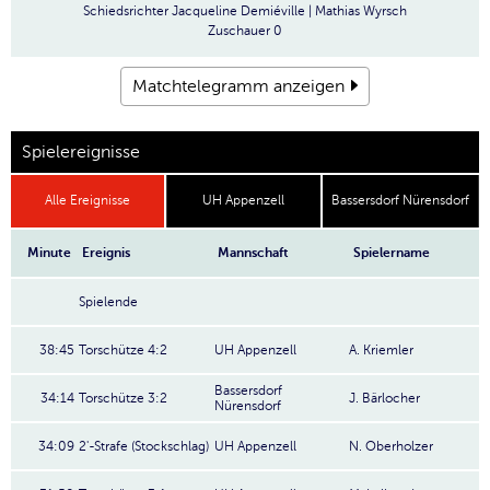
Schiedsrichter
Jacqueline Demiéville | Mathias Wyrsch
Zuschauer
0
Matchtelegramm anzeigen
Spielereignisse
Alle Ereignisse
UH Appenzell
Bassersdorf Nürensdorf
Minute
Ereignis
Mannschaft
Spielername
Spielende
38:45
Torschütze 4:2
UH Appenzell
A. Kriemler
Bassersdorf
34:14
Torschütze 3:2
J. Bärlocher
Nürensdorf
34:09
2'-Strafe (Stockschlag)
UH Appenzell
N. Oberholzer