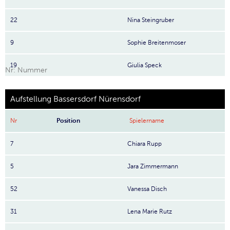
22
Nina Steingruber
9
Sophie Breitenmoser
19
Giulia Speck
Nr: Nummer
Aufstellung Bassersdorf Nürensdorf
Nr
Position
Spielername
7
Chiara Rupp
5
Jara Zimmermann
52
Vanessa Disch
31
Lena Marie Rutz