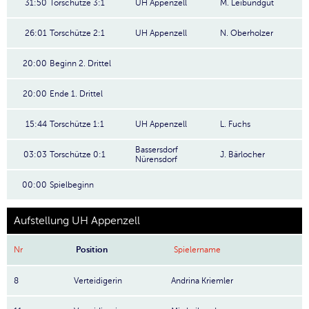
31:50
Torschütze 3:1
UH Appenzell
M. Leibundgut
26:01
Torschütze 2:1
UH Appenzell
N. Oberholzer
20:00
Beginn 2. Drittel
20:00
Ende 1. Drittel
15:44
Torschütze 1:1
UH Appenzell
L. Fuchs
Bassersdorf
03:03
Torschütze 0:1
J. Bärlocher
Nürensdorf
00:00
Spielbeginn
Aufstellung UH Appenzell
Nr
Position
Spielername
8
Verteidigerin
Andrina Kriemler