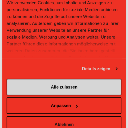
Wir verwenden Cookies, um Inhalte und Anzeigen zu
personalisieren, Funktionen für soziale Medien anbieten
Direktbegegnungen
zu können und die Zugriffe auf unsere Website zu
analysieren. Außerdem geben wir Informationen zu Ihrer
Zeit
Heim
Gast
Resultat
Verwendung unserer Website an unsere Partner für
Floorball
Bassersdorf
soziale Medien, Werbung und Analysen weiter. Unsere
01.03.2026 17:15
Zurich
2:1
Nürensdorf
Lioness
Partner führen diese Informationen möglicherweise mit
Floorball Zurich
Bassersdorf
weiteren Daten zusammen, die Sie ihnen bereitgestellt
25.01.2026 17:15
0:0
Lioness
Nürensdorf
haben oder die sie im Rahmen Ihrer Nutzung der Dienste
Floorball
gesammelt haben.
Bassersdorf
21.12.2025 17:15
Zurich
3:0
Nürensdorf
Details zeigen
Lioness
Floorball Zurich
Bassersdorf
23.11.2025 17:15
2:0
Lioness
Nürensdorf
Alle zulassen
Floorball
Bassersdorf
28.09.2025 14:30
Zurich
3:3
Nürensdorf
Lioness
Anpassen
Ablehnen