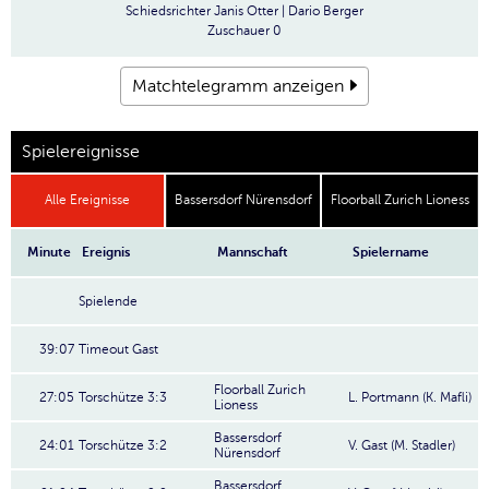
Schiedsrichter
Janis Otter | Dario Berger
Zuschauer
0
Matchtelegramm anzeigen
Spielereignisse
Alle Ereignisse
Bassersdorf Nürensdorf
Floorball Zurich Lioness
Minute
Ereignis
Mannschaft
Spielername
Spielende
39:07
Timeout Gast
Floorball Zurich
27:05
Torschütze 3:3
L. Portmann (K. Mafli)
Lioness
Bassersdorf
24:01
Torschütze 3:2
V. Gast (M. Stadler)
Nürensdorf
Bassersdorf