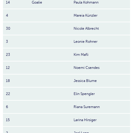
14
Goalie
Paula Kohmann
4
Mareia Künzler
30
Nicole Albrecht
3
Leonie Rohner
23
Kim Mafli
12
Noemi Csendes
18
Jessica Blume
22
Elin Spengler
6
Riana Suremann
15
Larina Hirsiger