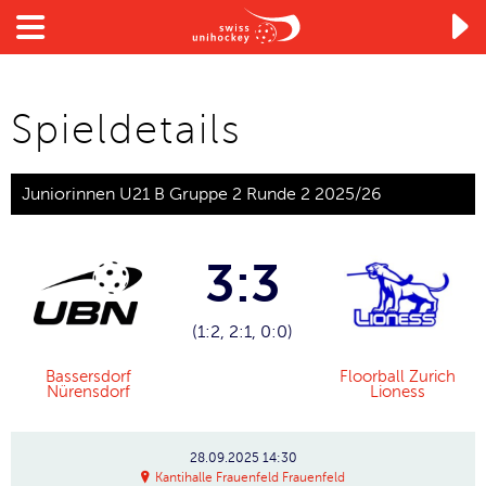

Spieldetails
Juniorinnen U21 B Gruppe 2 Runde 2 2025/26
3:3
(1:2, 2:1, 0:0)
Bassersdorf
Floorball Zurich
Nürensdorf
Lioness
28.09.2025
14:30
Kantihalle Frauenfeld Frauenfeld