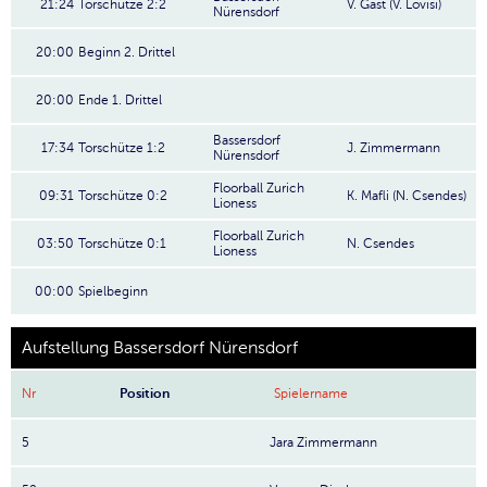
21:24
Torschütze 2:2
V. Gast (V. Lovisi)
Nürensdorf
20:00
Beginn 2. Drittel
20:00
Ende 1. Drittel
Bassersdorf
17:34
Torschütze 1:2
J. Zimmermann
Nürensdorf
Floorball Zurich
09:31
Torschütze 0:2
K. Mafli (N. Csendes)
Lioness
Floorball Zurich
03:50
Torschütze 0:1
N. Csendes
Lioness
00:00
Spielbeginn
Aufstellung Bassersdorf Nürensdorf
Nr
Position
Spielername
5
Jara Zimmermann