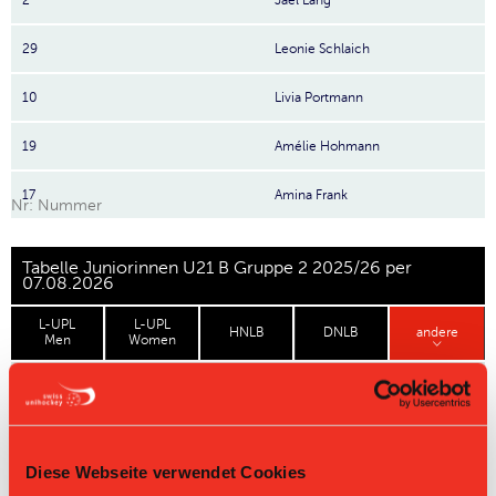
2
Jael Lang
29
Leonie Schlaich
10
Livia Portmann
19
Amélie Hohmann
17
Amina Frank
Nr: Nummer
Tabelle Juniorinnen U21 B Gruppe 2 2025/26 per
07.08.2026
L-UPL
L-UPL
HNLB
DNLB
andere
Men
Women
Rg.
Team
Sp
TD
PQ
P
Master Round
Diese Webseite verwendet Cookies
Challenge Round