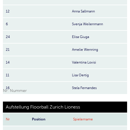
12
Anna Sallmann
6
Svenja Weilenmann
24
Elisa Giuga
21
Amelie Wenning
14
Valentina Lovisi
11
Lisa Oertig
16
Stela Fernandes
Nr: Nummer
Aufstellung Floorball Zurich Lioness
Nr
Position
Spielername