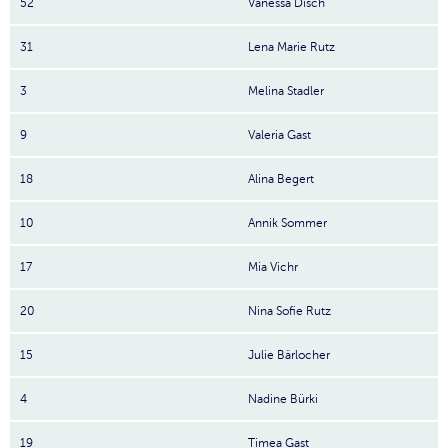
52
Vanessa Disch
31
Lena Marie Rutz
3
Melina Stadler
9
Valeria Gast
18
Alina Begert
10
Annik Sommer
17
Mia Vichr
20
Nina Sofie Rutz
15
Julie Bärlocher
4
Nadine Bürki
19
Timea Gast