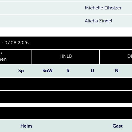
Michelle Eiholzer
Alicha Zindel
er 07.08.2026
PL
HNLB
D
en
Sp
SoW
S
U
N
Heim
Gast