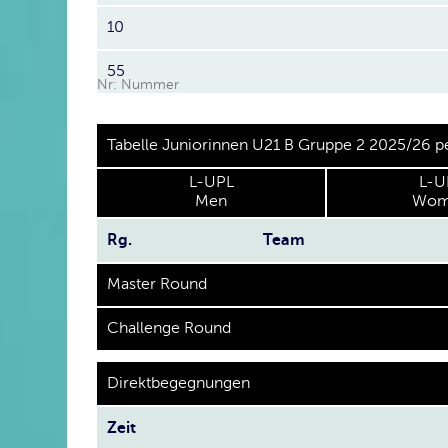
10
55
Nr: Nummer
Tabelle Juniorinnen U21 B Gruppe 2 2025/26 p
L-UPL
L-U
Men
Wom
Rg.
Team
Master Round
Challenge Round
Direktbegegnungen
Zeit