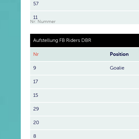
57
11
Nr: Nummer
Aufstellung FB Riders DBR
Nr
Position
9
Goalie
17
15
29
20
8