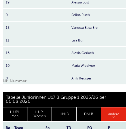
19
Alessia Jost
9
Selina Ruch
18
Vanessa Elisa Erb
11
Lisa Burri
16
Alexia Gerlach
10
Maria Wiedmer
8
Anik Reusser
Nr: Nummer
Tabelle Juniorinnen U17 B Gruppe 1 2025/26 per
06.08.2026
L-UPL
L-UPL
HNLB
DNLB
andere
Men
Women
Rg.
Team
Sp
TD
PQ
P