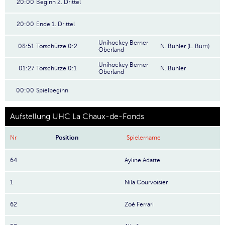
20:00
Beginn 2. Drittel
20:00
Ende 1. Drittel
Unihockey Berner
08:51
Torschütze 0:2
N. Bühler (L. Burri)
Oberland
Unihockey Berner
01:27
Torschütze 0:1
N. Bühler
Oberland
00:00
Spielbeginn
Aufstellung UHC La Chaux-de-Fonds
Nr
Position
Spielername
64
Ayline Adatte
1
Nila Courvoisier
62
Zoé Ferrari