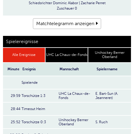
Schiedsrichter
Dominic Alabor | Zacharie Perret
Zuschauer
0
Matchtelegramm anzeigen
Spielereignisse
Unihockey Berner
Alle Ereignisse
UHC La Chaux-de-Fonds
Oberland
Minute
Ereignis
Mannschaft
Spielername
Spielende
UHC La Chaux-de-
E. Bart-Sun (A.
29:59
Torschütze 1:3
Fonds
Jeanneret)
28:44
Timeout Heim
Unihockey Berner
25:52
Torschütze 0:3
S. Ruch
Oberland