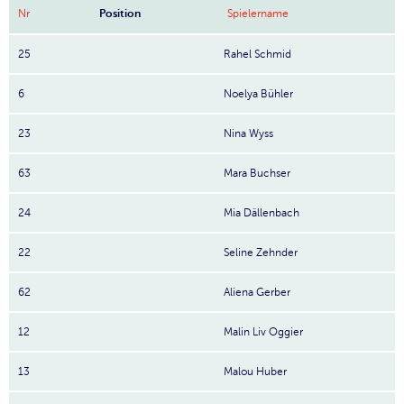
Nr
Position
Spielername
25
Rahel Schmid
6
Noelya Bühler
23
Nina Wyss
63
Mara Buchser
24
Mia Dällenbach
22
Seline Zehnder
62
Aliena Gerber
12
Malin Liv Oggier
13
Malou Huber