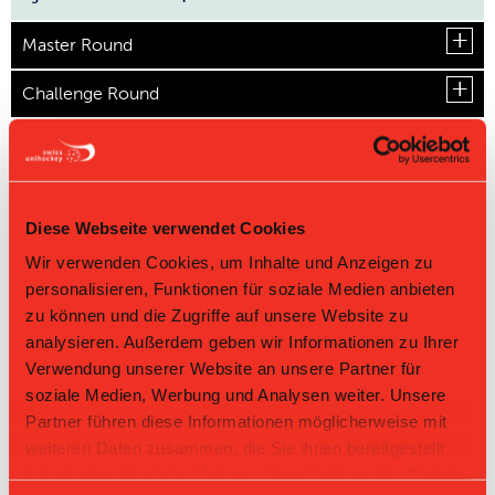
Master Round
Challenge Round
Direktbegegnungen
Zeit
Heim
Gast
Resultat
Diese Webseite verwendet Cookies
Unihockey
UHC La Chaux-de-
14.09.2025 13:35
Berner
1:3
Wir verwenden Cookies, um Inhalte und Anzeigen zu
Fonds
Oberland III
personalisieren, Funktionen für soziale Medien anbieten
UHC La
Unihockey Berner
24.11.2024 14:30
Chaux-de-
9:0
zu können und die Zugriffe auf unsere Website zu
Oberland III
Fonds
analysieren. Außerdem geben wir Informationen zu Ihrer
Unihockey
UHC La Chaux-de-
Verwendung unserer Website an unsere Partner für
03.12.2023 09:00
Berner
1:4
Fonds
Oberland III
soziale Medien, Werbung und Analysen weiter. Unsere
Partner führen diese Informationen möglicherweise mit
weiteren Daten zusammen, die Sie ihnen bereitgestellt
haben oder die sie im Rahmen Ihrer Nutzung der Dienste