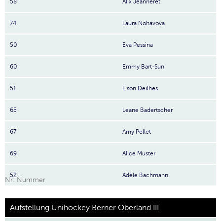
58
Alix Jeanneret
74
Laura Nohavova
50
Eva Pessina
60
Emmy Bart-Sun
51
Lison Deilhes
65
Leane Badertscher
67
Amy Pellet
69
Alice Muster
52
Adèle Bachmann
Nr: Nummer
Aufstellung Unihockey Berner Oberland III