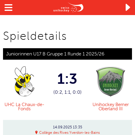

Spieldetails
Juniorinnen U17 B Gruppe 1 Runde 1 2025/26
1:3
(0:2, 1:1, 0:0)
UHC La Chaux-de-
Unihockey Berner
Fonds
Oberland III
14.09.2025
13:35
Collège des Rives Yverdon-les-Bains