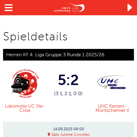

Spieldetails
Herren KF 4. Liga Gruppe 3 Runde 1 2025/26
5:2
(3:1, 2:1, 0:0)
Lokomotiv UC Ste-
UHC Kerzers-
Croix
Müntschemier II
14.09.2025
09:00
Salle Juliette Corcelles