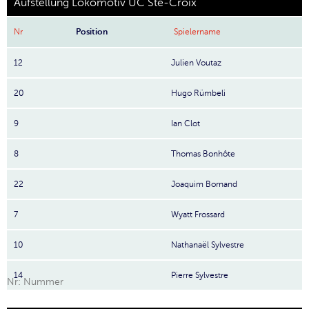
Aufstellung Lokomotiv UC Ste-Croix
Nr
Position
Spielername
12
Julien Voutaz
20
Hugo Rümbeli
9
Ian Clot
8
Thomas Bonhôte
22
Joaquim Bornand
7
Wyatt Frossard
10
Nathanaël Sylvestre
14
Pierre Sylvestre
Nr: Nummer