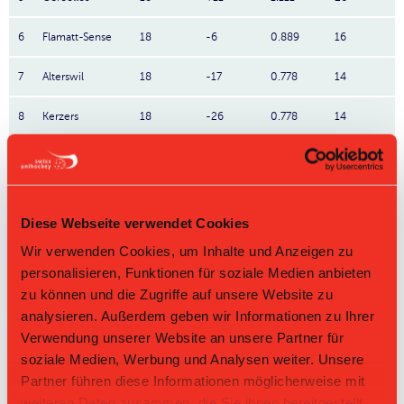
6
Flamatt-Sense
18
-6
0.889
16
7
Alterswil
18
-17
0.778
14
8
Kerzers
18
-26
0.778
14
La Chaux-de-
9
18
-21
0.722
13
Fonds
10
Le Locle
18
-43
0.278
5
Diese Webseite verwendet Cookies
Direktbegegnungen
Wir verwenden Cookies, um Inhalte und Anzeigen zu
personalisieren, Funktionen für soziale Medien anbieten
Zeit
Heim
Gast
Resultat
zu können und die Zugriffe auf unsere Website zu
analysieren. Außerdem geben wir Informationen zu Ihrer
UHC Kerzers-
Lokomotiv
18.01.2026 10:50
5:4
Müntschemier II
UC Ste-Croix
Verwendung unserer Website an unsere Partner für
UHC
soziale Medien, Werbung und Analysen weiter. Unsere
Lokomotiv UC Ste-
Kerzers-
14.09.2025 09:00
5:2
Croix
Müntschemi
Partner führen diese Informationen möglicherweise mit
er II
weiteren Daten zusammen, die Sie ihnen bereitgestellt