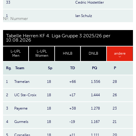
33
Cedric Hostettler
1
Ian Schulz
Nr: Nummer
Tabelle Herren KF 4. Liga Gruppe 3 2025/26 per
10.08.2026
L-UPL
L-UPL
HNLB
DNLB
andere
Men
Women
Rg.
Team
Sp
TD
PQ
P
1
Tramelan
18
+66
1.556
28
2
UC Ste-Croix
18
+17
1.444
26
3
Payerne
18
+38
1.278
23
4
Gurmels
18
-19
1.167
21
5
Corcelles
18
+11
1.111
20