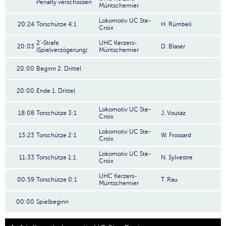
Penalty verschossen
Müntschemier
Lokomotiv UC Ste-
20:24
Torschütze 4:1
H. Rümbeli
Croix
2'-Strafe
UHC Kerzers-
20:03
D. Blaser
(Spielverzögerung)
Müntschemier
20:00
Beginn 2. Drittel
20:00
Ende 1. Drittel
Lokomotiv UC Ste-
18:08
Torschütze 3:1
J. Voutaz
Croix
Lokomotiv UC Ste-
13:23
Torschütze 2:1
W. Frossard
Croix
Lokomotiv UC Ste-
11:33
Torschütze 1:1
N. Sylvestre
Croix
UHC Kerzers-
00:59
Torschütze 0:1
T. Rau
Müntschemier
00:00
Spielbeginn