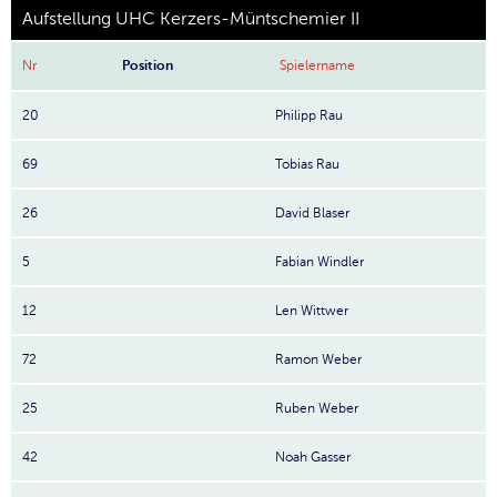
Aufstellung UHC Kerzers-Müntschemier II
Nr
Position
Spielername
20
Philipp Rau
69
Tobias Rau
26
David Blaser
5
Fabian Windler
12
Len Wittwer
72
Ramon Weber
25
Ruben Weber
42
Noah Gasser