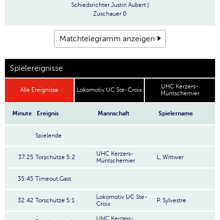
Schiedsrichter
Justin Aubert |
Zuschauer
0
Matchtelegramm anzeigen
Spielereignisse
UHC Kerzers-
Alle Ereignisse
Lokomotiv UC Ste-Croix
Müntschemier
Minute
Ereignis
Mannschaft
Spielername
Spielende
UHC Kerzers-
37:25
Torschütze 5:2
L. Wittwer
Müntschemier
35:45
Timeout Gast
Lokomotiv UC Ste-
32:42
Torschütze 5:1
P. Sylvestre
Croix
UHC Kerzers-