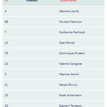
Nr
Position
Spielername
4
Maxime Liechti
66
Nicolas Francisco
7
Guillaume Pachoud
12
Gael Perrod
79
Dominique Prudent
22
Valentin Gorgerat
3
Maxime Jomini
11
Alessio Riccio
10
Noah Ackermann
19
Damien Terrapon