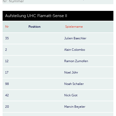
Nr: Nummer
Aufstellung UHC Flamatt-Sense II
Nr
Position
Spielername
35
Julien Baechler
2
Alain Colombo
12
Ramon Zumofen
17
Noel Jöhr
98
Noah Schaller
42
Nick Giot
20
Marvin Beyeler