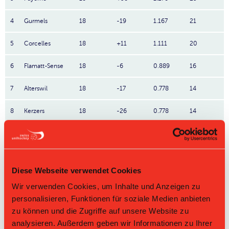
4
Gurmels
18
-19
1.167
21
5
Corcelles
18
+11
1.111
20
6
Flamatt-Sense
18
-6
0.889
16
7
Alterswil
18
-17
0.778
14
8
Kerzers
18
-26
0.778
14
La Chaux-de-
9
18
-21
0.722
13
Fonds
10
Le Locle
18
-43
0.278
5
Diese Webseite verwendet Cookies
Direktbegegnungen
Wir verwenden Cookies, um Inhalte und Anzeigen zu
personalisieren, Funktionen für soziale Medien anbieten
Zeit
Heim
Gast
Resultat
zu können und die Zugriffe auf unsere Website zu
analysieren. Außerdem geben wir Informationen zu Ihrer
UHC Flamatt-Sense
Unihockey
29.03.2026 12:40
8:6