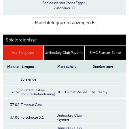
Schiedsrichter
Jonas Egger |
Zuschauer
33
Matchtelegramm anzeigen
Spielereignisse
Alle Ereignisse
Unihockey Club Payerne
UHC Flamatt-Sense
Minute
Ereignis
Mannschaft
Spielername
Spielende
2'-Strafe (Aktive
37:57
UHC Flamatt-Sense
M. Raemy
Torhüterbehinderung)
37:00
Timeout Gast
Unihockey Club
37:00
Torschütze 5:1
Payerne
Unihockey Club