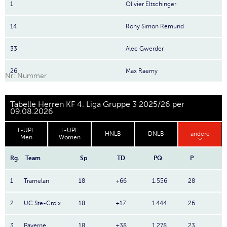
1
Olivier Eltschinger
14
Rony Simon Remund
33
Alec Gwerder
26
Max Raemy
Nr: Nummer
Tabelle Herren KF 4. Liga Gruppe 3 2025/26 per
09.08.2026
L-UPL
L-UPL
HNLB
DNLB
andere
Men
Women
Rg.
Team
Sp
TD
PQ
P
1
Tramelan
18
+66
1.556
28
2
UC Ste-Croix
18
+17
1.444
26
3
Payerne
18
+38
1.278
23