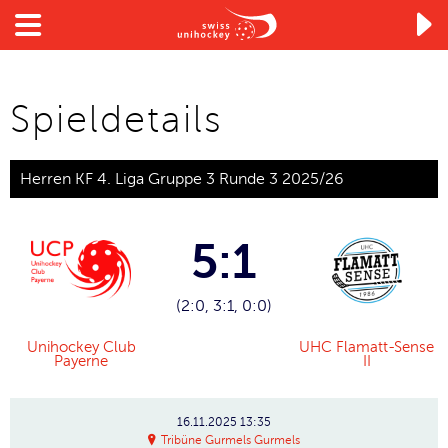

Spieldetails
Herren KF 4. Liga Gruppe 3 Runde 3 2025/26
5:1
(2:0, 3:1, 0:0)
Unihockey Club
UHC Flamatt-Sense
Payerne
II
16.11.2025
13:35
Tribüne Gurmels Gurmels