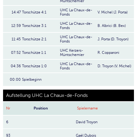
Müntschemier
UHC La Chaux-de-
14:47
Torschütze 4:1
V. Michel (J. Porta)
Fonds
UHC La Chaux-de-
12:59
Torschütze 3:1
B. Albrici (B. Bex)
Fonds
UHC La Chaux-de-
11:45
Torschütze 2:1
J. Porta (D. Troyon)
Fonds
UHC Kerzers-
07:52
Torschütze 1:1
R. Copparoni
Müntschemier
UHC La Chaux-de-
04:36
Torschütze 1:0
D. Troyon (V. Michel)
Fonds
00:00
Spielbeginn
Aufstellung UHC La Chaux-de-Fonds
Nr
Position
Spielername
6
David Troyon
93
Gaël Dubois