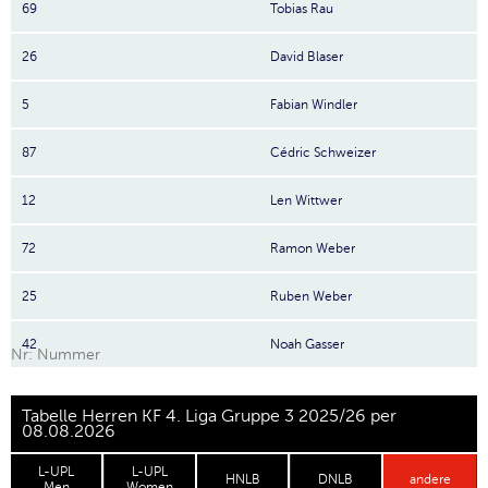
69
Tobias Rau
26
David Blaser
5
Fabian Windler
87
Cédric Schweizer
12
Len Wittwer
72
Ramon Weber
25
Ruben Weber
42
Noah Gasser
Nr: Nummer
Tabelle Herren KF 4. Liga Gruppe 3 2025/26 per
08.08.2026
L-UPL
L-UPL
HNLB
DNLB
andere
Men
Women