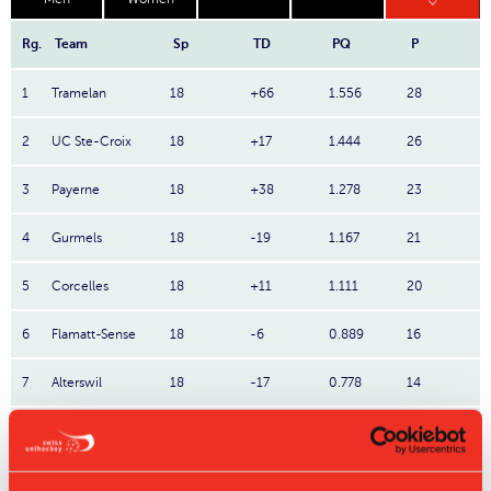
Rg.
Team
Sp
TD
PQ
P
1
Tramelan
18
+66
1.556
28
2
UC Ste-Croix
18
+17
1.444
26
3
Payerne
18
+38
1.278
23
4
Gurmels
18
-19
1.167
21
5
Corcelles
18
+11
1.111
20
6
Flamatt-Sense
18
-6
0.889
16
7
Alterswil
18
-17
0.778
14
8
Kerzers
18
-26
0.778
14
La Chaux-de-
9
18
-21
0.722
13
Fonds