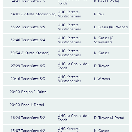
34:41
Torschütze 7:5
B. Bex (J. Porta)
Fonds
UHC Kerzers-
34:01
2'-Strafe (Stockschlag)
P. Rau
Müntschemier
UHC Kerzers-
33:22
Torschütze 6:5
D. Blaser (Ru. Weber)
Müntschemier
UHC Kerzers-
N. Gasser (C.
32:46
Torschütze 6:4
Müntschemier
Schweizer)
UHC Kerzers-
30:34
2'-Strafe (Stossen)
N. Gasser
Müntschemier
UHC La Chaux-de-
27:29
Torschütze 6:3
D. Troyon
Fonds
UHC Kerzers-
20:16
Torschütze 5:3
L. Wittwer
Müntschemier
20:00
Beginn 2. Drittel
20:00
Ende 1. Drittel
UHC La Chaux-de-
16:24
Torschütze 5:2
D. Troyon (J. Porta)
Fonds
UHC Kerzers-
15:07
Torschütze 4:2
N. Gasser