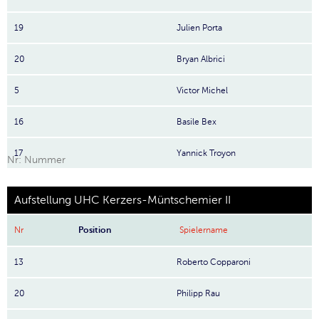
19
Julien Porta
20
Bryan Albrici
5
Victor Michel
16
Basile Bex
17
Yannick Troyon
Nr: Nummer
Aufstellung UHC Kerzers-Müntschemier II
Nr
Position
Spielername
13
Roberto Copparoni
20
Philipp Rau