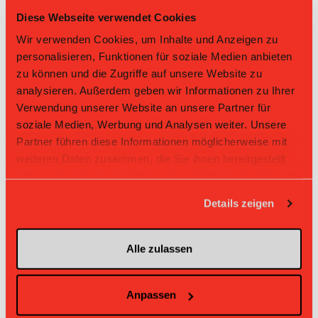
Diese Webseite verwendet Cookies
10
Le Locle
18
-43
0.278
5
Wir verwenden Cookies, um Inhalte und Anzeigen zu
personalisieren, Funktionen für soziale Medien anbieten
Direktbegegnungen
zu können und die Zugriffe auf unsere Website zu
analysieren. Außerdem geben wir Informationen zu Ihrer
Zeit
Heim
Gast
Resultat
Verwendung unserer Website an unsere Partner für
UHC
soziale Medien, Werbung und Analysen weiter. Unsere
UHC La Chaux-de-
Kerzers-
08.03.2026 09:55
7:5
Fonds
Müntschemi
Partner führen diese Informationen möglicherweise mit
er II
weiteren Daten zusammen, die Sie ihnen bereitgestellt
UHC La
UHC Kerzers-
12.10.2025 16:20
Chaux-de-
5:6
haben oder die sie im Rahmen Ihrer Nutzung der Dienste
Müntschemier II
Fonds
gesammelt haben.
Details zeigen
UHC
UHC La Chaux-de-
Kerzers-
24.03.2024 12:40
6:9
Fonds
Müntschemi
er II
Alle zulassen
UHC La
UHC Kerzers-
03.12.2023 12:40
Chaux-de-
5:8
Müntschemier II
Fonds
UHC La
Anpassen
UHC Kerzers-
19.03.2023 12:40
Chaux-de-
5:0
Müntschemier II
Fonds