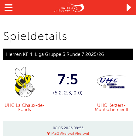

Spieldetails
Herren KF 4. Liga Gruppe 3 Runde 7 2025/26
7:5
(5:2, 2:3, 0:0)
UHC La Chaux-de-
UHC Kerzers-
Fonds
Müntschemier II
08.03.2026
09:55
MZG Alterswil Alterswil