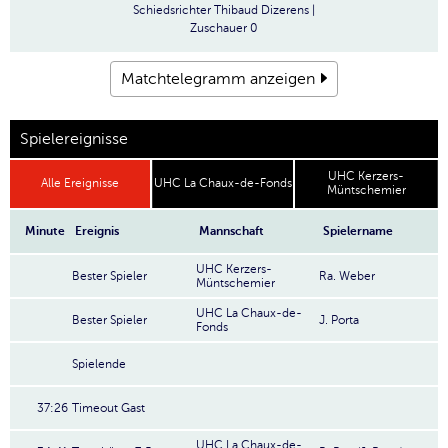
Schiedsrichter
Thibaud Dizerens |
Zuschauer
0
Matchtelegramm anzeigen
Spielereignisse
UHC Kerzers-
Alle Ereignisse
UHC La Chaux-de-Fonds
Müntschemier
Minute
Ereignis
Mannschaft
Spielername
UHC Kerzers-
Bester Spieler
Ra. Weber
Müntschemier
UHC La Chaux-de-
Bester Spieler
J. Porta
Fonds
Spielende
37:26
Timeout Gast
UHC La Chaux-de-