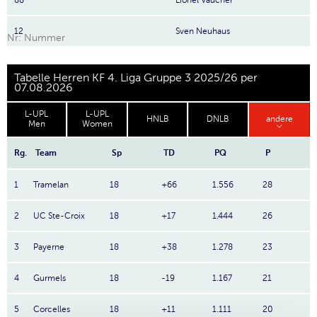
88
Lionel Vaucher
12
Sven Neuhaus
Nr: Nummer
Tabelle Herren KF 4. Liga Gruppe 3 2025/26 per
07.08.2026
L-UPL
L-UPL
HNLB
DNLB
andere
Men
Women
Rg.
Team
Sp
TD
PQ
P
1
Tramelan
18
+66
1.556
28
2
UC Ste-Croix
18
+17
1.444
26
3
Payerne
18
+38
1.278
23
4
Gurmels
18
-19
1.167
21
5
Corcelles
18
+11
1.111
20