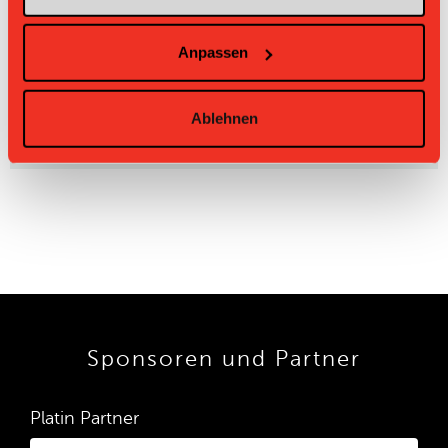
UHC
Kerzers-
09.03.2025 09:00
Alterswil-St. Antoni II
8:3
Müntschemi
er II
Anpassen
UHC Kerzers-
Alterswil-St.
03.11.2024 17:15
7:6
Müntschemier II
Antoni II
UHC
Ablehnen
Kerzers-
03.03.2024 13:35
Alterswil-St. Antoni II
7:4
Müntschemi
er II
Sponsoren und Partner
Platin Partner