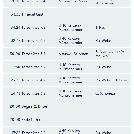
38:12
Torschütze 7:4
Alterswil-St. Antoni
Wohlhauser)
34:32
Timeout Gast
UHC Kerzers-
34:29
Torschütze 7:3
T. Rau
Müntschemier
UHC Kerzers-
32:47
Torschütze 6:3
Ru. Weber
Müntschemier
R. Nussbaumer (A.
30:00
Torschütze 5:3
Alterswil-St. Antoni
Meuwly)
UHC Kerzers-
29:30
Torschütze 5:2
Ru. Weber
Müntschemier
UHC Kerzers-
25:36
Torschütze 4:2
Ru. Weber (N. Gasser)
Müntschemier
UHC Kerzers-
24:41
Torschütze 3:2
C. Schweizer
Müntschemier
20:00
Beginn 2. Drittel
20:00
Ende 1. Drittel
UHC Kerzers-
17:22
Torschütze 2:2
Ru. Weber