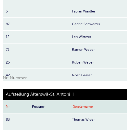
5
Fabian Windler
87
Cédric Schweizer
12
Len Wittwer
72
Ramon Weber
25
Ruben Weber
42
Noah Gasser
Nr: Nummer
Aufstellung Alterswil-St. Antoni II
Nr
Position
Spielername
83
Thomas Wider