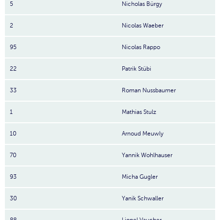
5
Nicholas Bürgy
2
Nicolas Waeber
95
Nicolas Rappo
22
Patrik Stübi
33
Roman Nussbaumer
1
Mathias Stulz
10
Arnoud Meuwly
70
Yannik Wohlhauser
93
Micha Gugler
30
Yanik Schwaller