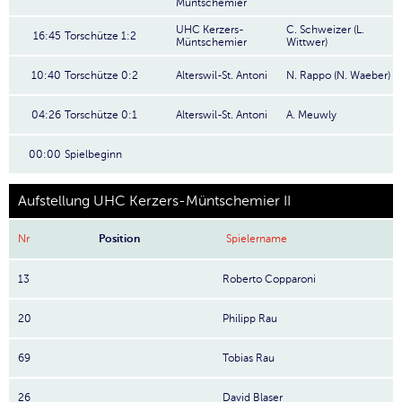
Müntschemier
UHC Kerzers-
C. Schweizer (L.
16:45
Torschütze 1:2
Müntschemier
Wittwer)
10:40
Torschütze 0:2
Alterswil-St. Antoni
N. Rappo (N. Waeber)
04:26
Torschütze 0:1
Alterswil-St. Antoni
A. Meuwly
00:00
Spielbeginn
Aufstellung UHC Kerzers-Müntschemier II
Nr
Position
Spielername
13
Roberto Copparoni
20
Philipp Rau
69
Tobias Rau
26
David Blaser