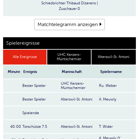
Schiedsrichter
Thibaud Dizerens |
Zuschauer
0
Matchtelegramm anzeigen
Spielereignisse
UHC Kerzers-
Alle Ereignisse
Alterswil-St. Antoni
Müntschemier
Minute
Ereignis
Mannschaft
Spielername
UHC Kerzers-
Bester Spieler
Ru. Weber
Müntschemier
Bester Spieler
Alterswil-St. Antoni
A. Meuwly
Spielende
40:00
Torschütze 7:5
Alterswil-St. Antoni
T. Wider
A. Meuwly (Y.