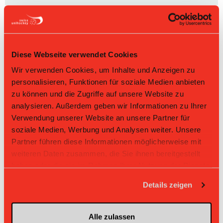
6
Flamatt-Sense
18
-6
0.889
16
7
Alterswil
18
-17
0.778
14
Diese Webseite verwendet Cookies
8
Kerzers
18
-26
0.778
14
Wir verwenden Cookies, um Inhalte und Anzeigen zu
La Chaux-de-
personalisieren, Funktionen für soziale Medien anbieten
9
18
-21
0.722
13
Fonds
zu können und die Zugriffe auf unsere Website zu
10
Le Locle
18
-43
0.278
5
analysieren. Außerdem geben wir Informationen zu Ihrer
Verwendung unserer Website an unsere Partner für
soziale Medien, Werbung und Analysen weiter. Unsere
Direktbegegnungen
Partner führen diese Informationen möglicherweise mit
Zeit
Heim
Gast
Resultat
weiteren Daten zusammen, die Sie ihnen bereitgestellt
haben oder die sie im Rahmen Ihrer Nutzung der Dienste
UHC Kerzers-
Alterswil-St.
08.03.2026 11:45
7:5
gesammelt haben.
Müntschemier II
Antoni II
Details zeigen
UHC
Kerzers-
12.10.2025 14:30
Alterswil-St. Antoni II
3:4
Müntschemi
er II
Alle zulassen