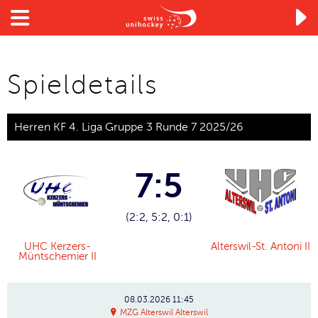

Spieldetails
Herren KF 4. Liga Gruppe 3 Runde 7 2025/26
7:5
(2:2, 5:2, 0:1)
UHC Kerzers-
Alterswil-St. Antoni II
Müntschemier II
08.03.2026
11:45
MZG Alterswil Alterswil