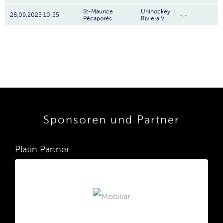
St-Maurice
Unihockey
28.09.2025 10:55
-:-
Pécaporés
Riviera V
Sponsoren und Partner
Platin Partner