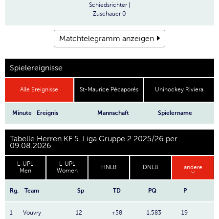
Schiedsrichter
|
Zuschauer
0
Matchtelegramm anzeigen
Spielereignisse
Alle Ereignisse
St-Maurice Pécaporés
Unihockey Riviera
Minute
Ereignis
Mannschaft
Spielername
Tabelle Herren KF 5. Liga Gruppe 2 2025/26 per
09.08.2026
L-UPL
L-UPL
HNLB
DNLB
andere
Men
Women
Rg.
Team
Sp
TD
PQ
P
1
Vouvry
12
+58
1.583
19