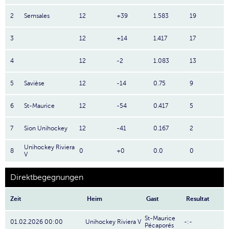
2
Semsales
12
+39
1.583
19
3
12
+14
1.417
17
4
12
-2
1.083
13
5
Savièse
12
-14
0.75
9
6
St-Maurice
12
-54
0.417
5
7
Sion Unihockey
12
-41
0.167
2
Unihockey Riviera
8
0
+0
0.0
0
V
Direktbegegnungen
Zeit
Heim
Gast
Resultat
St-Maurice
01.02.2026 00:00
Unihockey Riviera V
-:-
Pécaporés