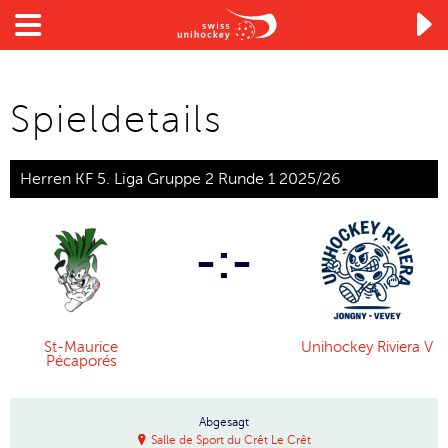

Spieldetails
Herren KF 5. Liga Gruppe 2 Runde 1 2025/26
-:-
St-Maurice
Unihockey Riviera V
Pécaporés
Abgesagt
Salle de Sport du Crêt Le Crêt