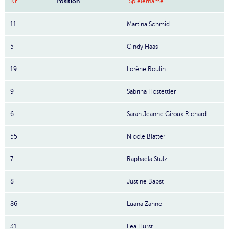
Nr
Position
Spielername
11
Martina Schmid
5
Cindy Haas
19
Lorène Roulin
9
Sabrina Hostettler
6
Sarah Jeanne Giroux Richard
55
Nicole Blatter
7
Raphaela Stulz
8
Justine Bapst
86
Luana Zahno
31
Lea Hürst