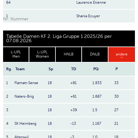
64
Laurence Etienne
1
Shania Ecuyer
Nr: Nummer
Tabelle Damen KF 2. Liga Gruppe 1 2025/26 per
07.08.2026
L-UPL
L-UPL
HNLB
DNLB
andere
Men
Women
Rg.
Team
Sp
TD
PQ
P
1
Flamatt-Sense
18
+81
1.833
33
2
Naters-Brig
18
+61
1.667
30
3
18
+39
1.5
27
4
SK Heimberg
18
-13
1.167
21
5
Alterswil
18
-3
1.0
18