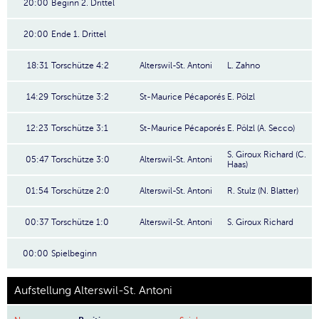
20:00
Beginn 2. Drittel
20:00
Ende 1. Drittel
18:31
Torschütze 4:2
Alterswil-St. Antoni
L. Zahno
14:29
Torschütze 3:2
St-Maurice Pécaporés
E. Pölzl
12:23
Torschütze 3:1
St-Maurice Pécaporés
E. Pölzl (A. Secco)
S. Giroux Richard (C.
05:47
Torschütze 3:0
Alterswil-St. Antoni
Haas)
01:54
Torschütze 2:0
Alterswil-St. Antoni
R. Stulz (N. Blatter)
00:37
Torschütze 1:0
Alterswil-St. Antoni
S. Giroux Richard
00:00
Spielbeginn
Aufstellung Alterswil-St. Antoni