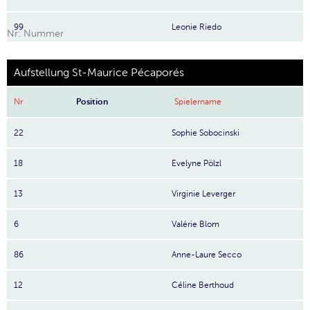
99
Leonie Riedo
Nr: Nummer
Aufstellung St-Maurice Pécaporés
Nr
Position
Spielername
22
Sophie Sobocinski
18
Evelyne Pölzl
13
Virginie Leverger
6
Valérie Blom
86
Anne-Laure Secco
12
Céline Berthoud