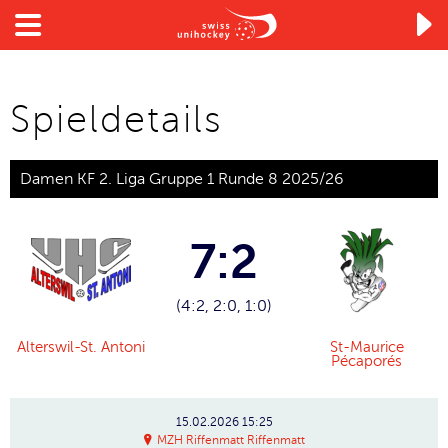

Spieldetails
Damen KF 2. Liga Gruppe 1 Runde 8 2025/26
7:2
(4:2, 2:0, 1:0)
Alterswil-St. Antoni
St-Maurice
Pécaporés
15.02.2026
15:25
MZH Riffenmatt Riffenmatt