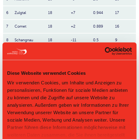
6
Zulgtal
18
+7
0.944
17
7
Comet
18
+2
0.889
16
8
Schangnau
18
-11
0.5
9
9
Guggisberg
18
-28
0.5
9
10
St-Maurice
18
-135
0.0
0
Diese Webseite verwendet Cookies
Wir verwenden Cookies, um Inhalte und Anzeigen zu
Direktbegegnungen
personalisieren, Funktionen für soziale Medien anbieten
Zeit
Heim
Gast
Resultat
zu können und die Zugriffe auf unsere Website zu
analysieren. Außerdem geben wir Informationen zu Ihrer
St-Maurice
15.02.2026 15:25
Alterswil-St. Antoni
7:2
Verwendung unserer Website an unsere Partner für
Pécaporés
soziale Medien, Werbung und Analysen weiter. Unsere
St-Maurice
Alterswil-St.
26.10.2025 10:50
1:3
Pécaporés
Antoni
Partner führen diese Informationen möglicherweise mit
weiteren Daten zusammen, die Sie ihnen bereitgestellt