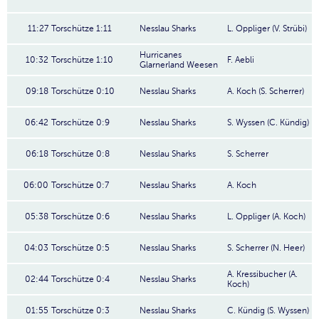
11:27
Torschütze 1:11
Nesslau Sharks
L. Oppliger (V. Strübi)
Hurricanes
10:32
Torschütze 1:10
F. Aebli
Glarnerland Weesen
09:18
Torschütze 0:10
Nesslau Sharks
A. Koch (S. Scherrer)
06:42
Torschütze 0:9
Nesslau Sharks
S. Wyssen (C. Kündig)
06:18
Torschütze 0:8
Nesslau Sharks
S. Scherrer
06:00
Torschütze 0:7
Nesslau Sharks
A. Koch
05:38
Torschütze 0:6
Nesslau Sharks
L. Oppliger (A. Koch)
04:03
Torschütze 0:5
Nesslau Sharks
S. Scherrer (N. Heer)
A. Kressibucher (A.
02:44
Torschütze 0:4
Nesslau Sharks
Koch)
01:55
Torschütze 0:3
Nesslau Sharks
C. Kündig (S. Wyssen)