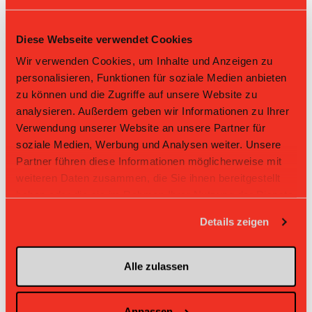
2
Red Lions
16
+84
1.625
26
Diese Webseite verwendet Cookies
3
Valendas
16
-7
1.0
16
Wir verwenden Cookies, um Inhalte und Anzeigen zu
personalisieren, Funktionen für soziale Medien anbieten
Red Devils March-
4
16
-18
1.0
16
Höfe II
zu können und die Zugriffe auf unsere Website zu
analysieren. Außerdem geben wir Informationen zu Ihrer
5
Black Barons
16
-44
0.75
12
Verwendung unserer Website an unsere Partner für
soziale Medien, Werbung und Analysen weiter. Unsere
6
Glarnerland
16
-70
0.75
12
Partner führen diese Informationen möglicherweise mit
7
Kreuzlingen
16
-104
0.125
2
weiteren Daten zusammen, die Sie ihnen bereitgestellt
haben oder die sie im Rahmen Ihrer Nutzung der Dienste
gesammelt haben.
Direktbegegnungen
Details zeigen
Zeit
Heim
Gast
Resultat
Alle zulassen
Hurricanes
Nesslau
19.04.2026 11:50
1:15
Glarnerland Weesen
Sharks II
Hurricanes
08.02.2026 13:40
Nesslau Sharks II
Glarnerland
20:3
Anpassen