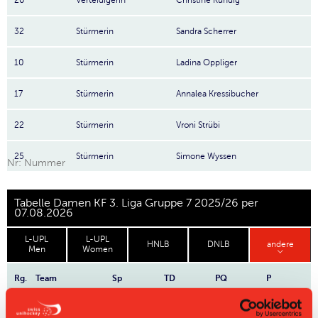
20
Verteidigerin
Christine Kündig
32
Stürmerin
Sandra Scherrer
10
Stürmerin
Ladina Oppliger
17
Stürmerin
Annalea Kressibucher
22
Stürmerin
Vroni Strübi
25
Stürmerin
Simone Wyssen
Nr: Nummer
Tabelle Damen KF 3. Liga Gruppe 7 2025/26 per
07.08.2026
L-UPL
L-UPL
HNLB
DNLB
andere
Men
Women
Rg.
Team
Sp
TD
PQ
P
1
Nesslau Sharks
16
+159
1.75
28