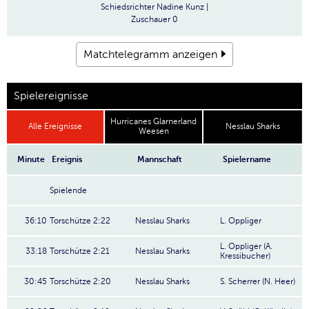
Schiedsrichter
Nadine Kunz |
Zuschauer
0
Matchtelegramm anzeigen
Spielereignisse
Hurricanes Glarnerland
Alle Ereignisse
Nesslau Sharks
Weesen
Minute
Ereignis
Mannschaft
Spielername
Spielende
36:10
Torschütze 2:22
Nesslau Sharks
L. Oppliger
L. Oppliger (A.
33:18
Torschütze 2:21
Nesslau Sharks
Kressibucher)
30:45
Torschütze 2:20
Nesslau Sharks
S. Scherrer (N. Heer)