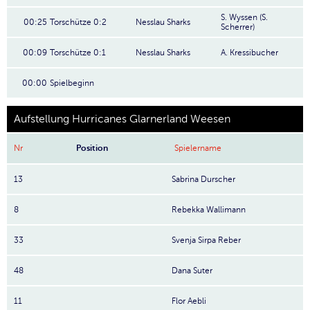
S. Wyssen (S.
00:25
Torschütze 0:2
Nesslau Sharks
Scherrer)
00:09
Torschütze 0:1
Nesslau Sharks
A. Kressibucher
00:00
Spielbeginn
Aufstellung Hurricanes Glarnerland Weesen
Nr
Position
Spielername
13
Sabrina Durscher
8
Rebekka Wallimann
33
Svenja Sirpa Reber
48
Dana Suter
11
Flor Aebli