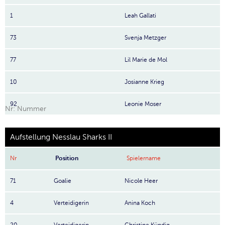
1
Leah Gallati
73
Svenja Metzger
77
Lil Marie de Mol
10
Josianne Krieg
92
Leonie Moser
Nr: Nummer
Aufstellung Nesslau Sharks II
Nr
Position
Spielername
71
Goalie
Nicole Heer
4
Verteidigerin
Anina Koch