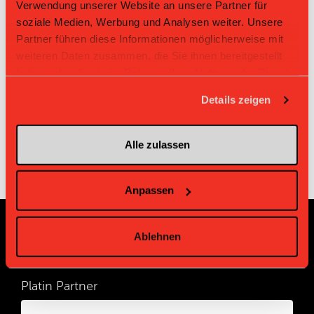
Verwendung unserer Website an unsere Partner für
soziale Medien, Werbung und Analysen weiter. Unsere
Zeit
Heim
Gast
Resultat
Partner führen diese Informationen möglicherweise mit
UHC Zimmerberg
Red Devils
weiteren Daten zusammen, die Sie ihnen bereitgestellt
08.02.2026 13:35
6:6
Hawks
March-Höfe
haben oder die sie im Rahmen Ihrer Nutzung der Dienste
UHC
gesammelt haben.
Red Devils March-
02.11.2025 11:45
Zimmerberg
4:4
Höfe
Details zeigen
Hawks
Alle zulassen
Anpassen
Ablehnen
Sponsoren und Partner
Platin Partner