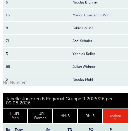
6
Nicolas Brunner
16
Marlon Constantin Mohr
8
Fabio Hauser
71
Joel Schuler
3
Yannick Keller
68
Julian Widmer
5
Nicolas Mühl
Nr: Nummer
Tabelle Junioren B Regional Gruppe 9 2025/26 per
09.08.2026
L-UPL
L-UPL
HNLB
DNLB
andere
Men
Women
Rg.
Team
Sp
TD
PQ
P