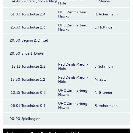
34:47
2'-Strafe (Stockschlag)
D. Steiner
Höfe
UHC Zimmerberg
31:03
Torschütze 2:4
R. Achermann
Hawks
UHC Zimmerberg
23:33
Torschütze 2:3
L. Hottinger
Hawks
20:00
Beginn 2. Drittel
20:00
Ende 1. Drittel
Red Devils March-
18:11
Torschütze 2:2
J. Schmidlin
Höfe
Red Devils March-
13:30
Torschütze 1:2
M. Zett
Höfe
UHC Zimmerberg
10:15
Torschütze 0:2
N. Brunner
Hawks
UHC Zimmerberg
06:01
Torschütze 0:1
R. Achermann
Hawks
00:00
Spielbeginn