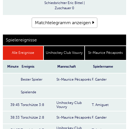
Schiedsrichter
Eric Bittel |
Zuschauer
0
Matchtelegramm anzeigen
Spielereignisse
Alle Ereignisse
Unihockey Club Vouvry
St-Maurice Pécaporés
Minute
Ereignis
Mannschaft
Spielername
Bester Spieler
St-Maurice Pécaporés
F. Gander
Spielende
Unihockey Club
39:45
Torschütze 3:8
T. Amiguet
Vouvry
38:33
Torschütze 2:8
St-Maurice Pécaporés
F. Gander
Unihockey Club