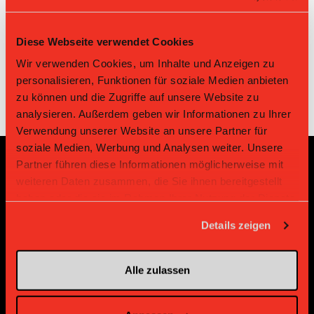
21.09.2024 09:55
14:1
Pécaporés
Club Vouvry
Unihockey Club
St-Maurice
25.11.2023 15:25
1:19
Vouvry
Pécaporés
Diese Webseite verwendet Cookies
Wir verwenden Cookies, um Inhalte und Anzeigen zu
personalisieren, Funktionen für soziale Medien anbieten
zu können und die Zugriffe auf unsere Website zu
analysieren. Außerdem geben wir Informationen zu Ihrer
Verwendung unserer Website an unsere Partner für
soziale Medien, Werbung und Analysen weiter. Unsere
Partner führen diese Informationen möglicherweise mit
Sponsoren und Partner
weiteren Daten zusammen, die Sie ihnen bereitgestellt
haben oder die sie im Rahmen Ihrer Nutzung der Dienste
gesammelt haben.
Platin Partner
Details zeigen
Alle zulassen