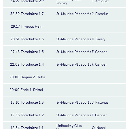
34:27
Torschütze 2:7
T. Amiguet
Vouvry
32:39
Torschütze 1:7
St-Maurice Pécaporés
J. Pistorius
29:17
Timeout Heim
28:51
Torschütze 1:6
St-Maurice Pécaporés
K. Savary
27:48
Torschütze 1:5
St-Maurice Pécaporés
F. Gander
22:02
Torschütze 1:4
St-Maurice Pécaporés
F. Gander
20:00
Beginn 2. Drittel
20:00
Ende 1. Drittel
15:10
Torschütze 1:3
St-Maurice Pécaporés
J. Pistorius
12:56
Torschütze 1:2
St-Maurice Pécaporés
F. Gander
Unihockey Club
12:54
Torschütze 1:1
Q. Naoni