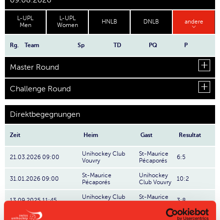
09.08.2026
L-UPL
L-UPL
HNLB
DNLB
andere
Men
Women
Rg.
Team
Sp
TD
PQ
P
Master Round
Challenge Round
Direktbegegnungen
Zeit
Heim
Gast
Resultat
Unihockey Club
St-Maurice
21.03.2026 09:00
6:5
Vouvry
Pécaporés
St-Maurice
Unihockey
31.01.2026 09:00
10:2
Pécaporés
Club Vouvry
Unihockey Club
St-Maurice
13.09.2025 11:45
3:8
Vouvry
Pécaporés
St-Maurice
Unihockey