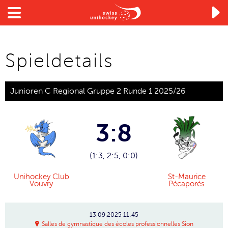

Spieldetails
Junioren C Regional Gruppe 2 Runde 1 2025/26
3:8
(1:3, 2:5, 0:0)
Unihockey Club
St-Maurice
Vouvry
Pécaporés
13.09.2025
11:45
Salles de gymnastique des écoles professionnelles Sion