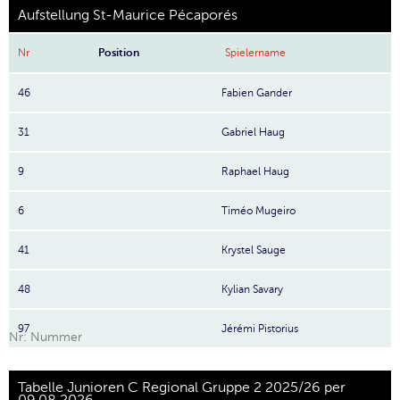
Aufstellung St-Maurice Pécaporés
Nr
Position
Spielername
46
Fabien Gander
31
Gabriel Haug
9
Raphael Haug
6
Timéo Mugeiro
41
Krystel Sauge
48
Kylian Savary
97
Jérémi Pistorius
Nr: Nummer
Tabelle Junioren C Regional Gruppe 2 2025/26 per