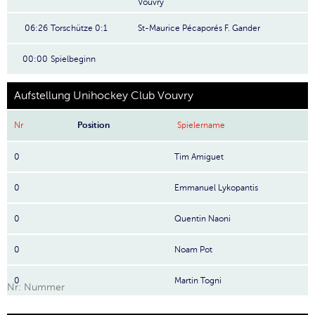
Vouvry
06:26
Torschütze 0:1
St-Maurice Pécaporés
F. Gander
00:00
Spielbeginn
Aufstellung Unihockey Club Vouvry
Nr
Position
Spielername
0
Tim Amiguet
0
Emmanuel Lykopantis
0
Quentin Naoni
0
Noam Pot
0
Martin Togni
Nr: Nummer