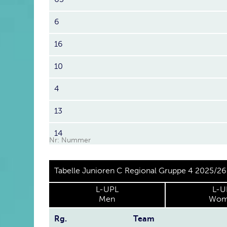
6
16
10
4
13
14
Nr: Nummer
Tabelle Junioren C Regional Gruppe 4 2025/26
L-UPL
L-U
Men
Wom
Rg.
Team