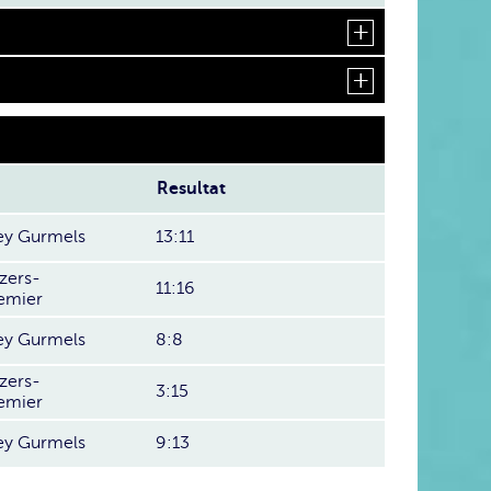
Resultat
ey Gurmels
13:11
zers-
11:16
emier
ey Gurmels
8:8
zers-
3:15
emier
ey Gurmels
9:13