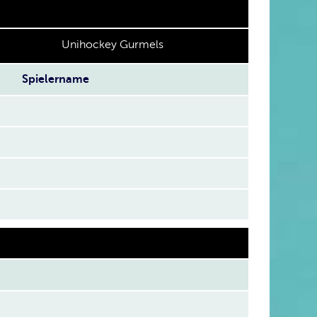
Unihockey Gurmels
Spielername