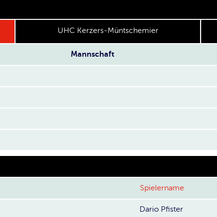
UHC Kerzers-Müntschemier
Mannschaft
Spielername
Dario Pfister