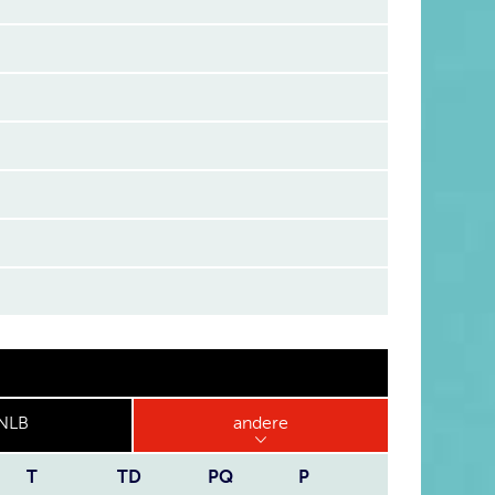
NLB
andere
T
TD
PQ
P