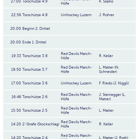
27:00
Torschütze 4:9
K. Sopko
Höfe
22:56
Torschütze 4:8
Unihockey Luzern
J. Rohrer
20:00
Beginn 2. Drittel
20:00
Ende 1. Drittel
Red Devils March-
19:33
Torschütze 3:8
R. Keller
Höfe
Red Devils March-
L. Matter (N.
18:50
Torschütze 3:7
Höfe
Schneider)
17:00
Torschütze 3:6
Unihockey Luzern
F. Riedo (J. Niggli)
Red Devils March-
J. Steinegger (L.
16:46
Torschütze 2:6
Höfe
Matter)
Red Devils March-
15:50
Torschütze 2:5
L. Matter
Höfe
Red Devils March-
14:20
2'-Strafe (Stockschlag)
R. Keller
Höfe
Red Devils March-
14:20
Torschütze 2:4
L. Matter (J. Roth)