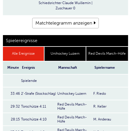
Schiedsrichter
Claude Wuillemin |
Zuschauer
0
Matchtelegramm anzeigen
Spielereignisse
Alle Ereignisse
Unihockey Luzern
Red Devils March-Höfe
Minute
Ereignis
Mannschaft
Spielername
Spielende
33:46
2'-Strafe (Stockschlag)
Unihockey Luzern
F. Riedo
Red Devils March-
29:32
Torschütze 4:11
R. Keller
Höfe
Red Devils March-
28:15
Torschütze 4:10
M. Anderau
Höfe
Red Devils March-