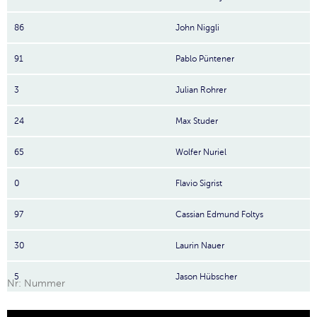
86
John Niggli
91
Pablo Püntener
3
Julian Rohrer
24
Max Studer
65
Wolfer Nuriel
0
Flavio Sigrist
97
Cassian Edmund Foltys
30
Laurin Nauer
5
Jason Hübscher
Nr: Nummer