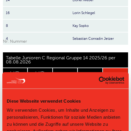
14
Lionel Weber
16
Lorin Schlegel
8
Kay Sopko
4
Sebastian Conradin Jetzer
Nr: Nummer
Tabelle Junioren C Regional Gruppe 14 2025/26 per
08.08.2026
L-UPL
L-UPL
HNLB
DNLB
andere
Men
Women
Rg.
Team
Sp
TD
PQ
P
Diese Webseite verwendet Cookies
Master Round
Wir verwenden Cookies, um Inhalte und Anzeigen zu
Challenge Round
personalisieren, Funktionen für soziale Medien anbieten
zu können und die Zugriffe auf unsere Website zu
Direktbegegnungen