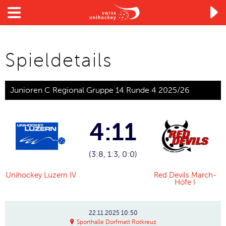

Spieldetails
Junioren C Regional Gruppe 14 Runde 4 2025/26
4:11
(3:8, 1:3, 0:0)
Unihockey Luzern IV
Red Devils March-
Höfe I
22.11.2025
10:50
Sporthalle Dorfmatt Rotkreuz