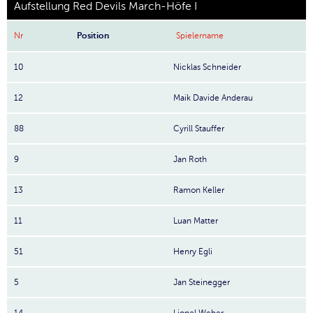
Aufstellung Red Devils March-Höfe I
Nr
Position
Spielername
10
Nicklas Schneider
12
Maik Davide Anderau
88
Cyrill Stauffer
9
Jan Roth
13
Ramon Keller
11
Luan Matter
51
Henry Egli
5
Jan Steinegger