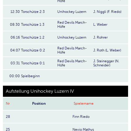
Höfe
12:30
Torschütze 2:3
Unihockey Luzern
J. Niggli (F. Riedo)
Red Devils March-
08:30
Torschütze 1:3
L. Weber
Höfe
06:16
Torschütze 1:2
Unihockey Luzern
J. Rohrer
Red Devils March-
04:07
Torschütze 0:2
J. Roth (L. Weber)
Höfe
Red Devils March-
J. Steinegger (N.
03:31
Torschütze 0:1
Höfe
Schneider)
00:00
Spielbeginn
Aufstellung Unihockey Luzern IV
Nr
Position
Spielername
28
Finn Riedo
25
Nevio Mathys