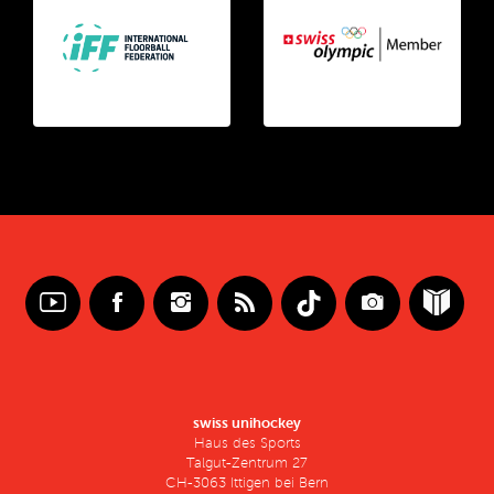
swiss unihockey
Haus des Sports
Talgut-Zentrum 27
CH-3063 Ittigen bei Bern