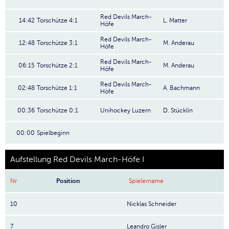
Red Devils March-
14:42
Torschütze 4:1
L. Matter
Höfe
Red Devils March-
12:48
Torschütze 3:1
M. Anderau
Höfe
Red Devils March-
06:15
Torschütze 2:1
M. Anderau
Höfe
Red Devils March-
02:48
Torschütze 1:1
A. Bachmann
Höfe
00:36
Torschütze 0:1
Unihockey Luzern
D. Stücklin
00:00
Spielbeginn
Aufstellung Red Devils March-Höfe I
Nr
Position
Spielername
10
Nicklas Schneider
7
Leandro Gisler