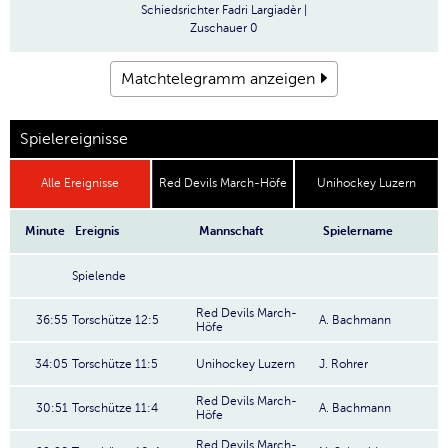
Schiedsrichter
Fadri Largiadèr |
Zuschauer
0
Matchtelegramm anzeigen
Spielereignisse
Alle Ereignisse
Red Devils March-Höfe
Unihockey Luzern
Minute
Ereignis
Mannschaft
Spielername
Spielende
Red Devils March-
36:55
Torschütze 12:5
A. Bachmann
Höfe
34:05
Torschütze 11:5
Unihockey Luzern
J. Rohrer
Red Devils March-
30:51
Torschütze 11:4
A. Bachmann
Höfe
Red Devils March-