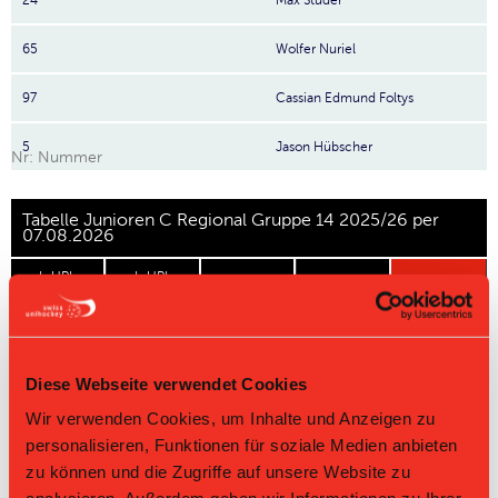
24
Max Studer
65
Wolfer Nuriel
97
Cassian Edmund Foltys
5
Jason Hübscher
Nr: Nummer
Tabelle Junioren C Regional Gruppe 14 2025/26 per
07.08.2026
L-UPL
L-UPL
HNLB
DNLB
andere
Men
Women
Rg.
Team
Sp
TD
PQ
P
Diese Webseite verwendet Cookies
Master Round
Wir verwenden Cookies, um Inhalte und Anzeigen zu
Challenge Round
personalisieren, Funktionen für soziale Medien anbieten
zu können und die Zugriffe auf unsere Website zu
Direktbegegnungen