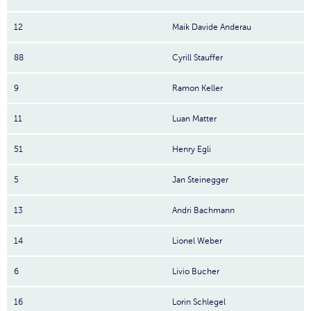
12
Maik Davide Anderau
88
Cyrill Stauffer
9
Ramon Keller
11
Luan Matter
51
Henry Egli
5
Jan Steinegger
13
Andri Bachmann
14
Lionel Weber
6
Livio Bucher
16
Lorin Schlegel