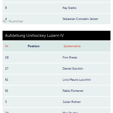
8
Kay Sopko
4
Sebastian Conradin Jetzer
Nr: Nummer
Aufstellung Unihockey Luzern IV
Nr
Position
Spielername
28
Finn Riedo
27
Daniel Stücklin
61
Livio Mauro Lucchini
91
Pablo Püntener
3
Julian Rohrer