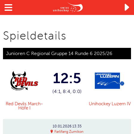

Spieldetails
Junioren C Regional Gruppe 14 Runde 6 2025/26
12:5
(4:1, 8:4, 0:0)
Red Devils March-
Unihockey Luzern IV
Höfe I
10.01.2026
13:35
Farlifang Zumikon