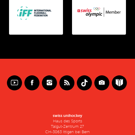
swiss unihockey
Haus des Sports
Talgut-Zentrum 27
CH-3063 Ittigen bei Bern