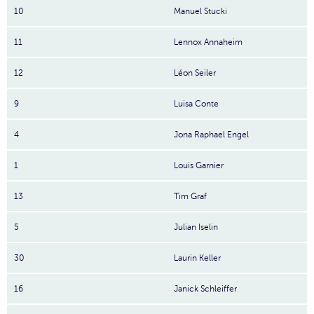
10
Manuel Stucki
11
Lennox Annaheim
12
Léon Seiler
9
Luisa Conte
4
Jona Raphael Engel
1
Louis Garnier
13
Tim Graf
5
Julian Iselin
30
Laurin Keller
16
Janick Schleiffer