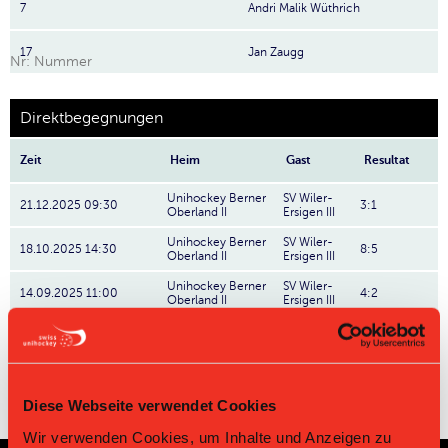
7
Andri Malik Wüthrich
17
Jan Zaugg
Nr: Nummer
Direktbegegnungen
Zeit
Heim
Gast
Resultat
Unihockey Berner
SV Wiler-
21.12.2025 09:30
3:1
Oberland II
Ersigen III
Unihockey Berner
SV Wiler-
18.10.2025 14:30
8:5
Oberland II
Ersigen III
Unihockey Berner
SV Wiler-
14.09.2025 11:00
4:2
Oberland II
Ersigen III
Diese Webseite verwendet Cookies
Wir verwenden Cookies, um Inhalte und Anzeigen zu