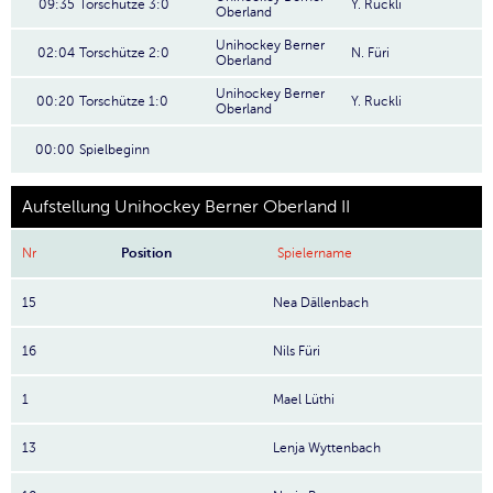
09:35
Torschütze 3:0
Y. Ruckli
Oberland
Unihockey Berner
02:04
Torschütze 2:0
N. Füri
Oberland
Unihockey Berner
00:20
Torschütze 1:0
Y. Ruckli
Oberland
00:00
Spielbeginn
Aufstellung Unihockey Berner Oberland II
Nr
Position
Spielername
15
Nea Dällenbach
16
Nils Füri
1
Mael Lüthi
13
Lenja Wyttenbach