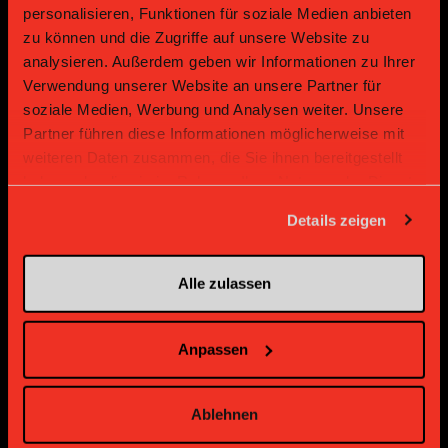
personalisieren, Funktionen für soziale Medien anbieten
zu können und die Zugriffe auf unsere Website zu
Sponsoren und Partner
analysieren. Außerdem geben wir Informationen zu Ihrer
Verwendung unserer Website an unsere Partner für
soziale Medien, Werbung und Analysen weiter. Unsere
Platin Partner
Partner führen diese Informationen möglicherweise mit
weiteren Daten zusammen, die Sie ihnen bereitgestellt
haben oder die sie im Rahmen Ihrer Nutzung der Dienste
gesammelt haben.
Details zeigen
Alle zulassen
Gold Partner
Gold Partner
Anpassen
Ablehnen