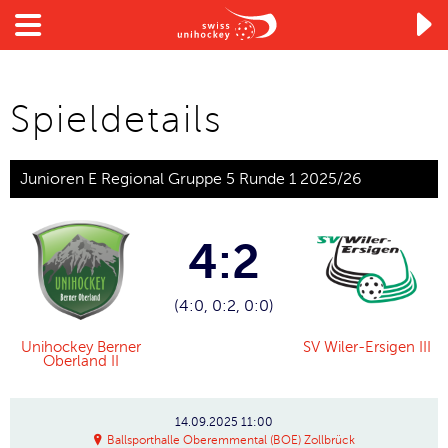

Spieldetails
Junioren E Regional Gruppe 5 Runde 1 2025/26
4:2
(4:0, 0:2, 0:0)
Unihockey Berner
SV Wiler-Ersigen III
Oberland II
14.09.2025
11:00
Ballsporthalle Oberemmental (BOE) Zollbrück