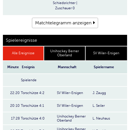
Schiedsrichter
|
Zuschauer
0
Matchtelegramm anzeigen
Spielereignisse
Unihockey Berner
Alle Ereignisse
SV Wiler-Ersigen
Oberland
Minute
Ereignis
Mannschaft
Spielername
Spielende
22:20
Torschütze 4:2
SV Wiler-Ersigen
J. Zaugg
20:10
Torschütze 4:1
SV Wiler-Ersigen
L. Seiler
Unihockey Berner
17:28
Torschütze 4:0
L. Neuhaus
Oberland
Unihockey Berner