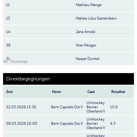
11
Mathieu Mange
13
Mahée Lilou Gantenbein
14
Jana Arnold
38
Noe Mezger
31
Kaspar Dunkel
Nr: Nummer
Direktbegegnungen
Zeit
Heim
Gast
Resultat
Unihockey
22.03.2026 13:30
Bern Capitals Ost II
Berner
13:0
Oberland II
Unihockey
08.03.2026 10:00
Bern Capitals Ost II
Berner
4:3
Oberland II
Unihockey