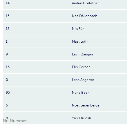
14
Andrin Hostettler
15
Nea Dällenbach
13
Nils Füri
1
Mael Lüthi
9
Levin Zangari
16
Elin Gerber
0
Lean Aegerter
95
Nuria Beer
6
Noel Leuenberger
8
Yanis Ruckli
Nr: Nummer