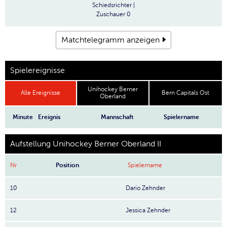
Schiedsrichter
|
Zuschauer
0
Matchtelegramm anzeigen
Spielereignisse
Unihockey Berner
Alle Ereignisse
Bern Capitals Ost
Oberland
Minute
Ereignis
Mannschaft
Spielername
Aufstellung Unihockey Berner Oberland II
Nr
Position
Spielername
10
Dario Zehnder
12
Jessica Zehnder