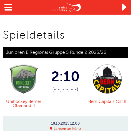

Spieldetails
Junioren E Regional Gruppe 5 Runde 2 2025/26
2:10
(-:-, -:-, -:-)
Unihockey Berner
Bern Capitals Ost II
Oberland II
18.10.2025
12:00
Lerbermatt Köniz