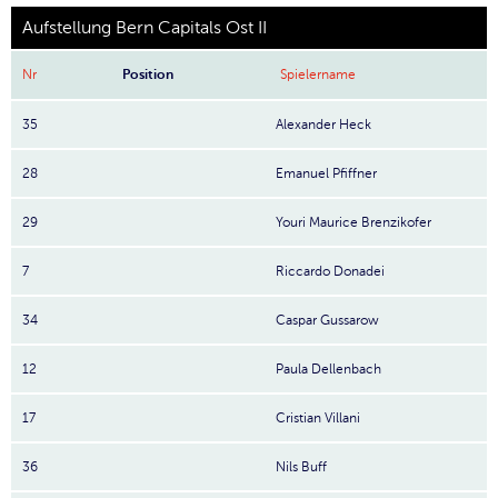
Aufstellung Bern Capitals Ost II
Nr
Position
Spielername
35
Alexander Heck
28
Emanuel Pfiffner
29
Youri Maurice Brenzikofer
7
Riccardo Donadei
34
Caspar Gussarow
12
Paula Dellenbach
17
Cristian Villani
36
Nils Buff