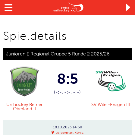

Spieldetails
Junioren E Regional Gruppe 5 Runde 2 2025/26
8:5
(-:-, -:-, -:-)
Unihockey Berner
SV Wiler-Ersigen III
Oberland II
18.10.2025
14:30
Lerbermatt Köniz