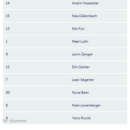
14
Andrin Hostettler
15
Nea Dällenbach
13
Nils Füri
1
Mael Lüthi
9
Levin Zangari
12
Elin Gerber
7
Lean Aegerter
95
Nuria Beer
6
Noel Leuenberger
8
Yanis Ruckli
Nr: Nummer