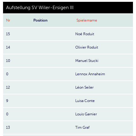
Aufstellung SV Wiler-Ersigen III
Nr
Position
Spielername
15
Noé Roduit
14
Olivier Roduit
10
Manuel Stucki
0
Lennox Annaheim
12
Léon Seiler
9
Luisa Conte
0
Louis Garnier
13
Tim Graf