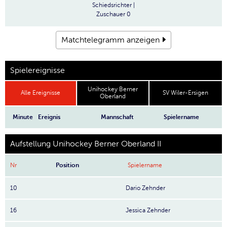
Schiedsrichter
|
Zuschauer
0
Matchtelegramm anzeigen
Spielereignisse
Unihockey Berner
Alle Ereignisse
SV Wiler-Ersigen
Oberland
Minute
Ereignis
Mannschaft
Spielername
Aufstellung Unihockey Berner Oberland II
Nr
Position
Spielername
10
Dario Zehnder
16
Jessica Zehnder