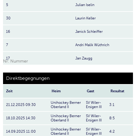
5
Julian Iselin
30
Laurin Keller
16
Janick Schleiffer
7
Andri Malik Wüthrich
17
Jan Zaugg
Nr: Nummer
Direktbegegnungen
Zeit
Heim
Gast
Resultat
Unihockey Berner
SV Wiler-
21.12.2025 09:30
3:1
Oberland II
Ersigen III
Unihockey Berner
SV Wiler-
18.10.2025 14:30
8:5
Oberland II
Ersigen III
Unihockey Berner
SV Wiler-
14.09.2025 11:00
4:2
Oberland II
Ersigen III