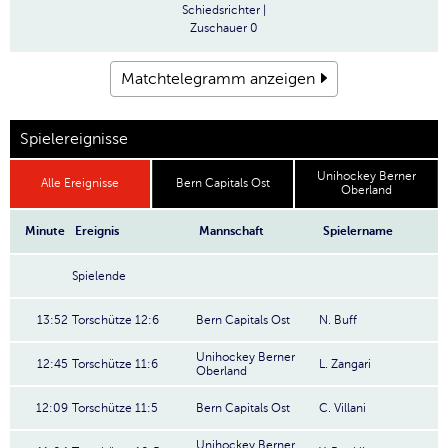
Schiedsrichter
|
Zuschauer
0
Matchtelegramm anzeigen
Spielereignisse
Unihockey Berner
Alle Ereignisse
Bern Capitals Ost
Oberland
Minute
Ereignis
Mannschaft
Spielername
Spielende
13:52
Torschütze 12:6
Bern Capitals Ost
N. Buff
Unihockey Berner
12:45
Torschütze 11:6
L. Zangari
Oberland
12:09
Torschütze 11:5
Bern Capitals Ost
C. Villani
Unihockey Berner