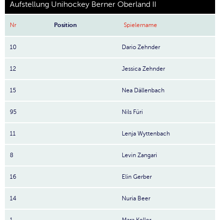
Aufstellung Unihockey Berner Oberland II
Nr
Position
Spielername
10
Dario Zehnder
12
Jessica Zehnder
15
Nea Dällenbach
95
Nils Füri
11
Lenja Wyttenbach
8
Levin Zangari
16
Elin Gerber
14
Nuria Beer