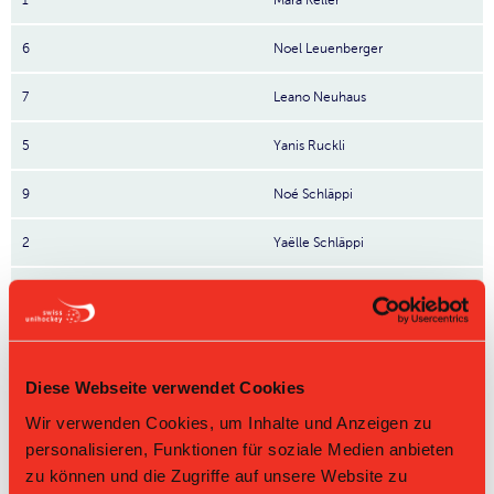
1
Mara Keller
6
Noel Leuenberger
7
Leano Neuhaus
5
Yanis Ruckli
9
Noé Schläppi
2
Yaëlle Schläppi
13
Fabian Stucki
Nr: Nummer
Direktbegegnungen
Diese Webseite verwendet Cookies
Zeit
Heim
Gast
Resultat
Wir verwenden Cookies, um Inhalte und Anzeigen zu
personalisieren, Funktionen für soziale Medien anbieten
Unihockey
22.03.2026 13:30
Bern Capitals Ost II
Berner
13:0
zu können und die Zugriffe auf unsere Website zu
Oberland II