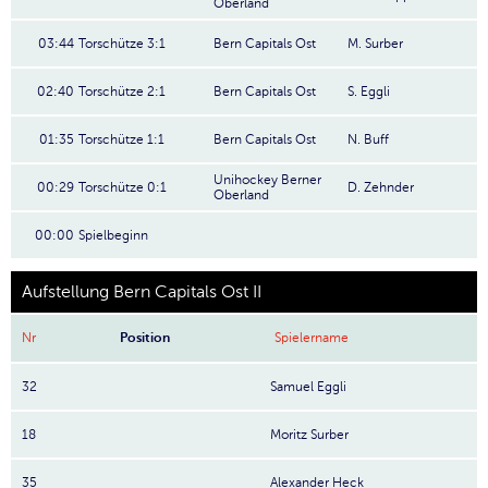
Oberland
03:44
Torschütze 3:1
Bern Capitals Ost
M. Surber
02:40
Torschütze 2:1
Bern Capitals Ost
S. Eggli
01:35
Torschütze 1:1
Bern Capitals Ost
N. Buff
Unihockey Berner
00:29
Torschütze 0:1
D. Zehnder
Oberland
00:00
Spielbeginn
Aufstellung Bern Capitals Ost II
Nr
Position
Spielername
32
Samuel Eggli
18
Moritz Surber
35
Alexander Heck