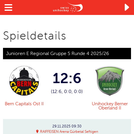

Spieldetails
Junioren E Regional Gruppe 5 Runde 4 2025/26
12:6
(12:6, 0:0, 0:0)
Bern Capitals Ost II
Unihockey Berner
Oberland II
29.11.2025
09:30
RAIFFEISEN Arena Gürbetal Seftigen