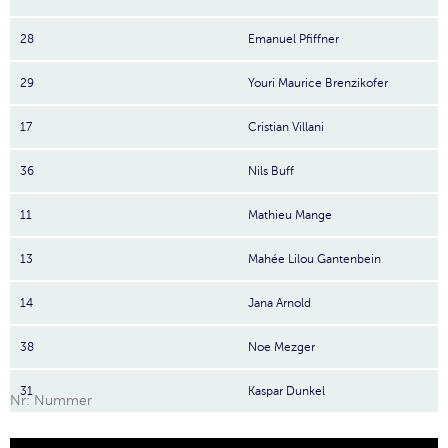
28
Emanuel Pfiffner
29
Youri Maurice Brenzikofer
17
Cristian Villani
36
Nils Buff
11
Mathieu Mange
13
Mahée Lilou Gantenbein
14
Jana Arnold
38
Noe Mezger
31
Kaspar Dunkel
Nr: Nummer