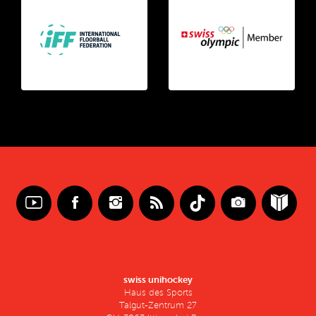
swiss unihockey
Haus des Sports
Talgut-Zentrum 27