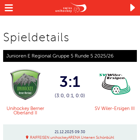

Spieldetails
Junioren E Regional Gruppe 5 Runde 5 2025/26
3:1
(3:0, 0:1, 0:0)
Unihockey Berner
SV Wiler-Ersigen III
Oberland II
21.12.2025
09:30
RAIFFEISEN unihockeyARENA Urtenen Schönbühl