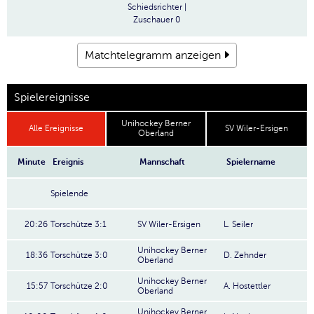
Schiedsrichter
|
Zuschauer
0
Matchtelegramm anzeigen
Spielereignisse
Unihockey Berner
Alle Ereignisse
SV Wiler-Ersigen
Oberland
Minute
Ereignis
Mannschaft
Spielername
Spielende
20:26
Torschütze 3:1
SV Wiler-Ersigen
L. Seiler
Unihockey Berner
18:36
Torschütze 3:0
D. Zehnder
Oberland
Unihockey Berner
15:57
Torschütze 2:0
A. Hostettler
Oberland
Unihockey Berner