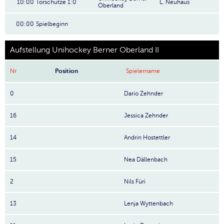
10:00
Torschütze 1:0
L. Neuhaus
Oberland
00:00
Spielbeginn
Aufstellung Unihockey Berner Oberland II
Nr
Position
Spielername
0
Dario Zehnder
16
Jessica Zehnder
14
Andrin Hostettler
15
Nea Dällenbach
2
Nils Füri
13
Lenja Wyttenbach