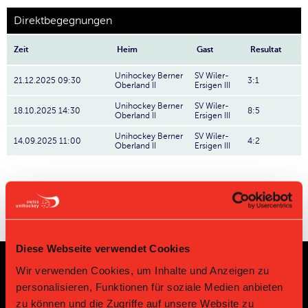
Direktbegegnungen
Zeit
Heim
Gast
Resultat
Unihockey Berner
SV Wiler-
21.12.2025 09:30
3:1
Oberland II
Ersigen III
Unihockey Berner
SV Wiler-
18.10.2025 14:30
8:5
Oberland II
Ersigen III
Unihockey Berner
SV Wiler-
14.09.2025 11:00
4:2
Oberland II
Ersigen III
Diese Webseite verwendet Cookies
Wir verwenden Cookies, um Inhalte und Anzeigen zu
Sponsoren und Partner
personalisieren, Funktionen für soziale Medien anbieten
zu können und die Zugriffe auf unsere Website zu