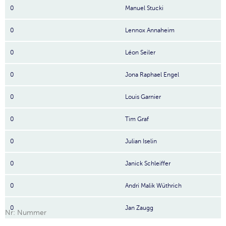
0
Manuel Stucki
0
Lennox Annaheim
0
Léon Seiler
0
Jona Raphael Engel
0
Louis Garnier
0
Tim Graf
0
Julian Iselin
0
Janick Schleiffer
0
Andri Malik Wüthrich
0
Jan Zaugg
Nr: Nummer