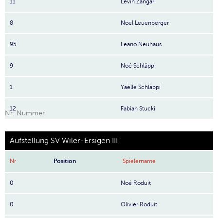
11
Levin Zangari
8
Noel Leuenberger
95
Leano Neuhaus
9
Noé Schläppi
1
Yaëlle Schläppi
12
Fabian Stucki
Nr: Nummer
Aufstellung SV Wiler-Ersigen III
Nr
Position
Spielername
0
Noé Roduit
0
Olivier Roduit