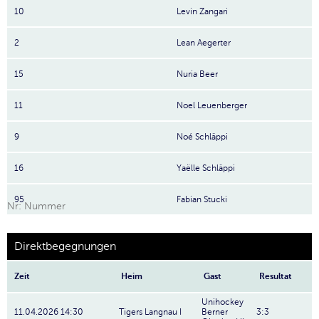
10
Levin Zangari
2
Lean Aegerter
15
Nuria Beer
11
Noel Leuenberger
9
Noé Schläppi
16
Yaëlle Schläppi
95
Fabian Stucki
Nr: Nummer
Direktbegegnungen
Zeit
Heim
Gast
Resultat
Unihockey
11.04.2026 14:30
Tigers Langnau I
Berner
3:3