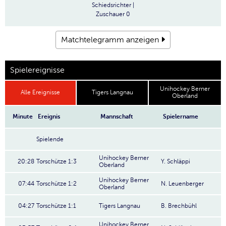
Schiedsrichter
|
Zuschauer
0
Matchtelegramm anzeigen
Spielereignisse
Unihockey Berner
Alle Ereignisse
Tigers Langnau
Oberland
Minute
Ereignis
Mannschaft
Spielername
Spielende
Unihockey Berner
20:28
Torschütze 1:3
Y. Schläppi
Oberland
Unihockey Berner
07:44
Torschütze 1:2
N. Leuenberger
Oberland
04:27
Torschütze 1:1
Tigers Langnau
B. Brechbühl
Unihockey Berner