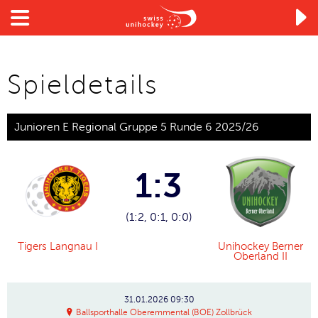

Spieldetails
Junioren E Regional Gruppe 5 Runde 6 2025/26
1:3
(1:2, 0:1, 0:0)
Tigers Langnau I
Unihockey Berner
Oberland II
31.01.2026
09:30
Ballsporthalle Oberemmental (BOE) Zollbrück