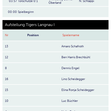
03:57
Torschütze 0:1
N. Schläppi
Oberland
00:00
Spielbeginn
Aufstellung Tigers Langnau I
Nr
Position
Spielername
13
Amaro Schafroth
12
Ben Harris Brechbühl
8
Dennis Engel
16
Lino Scheidegger
15
Elina Ronja Scheidegger
10
Luc Büchler