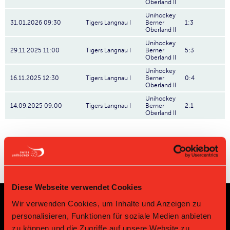
Oberland II
Unihockey
31.01.2026 09:30
Tigers Langnau I
Berner
1:3
Oberland II
Unihockey
29.11.2025 11:00
Tigers Langnau I
Berner
5:3
Oberland II
Unihockey
16.11.2025 12:30
Tigers Langnau I
Berner
0:4
Oberland II
Unihockey
14.09.2025 09:00
Tigers Langnau I
Berner
2:1
Oberland II
Diese Webseite verwendet Cookies
Wir verwenden Cookies, um Inhalte und Anzeigen zu
Sponsoren und Partner
personalisieren, Funktionen für soziale Medien anbieten
zu können und die Zugriffe auf unsere Website zu