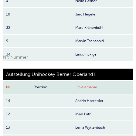
4
Nelio Gerber
10
Jaro Hegele
32
Marc Krähenbühl
9
Marvin Tschabold
34
Linus Flükiger
Nr: Nummer
Aufstellung Unihockey Berner Oberland II
Nr
Position
Spielername
14
Andrin Hostettler
12
Mael Lüthi
13
Lenja Wyttenbach