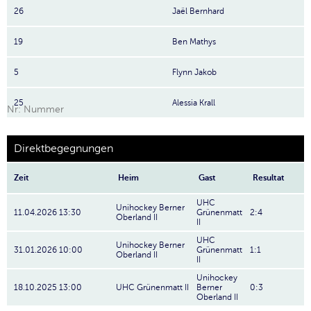
26
Jaël Bernhard
19
Ben Mathys
5
Flynn Jakob
25
Alessia Krall
Nr: Nummer
Direktbegegnungen
Zeit
Heim
Gast
Resultat
UHC
Unihockey Berner
11.04.2026 13:30
Grünenmatt
2:4
Oberland II
II
UHC
Unihockey Berner
31.01.2026 10:00
Grünenmatt
1:1
Oberland II
II
Unihockey
18.10.2025 13:00
UHC Grünenmatt II
Berner
0:3
Oberland II