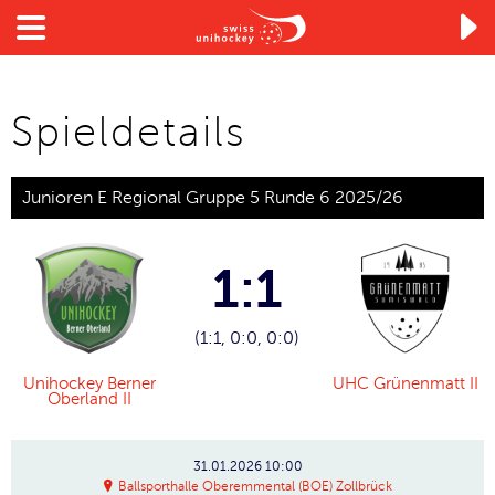

Spieldetails
Junioren E Regional Gruppe 5 Runde 6 2025/26
1:1
(1:1, 0:0, 0:0)
Unihockey Berner
UHC Grünenmatt II
Oberland II
31.01.2026
10:00
Ballsporthalle Oberemmental (BOE) Zollbrück