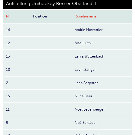
Aufstellung Unihockey Berner Oberland II
Nr
Position
Spielername
14
Andrin Hostettler
12
Mael Lüthi
13
Lenja Wyttenbach
10
Levin Zangari
2
Lean Aegerter
15
Nuria Beer
11
Noel Leuenberger
9
Noé Schläppi