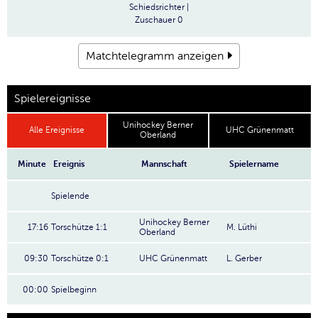
Schiedsrichter
|
Zuschauer
0
Matchtelegramm anzeigen
Spielereignisse
Unihockey Berner
Alle Ereignisse
UHC Grünenmatt
Oberland
Minute
Ereignis
Mannschaft
Spielername
Spielende
Unihockey Berner
17:16
Torschütze 1:1
M. Lüthi
Oberland
09:30
Torschütze 0:1
UHC Grünenmatt
L. Gerber
00:00
Spielbeginn