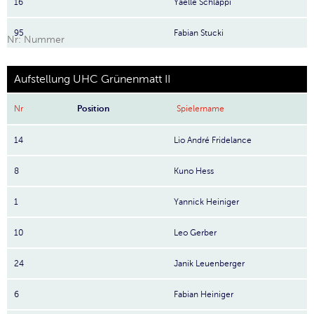
16
Yaëlle Schläppi
95
Fabian Stucki
Nr: Nummer
Aufstellung UHC Grünenmatt II
Nr
Position
Spielername
14
Lio André Fridelance
8
Kuno Hess
1
Yannick Heiniger
10
Leo Gerber
24
Janik Leuenberger
6
Fabian Heiniger