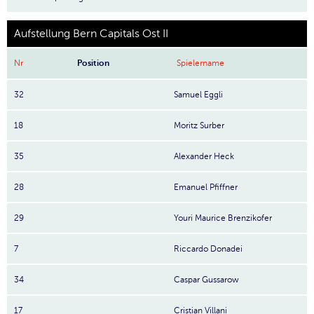
Aufstellung Bern Capitals Ost II
Nr
Position
Spielername
32
Samuel Eggli
18
Moritz Surber
35
Alexander Heck
28
Emanuel Pfiffner
29
Youri Maurice Brenzikofer
7
Riccardo Donadei
34
Caspar Gussarow
17
Cristian Villani