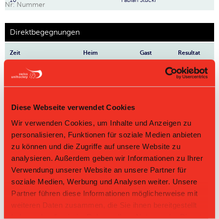
10
Fabian Stucki
Nr: Nummer
Direktbegegnungen
Zeit
Heim
Gast
Resultat
Unihockey
22.03.2026 13:30
Bern Capitals Ost II
Berner
13:0
Oberland II
Unihockey
08.03.2026 10:00
Bern Capitals Ost II
Berner
4:3
Diese Webseite verwendet Cookies
Oberland II
Wir verwenden Cookies, um Inhalte und Anzeigen zu
Unihockey
29.11.2025 09:30
Bern Capitals Ost II
Berner
12:6
personalisieren, Funktionen für soziale Medien anbieten
Oberland II
zu können und die Zugriffe auf unsere Website zu
Unihockey Berner
Bern Capitals
18.10.2025 12:00
2:10
analysieren. Außerdem geben wir Informationen zu Ihrer
Oberland II
Ost II
Verwendung unserer Website an unsere Partner für
Unihockey
14.09.2025 10:30
Bern Capitals Ost II
Berner
8:5
soziale Medien, Werbung und Analysen weiter. Unsere
Oberland II
Partner führen diese Informationen möglicherweise mit
weiteren Daten zusammen, die Sie ihnen bereitgestellt
haben oder die sie im Rahmen Ihrer Nutzung der Dienste