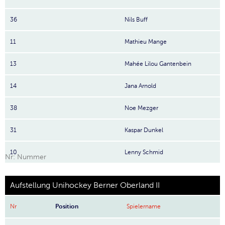
36
Nils Buff
11
Mathieu Mange
13
Mahée Lilou Gantenbein
14
Jana Arnold
38
Noe Mezger
31
Kaspar Dunkel
10
Lenny Schmid
Nr: Nummer
Aufstellung Unihockey Berner Oberland II
Nr
Position
Spielername