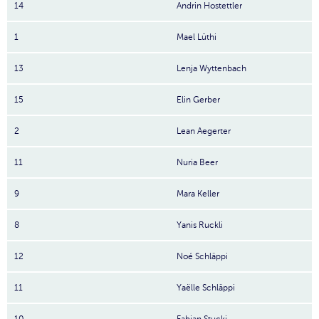
14
Andrin Hostettler
1
Mael Lüthi
13
Lenja Wyttenbach
15
Elin Gerber
2
Lean Aegerter
11
Nuria Beer
9
Mara Keller
8
Yanis Ruckli
12
Noé Schläppi
11
Yaëlle Schläppi