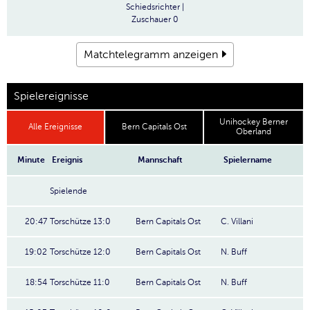
Schiedsrichter
|
Zuschauer
0
Matchtelegramm anzeigen
Spielereignisse
Unihockey Berner
Alle Ereignisse
Bern Capitals Ost
Oberland
Minute
Ereignis
Mannschaft
Spielername
Spielende
20:47
Torschütze 13:0
Bern Capitals Ost
C. Villani
19:02
Torschütze 12:0
Bern Capitals Ost
N. Buff
18:54
Torschütze 11:0
Bern Capitals Ost
N. Buff