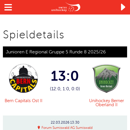

Spieldetails
Junioren E Regional Gruppe 5 Runde 8 2025/26
13:0
(12:0, 1:0, 0:0)
Bern Capitals Ost II
Unihockey Berner
Oberland II
22.03.2026
13:30
Forum Sumiswald AG Sumiswald