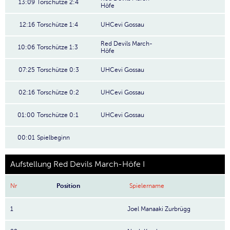
13:09
Torschütze 2:4
Höfe
12:16
Torschütze 1:4
UHCevi Gossau
Red Devils March-
10:06
Torschütze 1:3
Höfe
07:25
Torschütze 0:3
UHCevi Gossau
02:16
Torschütze 0:2
UHCevi Gossau
01:00
Torschütze 0:1
UHCevi Gossau
00:01
Spielbeginn
Aufstellung Red Devils March-Höfe I
Nr
Position
Spielername
1
Joel Manaaki Zurbrügg