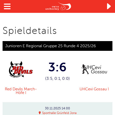

Spieldetails
Junioren E Regional Gruppe 25 Runde 4 2025/26
3:6
(3:5, 0:1, 0:0)
Red Devils March-
UHCevi Gossau I
Höfe I
30.11.2025
14:00
Sporthalle Grünfeld Jona