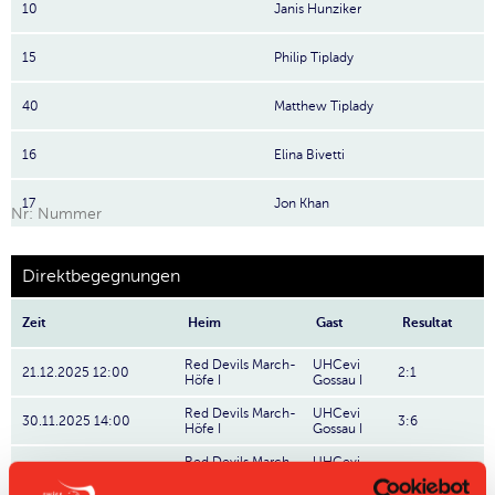
10
Janis Hunziker
15
Philip Tiplady
40
Matthew Tiplady
16
Elina Bivetti
17
Jon Khan
Nr: Nummer
Direktbegegnungen
Zeit
Heim
Gast
Resultat
Red Devils March-
UHCevi
21.12.2025 12:00
2:1
Höfe I
Gossau I
Red Devils March-
UHCevi
30.11.2025 14:00
3:6
Höfe I
Gossau I
Red Devils March-
UHCevi
20.09.2025 14:30
3:5
Höfe I
Gossau I