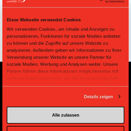
Red Devils
20.01.2024 09:30
UHCevi Gossau I
3:2
March-Höfe I
Red Devils March-
UHCevi
07.01.2024 13:30
2:3
Diese Webseite verwendet Cookies
Höfe I
Gossau I
Wir verwenden Cookies, um Inhalte und Anzeigen zu
personalisieren, Funktionen für soziale Medien anbieten
zu können und die Zugriffe auf unsere Website zu
analysieren. Außerdem geben wir Informationen zu Ihrer
Verwendung unserer Website an unsere Partner für
soziale Medien, Werbung und Analysen weiter. Unsere
Partner führen diese Informationen möglicherweise mit
weiteren Daten zusammen, die Sie ihnen bereitgestellt
Sponsoren und Partner
haben oder die sie im Rahmen Ihrer Nutzung der Dienste
gesammelt haben.
Details zeigen
Platin Partner
Alle zulassen