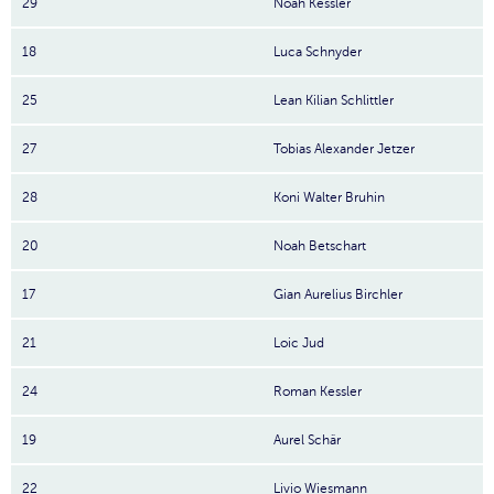
29
Noah Kessler
18
Luca Schnyder
25
Lean Kilian Schlittler
27
Tobias Alexander Jetzer
28
Koni Walter Bruhin
20
Noah Betschart
17
Gian Aurelius Birchler
21
Loic Jud
24
Roman Kessler
19
Aurel Schär
22
Livio Wiesmann