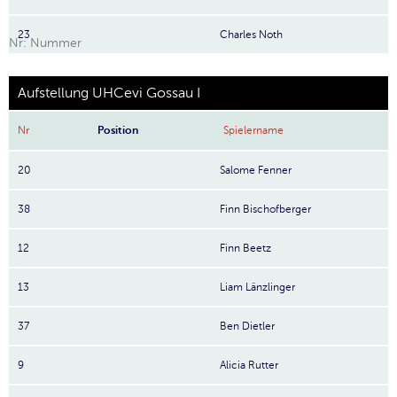
23
Charles Noth
Nr: Nummer
Aufstellung UHCevi Gossau I
Nr
Position
Spielername
20
Salome Fenner
38
Finn Bischofberger
12
Finn Beetz
13
Liam Länzlinger
37
Ben Dietler
9
Alicia Rutter