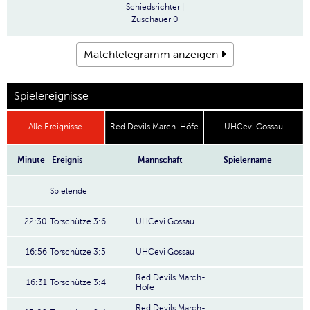
Schiedsrichter
|
Zuschauer
0
Matchtelegramm anzeigen
Spielereignisse
Alle Ereignisse
Red Devils March-Höfe
UHCevi Gossau
Minute
Ereignis
Mannschaft
Spielername
Spielende
22:30
Torschütze 3:6
UHCevi Gossau
16:56
Torschütze 3:5
UHCevi Gossau
Red Devils March-
16:31
Torschütze 3:4
Höfe
Red Devils March-