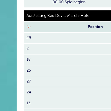
00:00
Spielbeginn
Aufstellung Red Devils March-Höfe I
Nr
Position
29
2
18
25
27
24
13