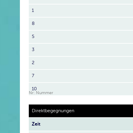
1
8
5
3
2
7
10
Nr: Nummer
Direktbegegnungen
Zeit