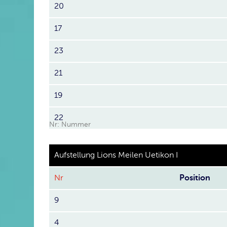
20
17
23
21
19
22
Nr: Nummer
Aufstellung Lions Meilen Uetikon I
Nr
Position
9
4