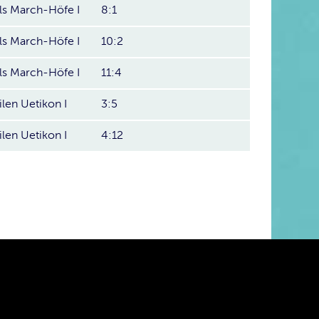
ls March-Höfe I
8:1
ls March-Höfe I
10:2
ls March-Höfe I
11:4
len Uetikon I
3:5
len Uetikon I
4:12