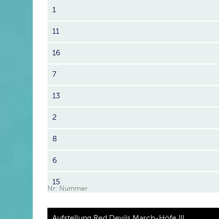
1
11
16
7
13
2
8
6
15
Nr: Nummer
Aufstellung Red Devils March-Höfe III