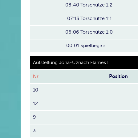
08:40
Torschütze 1:2
07:13
Torschütze 1:1
06:06
Torschütze 1:0
00:01
Spielbeginn
Aufstellung Jona-Uznach Flames I
Nr
Position
10
12
9
3