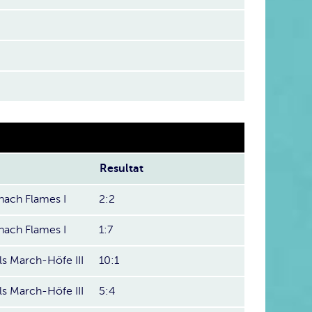
Resultat
ach Flames I
2:2
ach Flames I
1:7
ls March-Höfe III
10:1
ls March-Höfe III
5:4