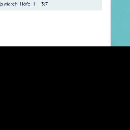
ls March-Höfe III
3:7