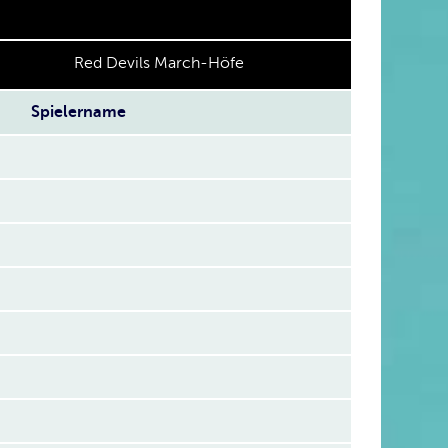
Red Devils March-Höfe
Spielername