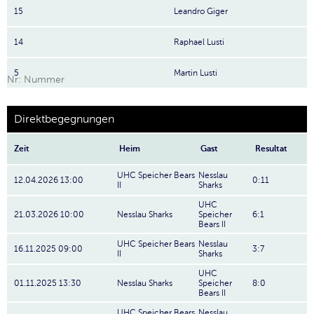
15
Leandro Giger
14
Raphael Lusti
5
Martin Lusti
Nr: Nummer
Direktbegegnungen
Zeit
Heim
Gast
Resultat
UHC Speicher Bears
Nesslau
12.04.2026 13:00
0:11
II
Sharks
UHC
21.03.2026 10:00
Nesslau Sharks
Speicher
6:1
Bears II
UHC Speicher Bears
Nesslau
16.11.2025 09:00
3:7
II
Sharks
UHC
01.11.2025 13:30
Nesslau Sharks
Speicher
8:0
Bears II
UHC Speicher Bears
Nesslau