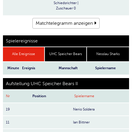
Schiedsrichter
|
Zuschauer
0
Matchtelegramm anzeigen
Spielereignisse
Alle Ereignisse
UHC Speicher Bears
Nesslau Sharks
Minute
Ereignis
Mannschaft
Spielername
Aufstellung UHC Speicher Bears II
Nr
Position
Spielername
19
Nerio Soldera
11
Ian Bittner