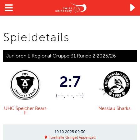

Spieldetails
Junioren E Regional Gruppe 31 Runde 2 2025/26
2:7
(-:-, -:-, -:-)
UHC Speicher Bears
Nesslau Sharks
II
19.10.2025
09:30
Turnhalle Gringel Appenzell