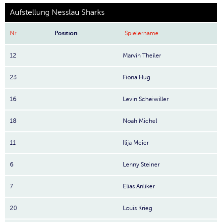
Aufstellung Nesslau Sharks
Nr
Position
Spielername
12
Marvin Theiler
23
Fiona Hug
16
Levin Scheiwiller
18
Noah Michel
11
Ilija Meier
6
Lenny Steiner
7
Elias Anliker
20
Louis Krieg